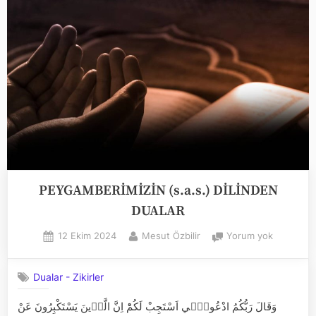
PEYGAMBERİMİZİN (s.a.s.) DİLİNDEN
DUALAR
Posted
By
PEYGAMB
12 Ekim 2024
Mesut Özbilir
Yorum yok
on
(s.a.s.)
DİLİNDEN
Dualar - Zikirler
DUALAR
وَقَالَ رَبُّكُمُ ادْعُونٖٓي اَسْتَجِبْ لَكُمْؕ اِنَّ الَّذٖينَ يَسْتَكْبِرُونَ عَنْ