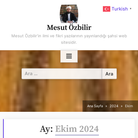
Skip
Turkish
▼
to
content
Mesut Özbilir
Mesut Özbilir'in ilmi ve fikri yazılarının yayınlandığı şahsi web
sitesidir.
Arama:
Ana Sayfa
2024
Ekim
Ay:
Ekim 2024