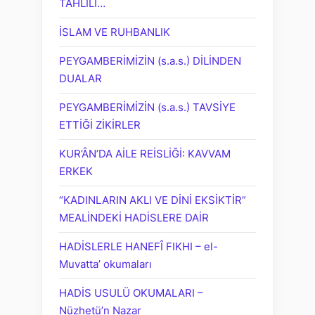
TAHLİLİ…
İSLAM VE RUHBANLIK
PEYGAMBERİMİZİN (s.a.s.) DİLİNDEN
DUALAR
PEYGAMBERİMİZİN (s.a.s.) TAVSİYE
ETTİĞİ ZİKİRLER
KUR’ÂN’DA AİLE REİSLİĞİ: KAVVAM
ERKEK
“KADINLARIN AKLI VE DİNİ EKSİKTİR”
MEALİNDEKİ HADİSLERE DAİR
HADİSLERLE HANEFÎ FIKHI – el-
Muvatta’ okumaları
HADİS USULÜ OKUMALARI –
Nüzhetü’n Nazar