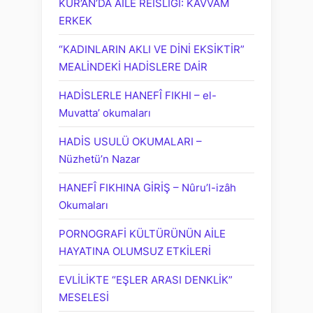
KUR’ÂN’DA AİLE REİSLİĞİ: KAVVAM
ERKEK
“KADINLARIN AKLI VE DİNİ EKSİKTİR”
MEALİNDEKİ HADİSLERE DAİR
HADİSLERLE HANEFÎ FIKHI – el-
Muvatta’ okumaları
HADİS USULÜ OKUMALARI –
Nüzhetü’n Nazar
HANEFÎ FIKHINA GİRİŞ – Nûru’l-izâh
Okumaları
PORNOGRAFİ KÜLTÜRÜNÜN AİLE
HAYATINA OLUMSUZ ETKİLERİ
EVLİLİKTE “EŞLER ARASI DENKLİK”
MESELESİ