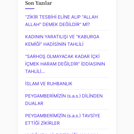
Son Yazılar
“ZİKİR TESBİHİ ELİNE ALIP “ALLAH
ALLAH” DEMEK DEĞİLDİR” Mİ?
KADININ YARATILIŞI VE “KABURGA
KEMİĞİ” HADİSİNİN TAHLİLİ
“SARHOŞ OLMAYACAK KADAR İÇKİ
İÇMEK HARAM DEĞİLDİR” İDDİASININ
TAHLİLİ…
İSLAM VE RUHBANLIK
PEYGAMBERİMİZİN (s.a.s.) DİLİNDEN
DUALAR
PEYGAMBERİMİZİN (s.a.s.) TAVSİYE
ETTİĞİ ZİKİRLER