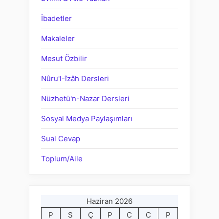
İbadetler
Makaleler
Mesut Özbilir
Nûru'l-îzâh Dersleri
Nüzhetü'n-Nazar Dersleri
Sosyal Medya Paylaşımları
Sual Cevap
Toplum/Aile
Haziran 2026
P
S
Ç
P
C
C
P