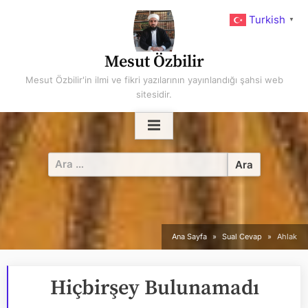
Skip
Turkish
▼
to
content
Mesut Özbilir
Mesut Özbilir'in ilmi ve fikri yazılarının yayınlandığı şahsi web
sitesidir.
Arama:
Ana Sayfa
Sual Cevap
Ahlak
Hiçbirşey Bulunamadı