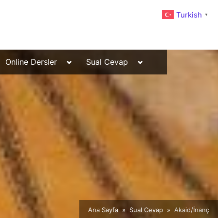
Turkish
▼
Toggle
Toggle
Online Dersler
Sual Cevap
sub-
sub-
menu
menu
Ana Sayfa
Sual Cevap
Akaid/İnanç