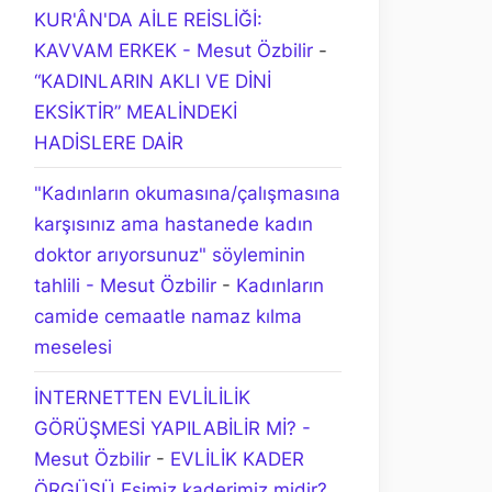
KUR'ÂN'DA AİLE REİSLİĞİ:
KAVVAM ERKEK - Mesut Özbilir
-
“KADINLARIN AKLI VE DİNİ
EKSİKTİR” MEALİNDEKİ
HADİSLERE DAİR
"Kadınların okumasına/çalışmasına
karşısınız ama hastanede kadın
doktor arıyorsunuz" söyleminin
tahlili - Mesut Özbilir
-
Kadınların
camide cemaatle namaz kılma
meselesi
İNTERNETTEN EVLİLİLİK
GÖRÜŞMESİ YAPILABİLİR Mİ? -
Mesut Özbilir
-
EVLİLİK KADER
ÖRGÜSÜ Eşimiz kaderimiz midir?