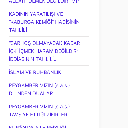
ALLAH” DEMEK DEĞİLDİR” Mİ?
KADININ YARATILIŞI VE
“KABURGA KEMİĞİ” HADİSİNİN
TAHLİLİ
“SARHOŞ OLMAYACAK KADAR
İÇKİ İÇMEK HARAM DEĞİLDİR”
İDDİASININ TAHLİLİ…
İSLAM VE RUHBANLIK
PEYGAMBERİMİZİN (s.a.s.)
DİLİNDEN DUALAR
PEYGAMBERİMİZİN (s.a.s.)
TAVSİYE ETTİĞİ ZİKİRLER
KUR’ÂN’DA AİLE REİSLİĞİ: