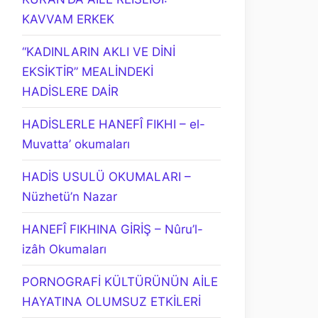
KAVVAM ERKEK
“KADINLARIN AKLI VE DİNİ
EKSİKTİR” MEALİNDEKİ
HADİSLERE DAİR
HADİSLERLE HANEFÎ FIKHI – el-
Muvatta’ okumaları
HADİS USULÜ OKUMALARI –
Nüzhetü’n Nazar
HANEFÎ FIKHINA GİRİŞ – Nûru’l-
izâh Okumaları
PORNOGRAFİ KÜLTÜRÜNÜN AİLE
HAYATINA OLUMSUZ ETKİLERİ