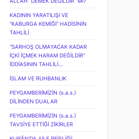
ALLAH” DEMEK DEĞİLDİR” Mİ?
KADININ YARATILIŞI VE
“KABURGA KEMİĞİ” HADİSİNİN
TAHLİLİ
“SARHOŞ OLMAYACAK KADAR
İÇKİ İÇMEK HARAM DEĞİLDİR”
İDDİASININ TAHLİLİ…
İSLAM VE RUHBANLIK
PEYGAMBERİMİZİN (s.a.s.)
DİLİNDEN DUALAR
PEYGAMBERİMİZİN (s.a.s.)
TAVSİYE ETTİĞİ ZİKİRLER
KUR’ÂN’DA AİLE REİSLİĞİ: