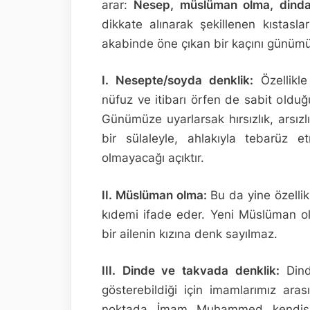
arar:
Nesep, müslüman olma, dindar
dikkate alınarak şekillenen kıstasl
akabinde öne çıkan bir kaçını günümü
I. Nesepte/soyda denklik:
Özellikle
nüfuz ve itibarı örfen de sabit olduğu
Günümüze uyarlarsak hırsızlık, arsızlı
bir sülaleyle, ahlakıyla tebarüz et
olmayacağı açıktır.
II. Müslüman olma:
Bu da yine özell
kıdemi ifade eder. Yeni Müslüman o
bir ailenin kızına denk sayılmaz.
III. Dinde ve takvada denklik:
Dinda
gösterebildiği için imamlarımız aras
noktada İmam Muhammed kendisiyl