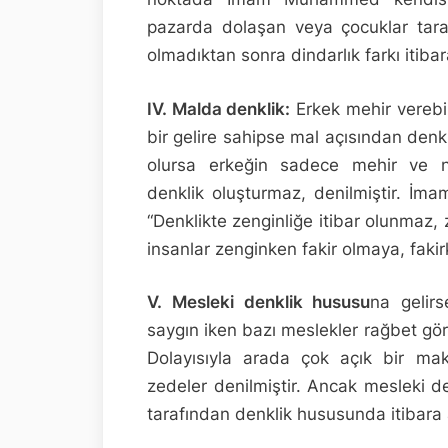
pazarda dolaşan veya çocuklar taraf
olmadıktan sonra dindarlık farkı itiba
IV. Malda denklik:
Erkek mehir verebil
bir gelire sahipse mal açısından denk
olursa erkeğin sadece mehir ve naf
denklik oluşturmaz, denilmiştir. İm
“Denklikte zenginliğe itibar olunmaz, 
insanlar zenginken fakir olmaya, fak
V. Mesleki denklik
hususu
na gelir
saygın iken bazı meslekler rağbet gö
Dolayısıyla arada çok açık bir ma
zedeler denilmiştir. Ancak mesleki d
tarafından denklik hususunda itibara 