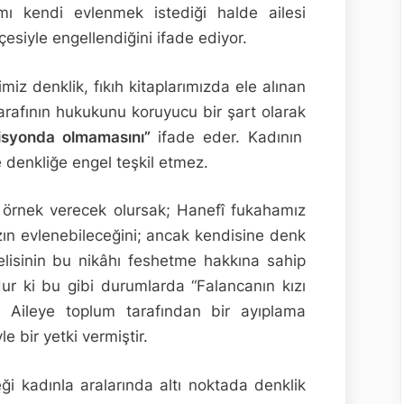
ısmı kendi evlenmek istediği halde ailesi
esiyle engellendiğini ifade ediyor.
ğimiz denklik, fıkıh kitaplarımızda ele alınan
tarafının hukukunu koruyucu bir şart olarak
isyonda olmamasını”
ifade eder. Kadının
e denkliğe engel teşkil etmez.
 örnek verecek olursak; Hanefî fukahamız
sızın evlenebileceğini; ancak kendisine denk
elisinin bu nikâhı feshetme hakkına sahip
ur ki bu gibi durumlarda “Falancanın kızı
r. Aileye toplum tarafından bir ayıplama
 bir yetki vermiştir.
i kadınla aralarında altı noktada denklik