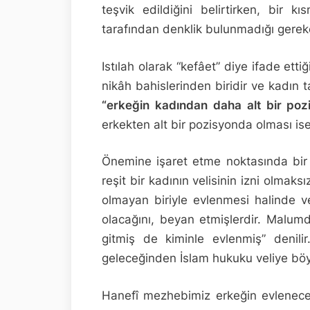
teşvik edildiğini belirtirken, bir k
tarafından denklik bulunmadığı gerekç
Istılah olarak “kefâet” diye ifade etti
nikâh bahislerinden biridir ve kadın 
“erkeğin kadından daha alt bir poz
erkekten alt bir pozisyonda olması is
Önemine işaret etme noktasında bir
reşit bir kadının velisinin izni olmak
olmayan biriyle evlenmesi halinde v
olacağını, beyan etmişlerdir. Malumd
gitmiş de kiminle evlenmiş” denili
geleceğinden İslam hukuku veliye böyle
Hanefî mezhebimiz erkeğin evleneceğ