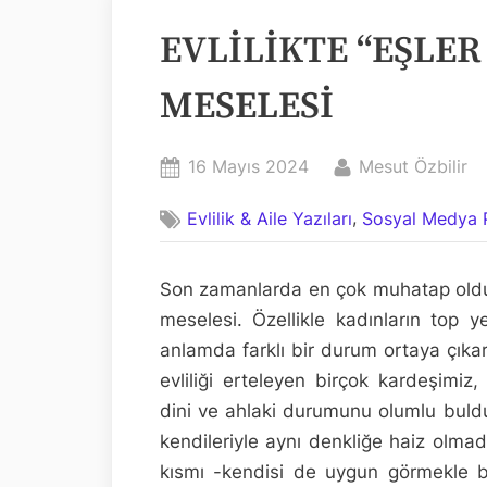
EVLİLİKTE “EŞLER
MESELESİ
Posted
By
16 Mayıs 2024
Mesut Özbilir
on
,
Evlilik & Aile Yazıları
Sosyal Medya P
Son zamanlarda en çok muhatap old
meselesi. Özellikle kadınların top 
anlamda farklı bir durum ortaya çıkar
evliliği erteleyen birçok kardeşimiz, 
dini ve ahlaki durumunu olumlu buldu
kendileriyle aynı denkliğe haiz olmadı
kısmı -kendisi de uygun görmekle birl