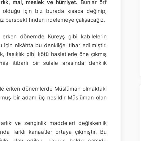
lık, mal, meslek ve hürriyet.
Bunlar örf
ar olduğu için biz burada kısaca değinip,
z perspektifinden irdelemeye çalışacağız.
 erken dönemde Kureyş gibi kabilelerin
 için nikâhta bu denkliğe itibar edilmiştir.
k, fasıklık gibi kötü hasletlerle öne çıkmış
miş itibarlı bir sülale arasında denklik
ikle erken dönemlerde Müslüman olmaktaki
lmuş bir adam üç nesildir Müslüman olan
rlık ve zenginlik maddeleri değişkenlik
ında farklı kanaatler ortaya çıkmıştır. Bu
e alay edilen, sarhoş halde çarşıda