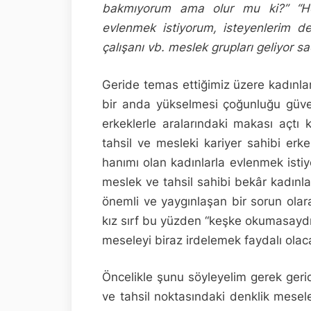
bakmıyorum ama olur mu ki?” “Ho
evlenmek istiyorum, isteyenlerim de
çalışanı vb. meslek grupları geliyor s
Geride temas ettiğimiz üzere kadınlar
bir anda yükselmesi çoğunluğu güvenl
erkeklerle aralarındaki makası açtı
tahsil ve mesleki kariyer sahibi erk
hanımı olan kadınlarla evlenmek istiy
meslek ve tahsil sahibi bekâr kadınlar
önemli ve yaygınlaşan bir sorun olara
kız sırf bu yüzden “keşke okumasaydı
meseleyi biraz irdelemek faydalı olaca
Öncelikle şunu söyleyelim gerek geri
ve tahsil noktasındaki denklik mesel