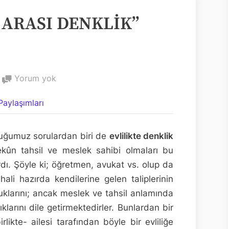
 ARASI DENKLİK”
EVLİLİKTE
Yorum yok
“EŞLER
aylaşımları
ARASI
DENKLİK”
MESELESİ
uğumuz sorulardan biri de
evlilikte denklik
yekûn tahsil ve meslek sahibi olmaları bu
dı. Şöyle ki; öğretmen, avukat vs. olup da
hali hazırda kendilerine gelen taliplerinin
klarını; ancak meslek ve tahsil anlamında
klarını dile getirmektedirler. Bunlardan bir
ikte- ailesi tarafından böyle bir evliliğe