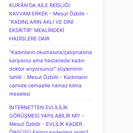
KUR'ÂN'DA AİLE REİSLİĞİ:
KAVVAM ERKEK - Mesut Özbilir
-
“KADINLARIN AKLI VE DİNİ
EKSİKTİR” MEALİNDEKİ
HADİSLERE DAİR
"Kadınların okumasına/çalışmasına
karşısınız ama hastanede kadın
doktor arıyorsunuz" söyleminin
tahlili - Mesut Özbilir
-
Kadınların
camide cemaatle namaz kılma
meselesi
İNTERNETTEN EVLİLİLİK
GÖRÜŞMESİ YAPILABİLİR Mİ? -
Mesut Özbilir
-
EVLİLİK KADER
ÖRGÜSÜ Eşimiz kaderimiz midir?