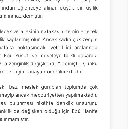
ından eğlenceye alınan düşük bir kişilik
ra alınmaz demiştir.
ecek ve ailesinin nafakasını temin edecek
lik sağlanmış olur. Ancak kadın çok zengin
aka noktasındaki yeterliliği aralarında
am Ebû Yusuf ise meseleye farklı bakarak:
zira zenginlik değişkendir.” demiştir. Çünkü
irken zengin olmaya dönebilmektedir.
sek, bazı meslek gurupları toplumda çok
rmeyip ancak mecburiyetten yapılmaktadır.
kas bulunması nikâhta denklik unsurunu
enklik de değişken olduğu için Ebû Hanîfe
alınmamıştır.