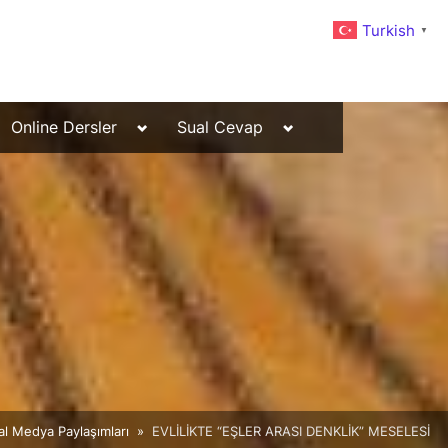
Turkish
▼
Toggle
Toggle
Online Dersler
Sual Cevap
sub-
sub-
menu
menu
al Medya Paylaşımları
EVLİLİKTE “EŞLER ARASI DENKLİK” MESELESİ