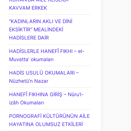
KAVVAM ERKEK
“KADINLARIN AKLI VE DİNİ
EKSİKTİR” MEALİNDEKİ
HADİSLERE DAİR
HADİSLERLE HANEFÎ FIKHI – el-
Muvatta’ okumaları
HADİS USULÜ OKUMALARI –
Nüzhetü’n Nazar
HANEFÎ FIKHINA GİRİŞ – Nûru’l-
izâh Okumaları
PORNOGRAFİ KÜLTÜRÜNÜN AİLE
HAYATINA OLUMSUZ ETKİLERİ