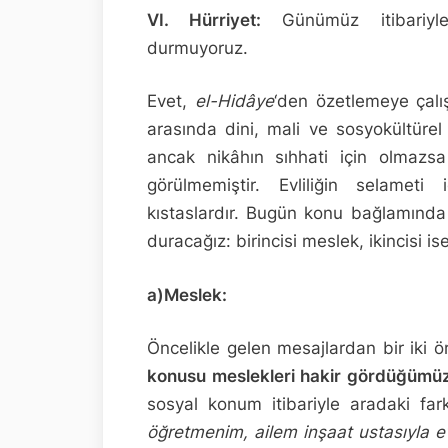
VI. Hürriyet:
Günümüz itibariyle
durmuyoruz.
Evet,
el-Hidâye
‘den özetlemeye çalış
arasında dini, mali ve sosyokültürel
ancak nikâhın sıhhati için olmazs
görülmemiştir. Evliliğin selamet
kıstaslardır. Bugün konu bağlamında 
duracağız: birincisi meslek, ikincisi is
a)Meslek:
Öncelikle gelen mesajlardan bir iki
konusu meslekleri hakir gördüğümüz 
sosyal konum itibariyle aradaki fa
öğretmenim, ailem inşaat ustasıyla e