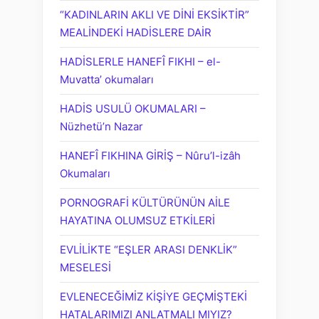
“KADINLARIN AKLI VE DİNİ EKSİKTİR”
MEALİNDEKİ HADİSLERE DAİR
HADİSLERLE HANEFÎ FIKHI – el-
Muvatta’ okumaları
HADİS USULÜ OKUMALARI –
Nüzhetü’n Nazar
HANEFÎ FIKHINA GİRİŞ – Nûru’l-izâh
Okumaları
PORNOGRAFİ KÜLTÜRÜNÜN AİLE
HAYATINA OLUMSUZ ETKİLERİ
EVLİLİKTE “EŞLER ARASI DENKLİK”
MESELESİ
EVLENECEĞİMİZ KİŞİYE GEÇMİŞTEKİ
HATALARIMIZI ANLATMALI MIYIZ?