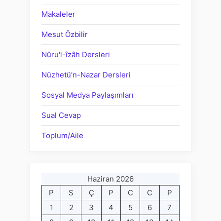
Makaleler
Mesut Özbilir
Nûru'l-îzâh Dersleri
Nüzhetü'n-Nazar Dersleri
Sosyal Medya Paylaşımları
Sual Cevap
Toplum/Aile
Haziran 2026
P
S
Ç
P
C
C
P
1
2
3
4
5
6
7