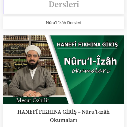
Dersleri
Nûru’l-îzâh Dersleri
HANEFÎ FIKHINA GİRİŞ – Nûru’l-izâh
Okumaları