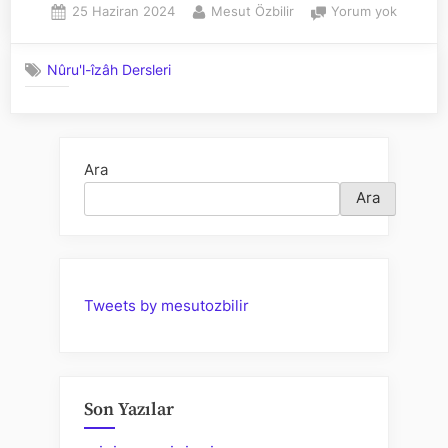
Posted
By
HANEFÎ
25 Haziran 2024
Mesut Özbilir
Yorum yok
on
FIKHINA
GİRİŞ
Nûru'l-îzâh Dersleri
–
Nûru’l-
izâh
Okumala
Ara
Ara
Tweets by mesutozbilir
Son Yazılar