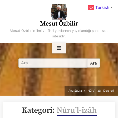
Skip
Turkish
▼
to
content
Mesut Özbilir
Mesut Özbilir'in ilmi ve fikri yazılarının yayınlandığı şahsi web
sitesidir.
Arama:
Ana Sayfa
Nûru’l-îzâh Dersleri
Kategori:
Nûru’l-îzâh