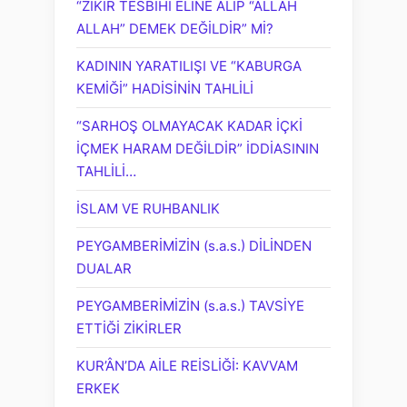
“ZİKİR TESBİHİ ELİNE ALIP “ALLAH
ALLAH” DEMEK DEĞİLDİR” Mİ?
KADININ YARATILIŞI VE “KABURGA
KEMİĞİ” HADİSİNİN TAHLİLİ
“SARHOŞ OLMAYACAK KADAR İÇKİ
İÇMEK HARAM DEĞİLDİR” İDDİASININ
TAHLİLİ…
İSLAM VE RUHBANLIK
PEYGAMBERİMİZİN (s.a.s.) DİLİNDEN
DUALAR
PEYGAMBERİMİZİN (s.a.s.) TAVSİYE
ETTİĞİ ZİKİRLER
KUR’ÂN’DA AİLE REİSLİĞİ: KAVVAM
ERKEK