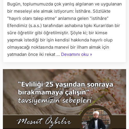
Bugün, toplumumuzda çok yanlış algılanan ve uygulanan
ÖNCESİ
bir meseleyi ele almak istiyorum: İstihâre. Sözlükte
İSTİHARE
GEREKLİ
“hayırlı olanı talep etme” anlamına gelen “istihâre”
MİDİR?
Efendimiz (s.a.s.) tarafından ashabına tıpkı Kuran’dan bir
sûre öğretilir gibi öğretilmiştir. Şöyle ki; bir kimse
yapmak istediği bir işin kendisi hakkında hayırlı olup
olmayacağı noktasında manevi bir ilham almak için
“İSTİHÂRE
yatmadan önce iki rekat …
Devamını oku
»
NEDİR?
NASIL
YAPILIR?
EVLİLİK
ÖNCESİ
İSTİHARE
GEREKLİ
MİDİR?”