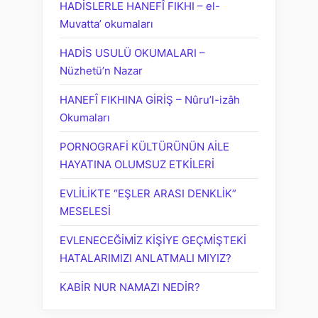
HADİSLERLE HANEFÎ FIKHI – el-
Muvatta’ okumaları
HADİS USULÜ OKUMALARI –
Nüzhetü’n Nazar
HANEFÎ FIKHINA GİRİŞ – Nûru’l-izâh
Okumaları
PORNOGRAFİ KÜLTÜRÜNÜN AİLE
HAYATINA OLUMSUZ ETKİLERİ
EVLİLİKTE “EŞLER ARASI DENKLİK”
MESELESİ
EVLENECEĞİMİZ KİŞİYE GEÇMİŞTEKİ
HATALARIMIZI ANLATMALI MIYIZ?
KABİR NUR NAMAZI NEDİR?