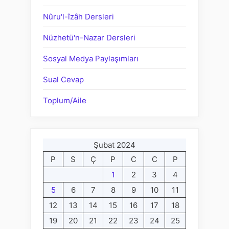
Nûru'l-îzâh Dersleri
Nüzhetü'n-Nazar Dersleri
Sosyal Medya Paylaşımları
Sual Cevap
Toplum/Aile
Şubat 2024
P
S
Ç
P
C
C
P
1
2
3
4
5
6
7
8
9
10
11
12
13
14
15
16
17
18
19
20
21
22
23
24
25