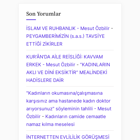
Son Yorumlar
İSLAM VE RUHBANLIK - Mesut Özbilir
-
PEYGAMBERİMİZİN (s.a.s.) TAVSİYE
ETTİĞİ ZİKİRLER
KUR'ÂN'DA AİLE REİSLİĞİ: KAVVAM
ERKEK - Mesut Özbilir
-
“KADINLARIN
AKLI VE DİNİ EKSİKTİR” MEALİNDEKİ
HADİSLERE DAİR
"Kadınların okumasına/çalışmasına
karşısınız ama hastanede kadın doktor
arıyorsunuz" söyleminin tahlili - Mesut
Özbilir
-
Kadınların camide cemaatle
namaz kılma meselesi
İNTERNETTEN EVLİLİLİK GÖRÜŞMESİ