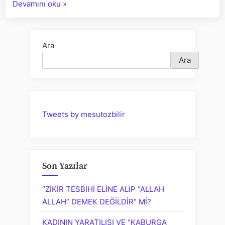
““EVLİLİĞİ
Devamını oku
»
25
YAŞINDAN
SONRAYA
Ara
BIRAKMAMAYA
Ara
ÇALIŞIN”
TAVSİYEMİZİN
SEBEPLERİ”
Tweets by mesutozbilir
Son Yazılar
“ZİKİR TESBİHİ ELİNE ALIP “ALLAH
ALLAH” DEMEK DEĞİLDİR” Mİ?
KADININ YARATILIŞI VE “KABURGA