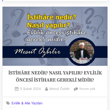
İSTİHÂRE NEDİR? NASIL YAPILIR? EVLİLİK
ÖNCESİ İSTİHARE GEREKLİ MİDİR?
Posted
By
İSTİHÂRE
5 Şubat 2024
Mesut Özbilir
Yorum yok
on
NEDİR?
NASIL
Evlilik & Aile Yazıları
YAPILIR?
EVLİLİK