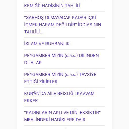
KEMİĞİ” HADİSİNİN TAHLİLİ
“SARHOŞ OLMAYACAK KADAR İÇKİ
İÇMEK HARAM DEĞİLDİR” İDDİASININ
TAHLİLİ…
İSLAM VE RUHBANLIK
PEYGAMBERİMİZİN (s.a.s.) DİLİNDEN
DUALAR
PEYGAMBERİMİZİN (s.a.s.) TAVSİYE
ETTİĞİ ZİKİRLER
KUR’ÂN’DA AİLE REİSLİĞİ: KAVVAM
ERKEK
“KADINLARIN AKLI VE DİNİ EKSİKTİR”
MEALİNDEKİ HADİSLERE DAİR