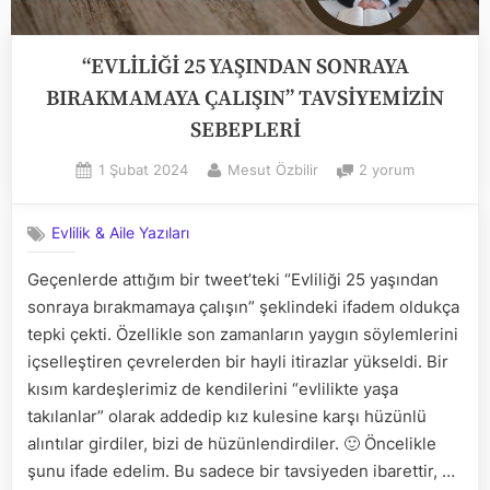
“EVLİLİĞİ 25 YAŞINDAN SONRAYA
BIRAKMAMAYA ÇALIŞIN” TAVSİYEMİZİN
SEBEPLERİ
Posted
By
“EVLİLİĞİ
1 Şubat 2024
Mesut Özbilir
2 yorum
on
25
YAŞINDAN
Evlilik & Aile Yazıları
SONRAYA
BIRAKMAMAYA
Geçenlerde attığım bir tweet’teki “Evliliği 25 yaşından
ÇALIŞIN”
sonraya bırakmamaya çalışın” şeklindeki ifadem oldukça
TAVSİYEMİZİN
SEBEPLERİ
tepki çekti. Özellikle son zamanların yaygın söylemlerini
için
içselleştiren çevrelerden bir hayli itirazlar yükseldi. Bir
kısım kardeşlerimiz de kendilerini “evlilikte yaşa
takılanlar” olarak addedip kız kulesine karşı hüzünlü
alıntılar girdiler, bizi de hüzünlendirdiler. 🙂 Öncelikle
şunu ifade edelim. Bu sadece bir tavsiyeden ibarettir, …