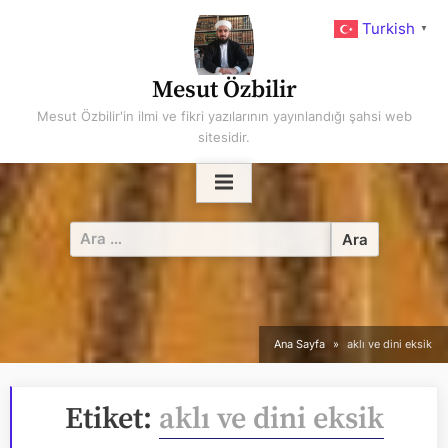
Skip
Turkish
▼
to
content
Mesut Özbilir
Mesut Özbilir'in ilmi ve fikri yazılarının yayınlandığı şahsi web
sitesidir.
Arama:
Ana Sayfa
aklı ve dini eksik
Etiket:
aklı ve dini eksik