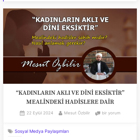
“KADINLARIN AKLI VE DİNİ EKSİKTİR”
MEALİNDEKİ HADİSLERE DAİR
Posted
By
“KADINLARIN
22 Eylül 2024
Mesut Özbilir
bir yorum
on
AKLI
VE
Sosyal Medya Paylaşımları
DİNİ
EKSİKTİR”