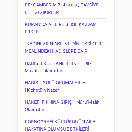
PEYGAMBERİMİZİN (s.a.s.) TAVSİYE
ETTİĞİ ZİKİRLER
KUR’ÂN’DA AİLE REİSLİĞİ: KAVVAM
ERKEK
“KADINLARIN AKLI VE DİNİ EKSİKTİR”
MEALİNDEKİ HADİSLERE DAİR
HADİSLERLE HANEFÎ FIKHI – el-
Muvatta’ okumaları
HADİS USULÜ OKUMALARI –
Nüzhetü’n Nazar
HANEFÎ FIKHINA GİRİŞ – Nûru’l-izâh
Okumaları
PORNOGRAFİ KÜLTÜRÜNÜN AİLE
HAYATINA OLUMSUZ ETKİLERİ