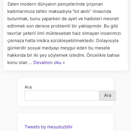
Zaten modern dünyanın pençelerinde çırpınan
MEALİNDEKİ
kadınlarımıza tahkir maksadıyla “kıt akıllı” imasında
HADİSLERE
DAİR
bulunmak, bunu yaparken de ayet ve hadisleri mesnet
için
edinmek son derece problemli bir yaklaşımdır. Bu gibi
tavırlar yeterli ilmi müktesebatı haiz olmayan insanımızı
çıkmaza hatta inkâra sürükleyebilmektedir. Dolayısıyla
günlerdir sosyal medyayı meşgul eden bu mesele
hakkında bir iki şey söylemek istedim. Öncelikle bahse
““KADINLARIN
konu olan …
Devamını oku
»
AKLI
VE
DİNİ
Ara
EKSİKTİR”
Ara
MEALİNDEKİ
HADİSLERE
DAİR”
Tweets by mesutozbilir