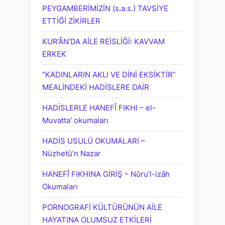
PEYGAMBERİMİZİN (s.a.s.) TAVSİYE
ETTİĞİ ZİKİRLER
KUR’ÂN’DA AİLE REİSLİĞİ: KAVVAM
ERKEK
“KADINLARIN AKLI VE DİNİ EKSİKTİR”
MEALİNDEKİ HADİSLERE DAİR
HADİSLERLE HANEFÎ FIKHI – el-
Muvatta’ okumaları
HADİS USULÜ OKUMALARI –
Nüzhetü’n Nazar
HANEFÎ FIKHINA GİRİŞ – Nûru’l-izâh
Okumaları
PORNOGRAFİ KÜLTÜRÜNÜN AİLE
HAYATINA OLUMSUZ ETKİLERİ