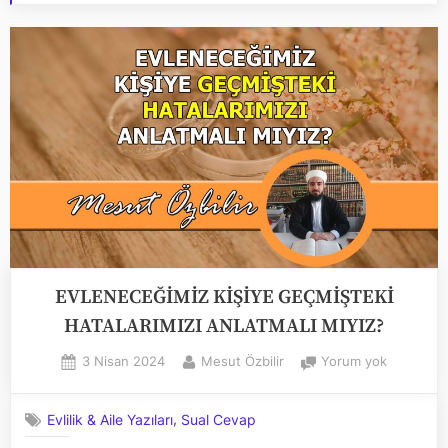
EVLENECEĞİMİZ KİŞİYE GEÇMİŞTEKİ
HATALARIMIZI ANLATMALI MIYIZ?
Posted
By
EVLENEC
3 Nisan 2024
Mesut Özbilir
Yorum yok
on
KİŞİYE
GEÇMİŞTE
,
Evlilik & Aile Yazıları
Sual Cevap
HATALARI
ANLATMA