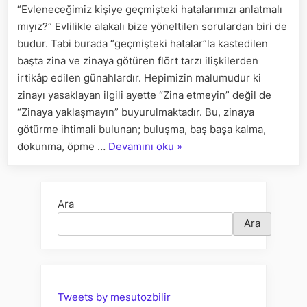
“Evleneceğimiz kişiye geçmişteki hatalarımızı anlatmalı
MIYIZ?
mıyız?” Evlilikle alakalı bize yöneltilen sorulardan biri de
budur. Tabi burada “geçmişteki hatalar”la kastedilen
başta zina ve zinaya götüren flört tarzı ilişkilerden
irtikâp edilen günahlardır. Hepimizin malumudur ki
zinayı yasaklayan ilgili ayette “Zina etmeyin” değil de
“Zinaya yaklaşmayın” buyurulmaktadır. Bu, zinaya
götürme ihtimali bulunan; buluşma, baş başa kalma,
“EVLENECEĞİMİZ
dokunma, öpme …
Devamını oku
»
KİŞİYE
GEÇMİŞTEKİ
HATALARIMIZI
Ara
ANLATMALI
Ara
MIYIZ?”
Tweets by mesutozbilir