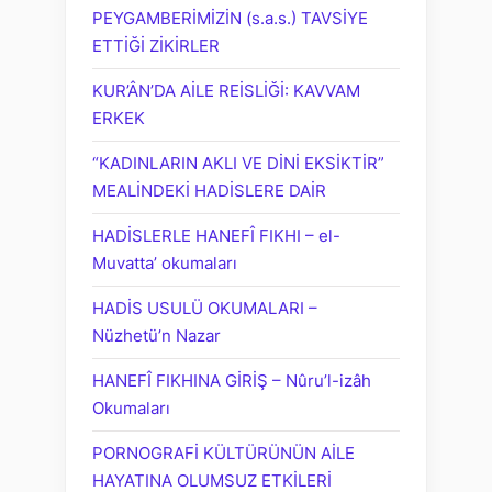
PEYGAMBERİMİZİN (s.a.s.) TAVSİYE
ETTİĞİ ZİKİRLER
KUR’ÂN’DA AİLE REİSLİĞİ: KAVVAM
ERKEK
“KADINLARIN AKLI VE DİNİ EKSİKTİR”
MEALİNDEKİ HADİSLERE DAİR
HADİSLERLE HANEFÎ FIKHI – el-
Muvatta’ okumaları
HADİS USULÜ OKUMALARI –
Nüzhetü’n Nazar
HANEFÎ FIKHINA GİRİŞ – Nûru’l-izâh
Okumaları
PORNOGRAFİ KÜLTÜRÜNÜN AİLE
HAYATINA OLUMSUZ ETKİLERİ