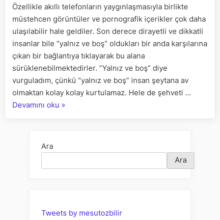
Özellikle akıllı telefonların yaygınlaşmasıyla birlikte
ETKİLERİ
müstehcen görüntüler ve pornografik içerikler çok daha
ulaşılabilir hale geldiler. Son derece dirayetli ve dikkatli
insanlar bile “yalnız ve boş” oldukları bir anda karşılarına
çıkan bir bağlantıya tıklayarak bu alana
sürüklenebilmektedirler. “Yalnız ve boş” diye
vurguladım, çünkü “yalnız ve boş” insan şeytana av
olmaktan kolay kolay kurtulamaz. Hele de şehveti …
“PORNOGRAFİ
Devamını oku
»
KÜLTÜRÜNÜN
AİLE
HAYATINA
Ara
OLUMSUZ
Ara
ETKİLERİ”
Tweets by mesutozbilir