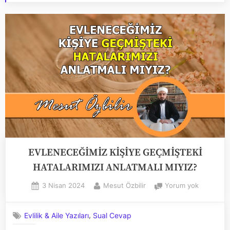
EVLENECEĞİMİZ KİŞİYE GEÇMİŞTEKİ
HATALARIMIZI ANLATMALI MIYIZ?
Posted
By
EVLENEC
3 Nisan 2024
Mesut Özbilir
Yorum yok
on
KİŞİYE
GEÇMİŞTE
,
Evlilik & Aile Yazıları
Sual Cevap
HATALARI
ANLATMA