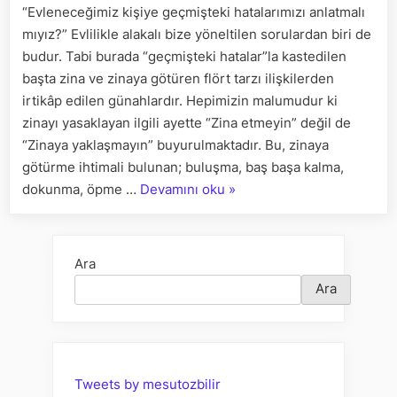
“Evleneceğimiz kişiye geçmişteki hatalarımızı anlatmalı
MIYIZ?
mıyız?” Evlilikle alakalı bize yöneltilen sorulardan biri de
budur. Tabi burada “geçmişteki hatalar”la kastedilen
başta zina ve zinaya götüren flört tarzı ilişkilerden
irtikâp edilen günahlardır. Hepimizin malumudur ki
zinayı yasaklayan ilgili ayette “Zina etmeyin” değil de
“Zinaya yaklaşmayın” buyurulmaktadır. Bu, zinaya
götürme ihtimali bulunan; buluşma, baş başa kalma,
“EVLENECEĞİMİZ
dokunma, öpme …
Devamını oku
»
KİŞİYE
GEÇMİŞTEKİ
HATALARIMIZI
Ara
ANLATMALI
Ara
MIYIZ?”
Tweets by mesutozbilir