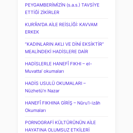
PEYGAMBERİMİZİN (s.a.s.) TAVSİYE
ETTİĞİ ZİKİRLER
KUR’ÂN’DA AİLE REİSLİĞİ: KAVVAM
ERKEK
“KADINLARIN AKLI VE DİNİ EKSİKTİR”
MEALİNDEKİ HADİSLERE DAİR
HADİSLERLE HANEFÎ FIKHI – el-
Muvatta’ okumaları
HADİS USULÜ OKUMALARI –
Nüzhetü’n Nazar
HANEFÎ FIKHINA GİRİŞ – Nûru’l-izâh
Okumaları
PORNOGRAFİ KÜLTÜRÜNÜN AİLE
HAYATINA OLUMSUZ ETKİLERİ