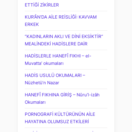
ETTİĞİ ZİKİRLER
KUR’ÂN’DA AİLE REİSLİĞİ: KAVVAM
ERKEK
“KADINLARIN AKLI VE DİNİ EKSİKTİR”
MEALİNDEKİ HADİSLERE DAİR
HADİSLERLE HANEFÎ FIKHI – el-
Muvatta’ okumaları
HADİS USULÜ OKUMALARI –
Nüzhetü’n Nazar
HANEFÎ FIKHINA GİRİŞ – Nûru’l-izâh
Okumaları
PORNOGRAFİ KÜLTÜRÜNÜN AİLE
HAYATINA OLUMSUZ ETKİLERİ