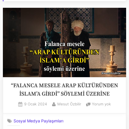
“FALANCA MESELE ARAP KÜLTÜRÜNDEN
İSLAM’A GİRDİ” SÖYLEMİ ÜZERİNE
Posted
By
“FALANC
9 Ocak 2024
Mesut Özbilir
Yorum yok
on
MESELE
ARAP
Sosyal Medya Paylaşımları
KÜLTÜRÜ
İSLAM’A