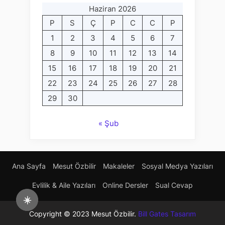
Haziran 2026
P
S
Ç
P
C
C
P
1
2
3
4
5
6
7
8
9
10
11
12
13
14
15
16
17
18
19
20
21
22
23
24
25
26
27
28
29
30
« Şub
Ana Sayfa
Mesut Özbilir
Makaleler
Sosyal Medya Yazıları
Evlilik & Aile Yazıları
Online Dersler
Sual Cevap
☀️
Copyright © 2023 Mesut Özbilir.
Bill Gates Tasarım