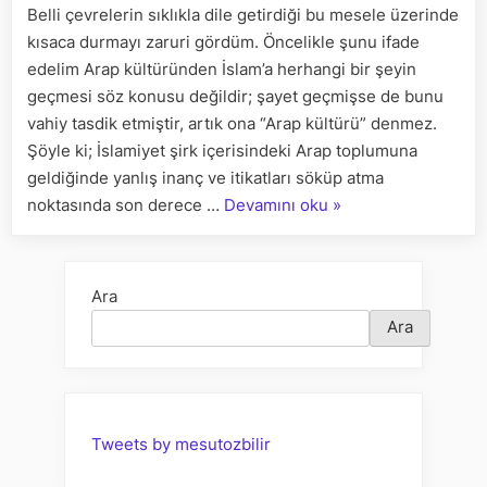
Belli çevrelerin sıklıkla dile getirdiği bu mesele üzerinde
GİRDİ”
kısaca durmayı zaruri gördüm. Öncelikle şunu ifade
SÖYLEMİ
ÜZERİNE
edelim Arap kültüründen İslam’a herhangi bir şeyin
geçmesi söz konusu değildir; şayet geçmişse de bunu
vahiy tasdik etmiştir, artık ona “Arap kültürü” denmez.
Şöyle ki; İslamiyet şirk içerisindeki Arap toplumuna
geldiğinde yanlış inanç ve itikatları söküp atma
““FALANCA
noktasında son derece …
Devamını oku
»
MESELE
ARAP
KÜLTÜRÜNDEN
Ara
İSLAM’A
Ara
GİRDİ”
SÖYLEMİ
ÜZERİNE”
Tweets by mesutozbilir