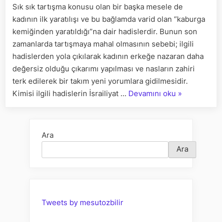
Sık sık tartışma konusu olan bir başka mesele de
HADİSİNİ
kadının ilk yaratılışı ve bu bağlamda varid olan “kaburga
TAHLİLİ
kemiğinden yaratıldığı”na dair hadislerdir. Bunun son
zamanlarda tartışmaya mahal olmasının sebebi; ilgili
hadislerden yola çıkılarak kadının erkeğe nazaran daha
değersiz olduğu çıkarımı yapılması ve nasların zahiri
terk edilerek bir takım yeni yorumlara gidilmesidir.
“KADININ
Kimisi ilgili hadislerin İsrailiyat …
Devamını oku
»
YARATILIŞI
VE
“KABURGA
Ara
KEMİĞİ”
Ara
HADİSİNİN
TAHLİLİ”
Tweets by mesutozbilir