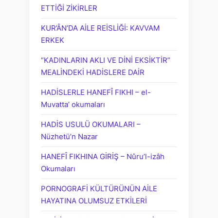
ETTİĞİ ZİKİRLER
KUR’ÂN’DA AİLE REİSLİĞİ: KAVVAM
ERKEK
“KADINLARIN AKLI VE DİNİ EKSİKTİR”
MEALİNDEKİ HADİSLERE DAİR
HADİSLERLE HANEFÎ FIKHI – el-
Muvatta’ okumaları
HADİS USULÜ OKUMALARI –
Nüzhetü’n Nazar
HANEFÎ FIKHINA GİRİŞ – Nûru’l-izâh
Okumaları
PORNOGRAFİ KÜLTÜRÜNÜN AİLE
HAYATINA OLUMSUZ ETKİLERİ