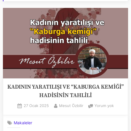
KADININ YARATILIŞI VE “KABURGA KEMİĞİ”
HADİSİNİN TAHLİLİ
Posted
By
KADININ
27 Ocak 2025
Mesut Özbilir
Yorum yok
on
YARATILIŞ
VE
Makaleler
“KABURG
KEMİĞİ”