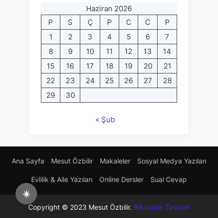
Haziran 2026
P
S
Ç
P
C
C
P
1
2
3
4
5
6
7
8
9
10
11
12
13
14
15
16
17
18
19
20
21
22
23
24
25
26
27
28
29
30
« Şub
Ana Sayfa
Mesut Özbilir
Makaleler
Sosyal Medya Yazıları
Evlilik & Aile Yazıları
Online Dersler
Sual Cevap
☀️
Copyright © 2023 Mesut Özbilir.
Bill Gates Tasarım