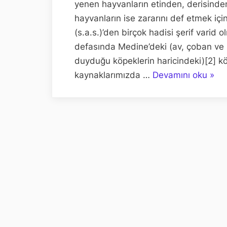
yenen hayvanların etinden, derisinde
hayvanların ise zararını def etmek iç
(s.a.s.)’den birçok hadisi şerif varid 
defasında Medine’deki (av, çoban ve b
duyduğu köpeklerin haricindeki)[2] kö
“Baş
kaynaklarımızda …
Devamını oku
»
soka
köpek
öldü
dine
caiz
midir