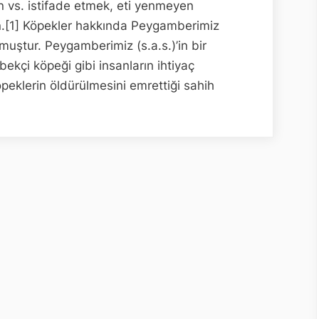
midir?
n vs. istifade etmek, eti yenmeyen
in.[1] Köpekler hakkında Peygamberimiz
olmuştur. Peygamberimiz (s.a.s.)’in bir
ekçi köpeği gibi insanların ihtiyaç
peklerin öldürülmesini emrettiği sahih
ıboş
k
lerinin
rülmesi
n
?”