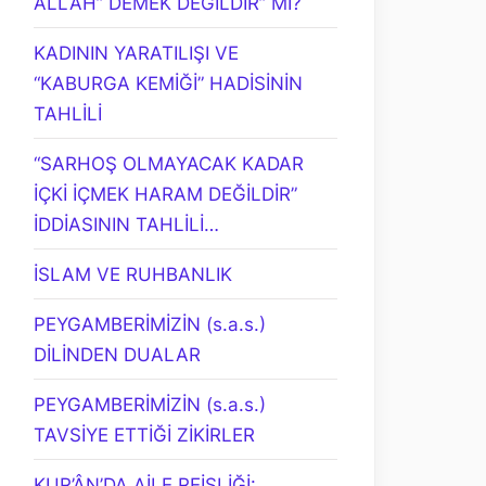
ALLAH” DEMEK DEĞİLDİR” Mİ?
KADININ YARATILIŞI VE
“KABURGA KEMİĞİ” HADİSİNİN
TAHLİLİ
“SARHOŞ OLMAYACAK KADAR
İÇKİ İÇMEK HARAM DEĞİLDİR”
İDDİASININ TAHLİLİ…
İSLAM VE RUHBANLIK
PEYGAMBERİMİZİN (s.a.s.)
DİLİNDEN DUALAR
PEYGAMBERİMİZİN (s.a.s.)
TAVSİYE ETTİĞİ ZİKİRLER
KUR’ÂN’DA AİLE REİSLİĞİ: