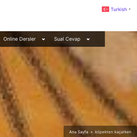
Turkish
▼
Toggle
Toggle
Online Dersler
Sual Cevap
sub-
sub-
menu
menu
Ana Sayfa
köpekten kaçarken