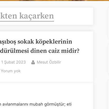
kten kaçarken
aşıboş sokak köpeklerinin
ldürülmesi dinen caiz midir?
Posted
By
1 Şubat 2023
Mesut Özbilir
on
Başıboş
Yorum yok
sokak
köpeklerinin
öldürülmesi
dinen
caiz
ın avlanmalarını mubah görmüştür; eti