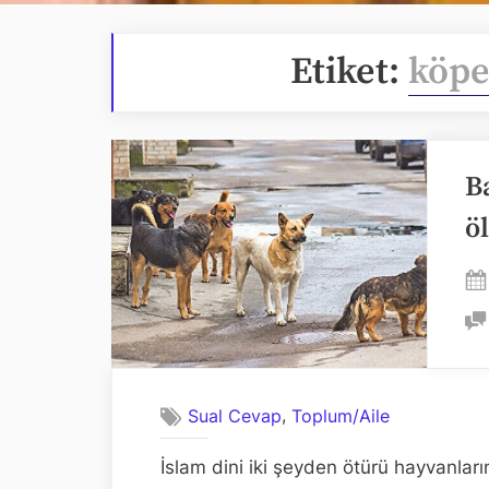
Etiket:
köpe
B
ö
,
Sual Cevap
Toplum/Aile
İslam dini iki şeyden ötürü hayvanlar