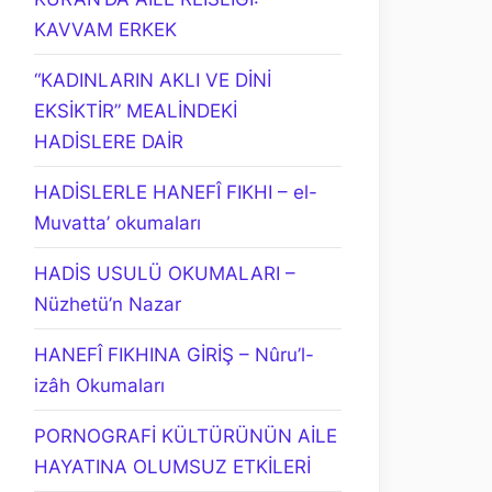
KAVVAM ERKEK
“KADINLARIN AKLI VE DİNİ
EKSİKTİR” MEALİNDEKİ
HADİSLERE DAİR
HADİSLERLE HANEFÎ FIKHI – el-
Muvatta’ okumaları
HADİS USULÜ OKUMALARI –
Nüzhetü’n Nazar
HANEFÎ FIKHINA GİRİŞ – Nûru’l-
izâh Okumaları
PORNOGRAFİ KÜLTÜRÜNÜN AİLE
HAYATINA OLUMSUZ ETKİLERİ