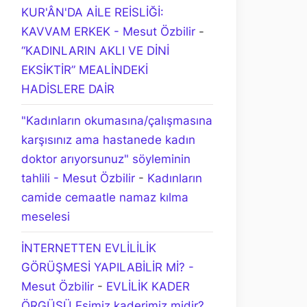
KUR'ÂN'DA AİLE REİSLİĞİ:
KAVVAM ERKEK - Mesut Özbilir
-
“KADINLARIN AKLI VE DİNİ
EKSİKTİR” MEALİNDEKİ
HADİSLERE DAİR
"Kadınların okumasına/çalışmasına
karşısınız ama hastanede kadın
doktor arıyorsunuz" söyleminin
tahlili - Mesut Özbilir
-
Kadınların
camide cemaatle namaz kılma
meselesi
İNTERNETTEN EVLİLİLİK
GÖRÜŞMESİ YAPILABİLİR Mİ? -
Mesut Özbilir
-
EVLİLİK KADER
ÖRGÜSÜ Eşimiz kaderimiz midir?