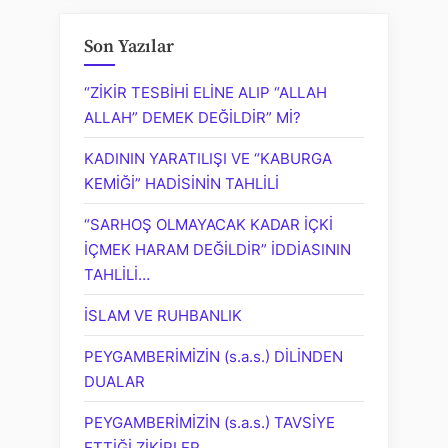
Son Yazılar
“ZİKİR TESBİHİ ELİNE ALIP “ALLAH
ALLAH” DEMEK DEĞİLDİR” Mİ?
KADININ YARATILIŞI VE “KABURGA
KEMİĞİ” HADİSİNİN TAHLİLİ
“SARHOŞ OLMAYACAK KADAR İÇKİ
İÇMEK HARAM DEĞİLDİR” İDDİASININ
TAHLİLİ…
İSLAM VE RUHBANLIK
PEYGAMBERİMİZİN (s.a.s.) DİLİNDEN
DUALAR
PEYGAMBERİMİZİN (s.a.s.) TAVSİYE
ETTİĞİ ZİKİRLER