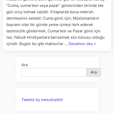
TEK
“Cuma, cumartesi veya pazar” günlerinden birinde tek
ORUÇ
TUTULABİLİR
gün oruç tutmak caizdir. Kitaplarda buna mekruh
Mİ?
denmesinin sebebi: Cuma günü için; Müslümanların
için
bayramı olan bir günde yeme içmeyi terk ederek
tazimsizlik göstermek, Cumartesi ve Pazar günü için
ise; Yahudi Hristiyanlara benzemek söz konusu olduğu
“CUMA,
içindir. Bugün bu gibi mahsurlar …
Devamını oku
»
CUMARTES
VEYA
PAZAR
Ara
GÜNÜ
Ara
TEK
ORUÇ
TUTULABİL
Mİ?”
Tweets by mesutozbilir