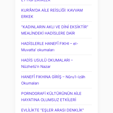
KUR’ÂN’DA AİLE REİSLİĞİ: KAVVAM
ERKEK
“KADINLARIN AKLI VE DİNİ EKSİKTİR”
MEALİNDEKİ HADİSLERE DAİR
HADİSLERLE HANEFÎ FIKHI – el-
Muvatta’ okumaları
HADİS USULÜ OKUMALARI –
Nüzhetü’n Nazar
HANEFÎ FIKHINA GİRİŞ – Nûru’l-izâh
Okumaları
PORNOGRAFİ KÜLTÜRÜNÜN AİLE
HAYATINA OLUMSUZ ETKİLERİ
EVLİLİKTE “EŞLER ARASI DENKLİK”