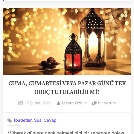
CUMA, CUMARTESİ VEYA PAZAR GÜNÜ TEK
ORUÇ TUTULABİLİR Mİ?
Posted
By
CUMA,
17 Şubat 2023
Mesut Özbilir
bir yorum
on
CUMARTESİ
VEYA
,
İbadetler
Sual Cevap
PAZAR
GÜNÜ
Mübarek günlere denk gelmesi gibi bir sebepten dolayı