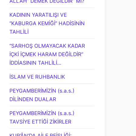
ALLAH” DEMEK DEĞİLDİR” Mİ?
KADININ YARATILIŞI VE
“KABURGA KEMİĞİ” HADİSİNİN
TAHLİLİ
“SARHOŞ OLMAYACAK KADAR
İÇKİ İÇMEK HARAM DEĞİLDİR”
İDDİASININ TAHLİLİ…
İSLAM VE RUHBANLIK
PEYGAMBERİMİZİN (s.a.s.)
DİLİNDEN DUALAR
PEYGAMBERİMİZİN (s.a.s.)
TAVSİYE ETTİĞİ ZİKİRLER
KUR’ÂN’DA AİLE REİSLİĞİ: