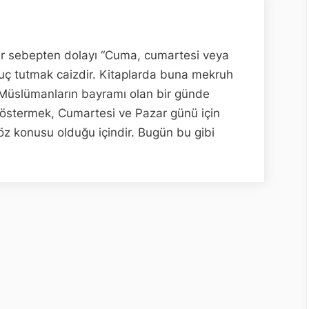
PAZAR
GÜNÜ
TEK
ir sebepten dolayı “Cuma, cumartesi veya
ORUÇ
ruç tutmak caizdir. Kitaplarda buna mekruh
TUTULABİLİR
Müslümanların bayramı olan bir günde
Mİ?
göstermek, Cumartesi ve Pazar günü için
için
öz konusu olduğu içindir. Bugün bu gibi
İ
LİR