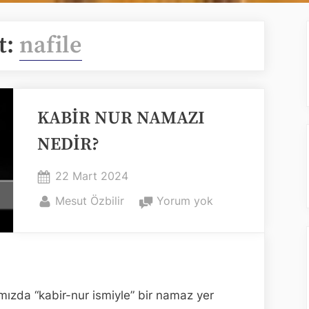
t:
nafile
KABİR NUR NAMAZI
NEDİR?
Posted
22 Mart 2024
on
By
KABİR
Mesut Özbilir
Yorum yok
NUR
NAMAZI
NEDİR?
mızda “kabir-nur ismiyle” bir namaz yer