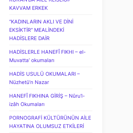
KAVVAM ERKEK
“KADINLARIN AKLI VE DİNİ
EKSİKTİR” MEALİNDEKİ
HADİSLERE DAİR
HADİSLERLE HANEFÎ FIKHI – el-
Muvatta’ okumaları
HADİS USULÜ OKUMALARI –
Nüzhetü’n Nazar
HANEFÎ FIKHINA GİRİŞ – Nûru’l-
izâh Okumaları
PORNOGRAFİ KÜLTÜRÜNÜN AİLE
HAYATINA OLUMSUZ ETKİLERİ