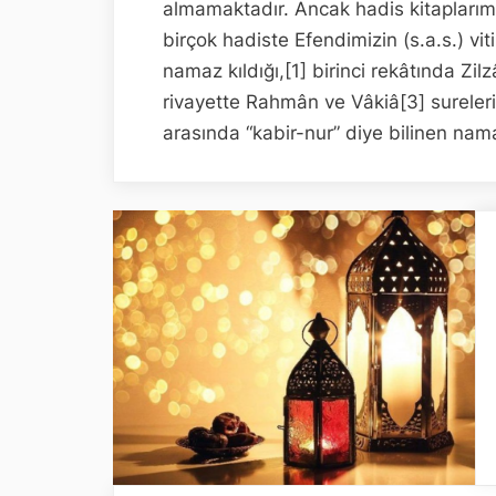
almamaktadır. Ancak hadis kitaplarımızı
birçok hadiste Efendimizin (s.a.s.) vi
namaz kıldığı,[1] birinci rekâtında Zilz
rivayette Rahmân ve Vâkiâ[3] sureleri
arasında “kabir-nur” diye bilinen na