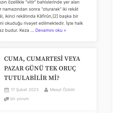
n özellikle “vitir” bahislerinde yer alan
tir namazından sonra “oturarak” iki rekât
âl, ikinci rekâtında Kâfirûn,[2] başka bir
ni okuduğu rivayet edilmektedir. İşte halk
“KABİR
maz budur. Keza …
Devamını oku
»
NUR
NAMAZI
NEDİR?”
CUMA, CUMARTESİ VEYA
PAZAR GÜNÜ TEK ORUÇ
TUTULABİLİR Mİ?
Posted
By
17 Şubat 2023
Mesut Özbilir
on
CUMA,
bir yorum
CUMARTESİ
VEYA