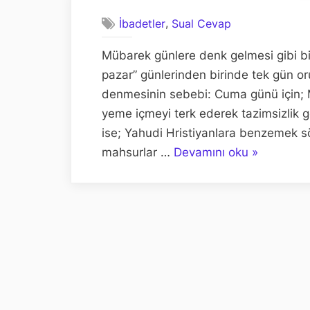
,
İbadetler
Sual Cevap
Mübarek günlere denk gelmesi gibi b
pazar” günlerinden birinde tek gün o
denmesinin sebebi: Cuma günü için; 
yeme içmeyi terk ederek tazimsizlik 
ise; Yahudi Hristiyanlara benzemek s
“CUMA,
mahsurlar …
Devamını oku
»
CUMARTES
VEYA
PAZAR
GÜNÜ
TEK
ORUÇ
TUTULABİ
Mİ?”