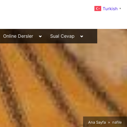
Turkish
▼
Toggle
Toggle
Online Dersler
Sual Cevap
sub-
sub-
menu
menu
Ana Sayfa
nafile