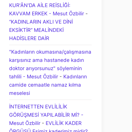
KUR'ÂN'DA AİLE REİSLİĞİ:
KAVVAM ERKEK - Mesut Özbilir
-
“KADINLARIN AKLI VE DİNİ
EKSİKTİR” MEALİNDEKİ
HADİSLERE DAİR
"Kadınların okumasına/çalışmasına
karşısınız ama hastanede kadın
doktor arıyorsunuz" söyleminin
tahlili - Mesut Özbilir
-
Kadınların
camide cemaatle namaz kılma
meselesi
İNTERNETTEN EVLİLİLİK
GÖRÜŞMESİ YAPILABİLİR Mİ? -
Mesut Özbilir
-
EVLİLİK KADER
ÖRGÜSÜ Eşimiz kaderimiz midir?