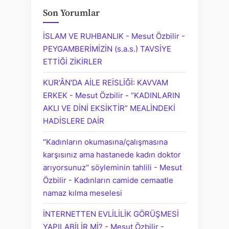
Son Yorumlar
İSLAM VE RUHBANLIK - Mesut Özbilir
-
PEYGAMBERİMİZİN (s.a.s.) TAVSİYE
ETTİĞİ ZİKİRLER
KUR'ÂN'DA AİLE REİSLİĞİ: KAVVAM
ERKEK - Mesut Özbilir
-
“KADINLARIN
AKLI VE DİNİ EKSİKTİR” MEALİNDEKİ
HADİSLERE DAİR
"Kadınların okumasına/çalışmasına
karşısınız ama hastanede kadın doktor
arıyorsunuz" söyleminin tahlili - Mesut
Özbilir
-
Kadınların camide cemaatle
namaz kılma meselesi
İNTERNETTEN EVLİLİLİK GÖRÜŞMESİ
YAPILABİLİR Mİ? - Mesut Özbilir
-