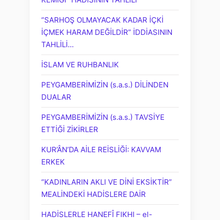
“SARHOŞ OLMAYACAK KADAR İÇKİ
İÇMEK HARAM DEĞİLDİR” İDDİASININ
TAHLİLİ…
İSLAM VE RUHBANLIK
PEYGAMBERİMİZİN (s.a.s.) DİLİNDEN
DUALAR
PEYGAMBERİMİZİN (s.a.s.) TAVSİYE
ETTİĞİ ZİKİRLER
KUR’ÂN’DA AİLE REİSLİĞİ: KAVVAM
ERKEK
“KADINLARIN AKLI VE DİNİ EKSİKTİR”
MEALİNDEKİ HADİSLERE DAİR
HADİSLERLE HANEFÎ FIKHI – el-