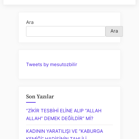
izâh
Okumala
Ara
Ara
Tweets by mesutozbilir
Son Yazılar
“ZİKİR TESBİHİ ELİNE ALIP “ALLAH
ALLAH” DEMEK DEĞİLDİR” Mİ?
KADININ YARATILIŞI VE “KABURGA
KEMİĞİ” HADİSİNİN TAHLİLİ