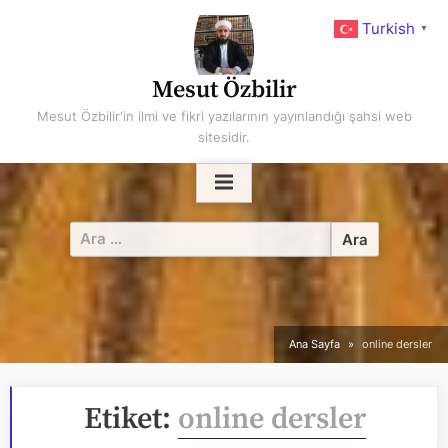
Skip
Turkish
▼
to
content
Mesut Özbilir
Mesut Özbilir'in ilmi ve fikri yazılarının yayınlandığı şahsi web
sitesidir.
Arama:
Ana Sayfa
online dersler
Etiket:
online dersler