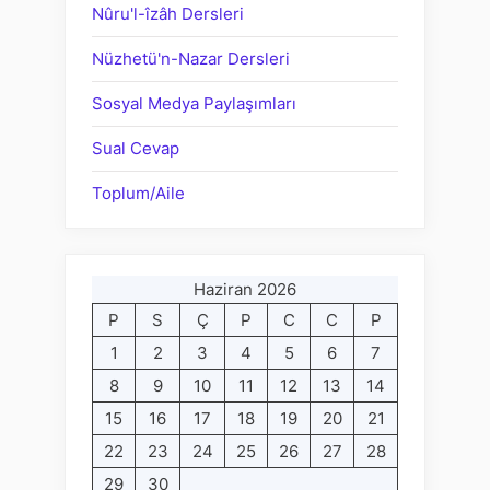
Nûru'l-îzâh Dersleri
Nüzhetü'n-Nazar Dersleri
Sosyal Medya Paylaşımları
Sual Cevap
Toplum/Aile
Haziran 2026
P
S
Ç
P
C
C
P
1
2
3
4
5
6
7
8
9
10
11
12
13
14
15
16
17
18
19
20
21
22
23
24
25
26
27
28
29
30