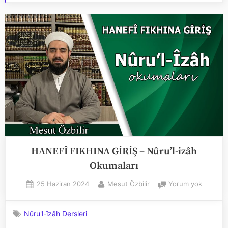
HANEFÎ FIKHINA GİRİŞ – Nûru’l-izâh
Okumaları
Posted
By
HANEFÎ
25 Haziran 2024
Mesut Özbilir
Yorum yok
on
FIKHINA
GİRİŞ
Nûru'l-îzâh Dersleri
–
Nûru’l-