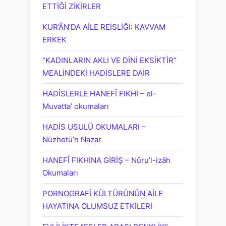
ETTİĞİ ZİKİRLER
KUR’ÂN’DA AİLE REİSLİĞİ: KAVVAM
ERKEK
“KADINLARIN AKLI VE DİNİ EKSİKTİR”
MEALİNDEKİ HADİSLERE DAİR
HADİSLERLE HANEFÎ FIKHI – el-
Muvatta’ okumaları
HADİS USULÜ OKUMALARI –
Nüzhetü’n Nazar
HANEFÎ FIKHINA GİRİŞ – Nûru’l-izâh
Okumaları
PORNOGRAFİ KÜLTÜRÜNÜN AİLE
HAYATINA OLUMSUZ ETKİLERİ