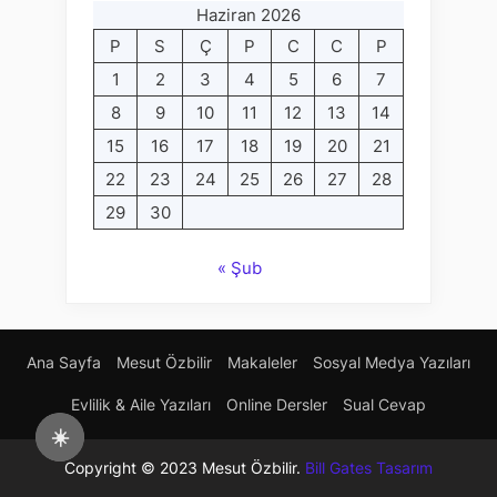
Haziran 2026
P
S
Ç
P
C
C
P
1
2
3
4
5
6
7
8
9
10
11
12
13
14
15
16
17
18
19
20
21
22
23
24
25
26
27
28
29
30
« Şub
Ana Sayfa
Mesut Özbilir
Makaleler
Sosyal Medya Yazıları
Evlilik & Aile Yazıları
Online Dersler
Sual Cevap
☀️
Copyright © 2023 Mesut Özbilir.
Bill Gates Tasarım