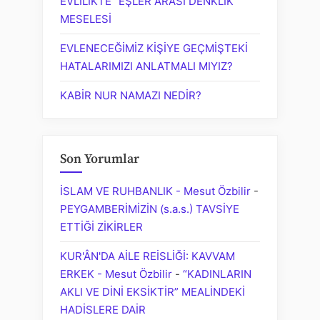
EVLİLİKTE “EŞLER ARASI DENKLİK”
MESELESİ
EVLENECEĞİMİZ KİŞİYE GEÇMİŞTEKİ
HATALARIMIZI ANLATMALI MIYIZ?
KABİR NUR NAMAZI NEDİR?
Son Yorumlar
İSLAM VE RUHBANLIK - Mesut Özbilir
-
PEYGAMBERİMİZİN (s.a.s.) TAVSİYE
ETTİĞİ ZİKİRLER
KUR'ÂN'DA AİLE REİSLİĞİ: KAVVAM
ERKEK - Mesut Özbilir
-
“KADINLARIN
AKLI VE DİNİ EKSİKTİR” MEALİNDEKİ
HADİSLERE DAİR