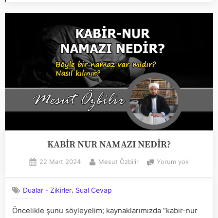
KABİR NUR NAMAZI NEDİR?
Posted
By
KABİR
22 Mart 2024
Mesut Özbilir
Yorum yok
on
NUR
NAMAZI
,
Dualar - Zikirler
Sual Cevap
NEDİR?
Öncelikle şunu söyleyelim; kaynaklarımızda “kabir-nur