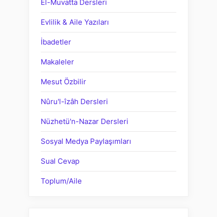
El-Muvatta Dersleri
Evlilik & Aile Yazıları
İbadetler
Makaleler
Mesut Özbilir
Nûru'l-îzâh Dersleri
Nüzhetü'n-Nazar Dersleri
Sosyal Medya Paylaşımları
Sual Cevap
Toplum/Aile