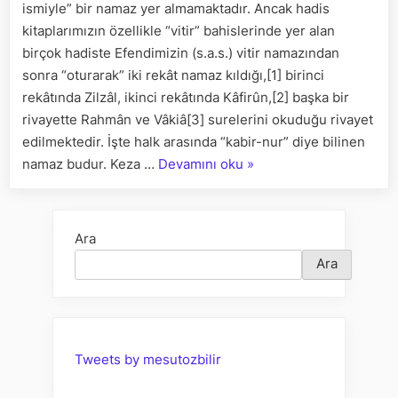
ismiyle” bir namaz yer almamaktadır. Ancak hadis
kitaplarımızın özellikle “vitir” bahislerinde yer alan
birçok hadiste Efendimizin (s.a.s.) vitir namazından
sonra “oturarak” iki rekât namaz kıldığı,[1] birinci
rekâtında Zilzâl, ikinci rekâtında Kâfirûn,[2] başka bir
rivayette Rahmân ve Vâkiâ[3] surelerini okuduğu rivayet
edilmektedir. İşte halk arasında “kabir-nur” diye bilinen
“KABİR
namaz budur. Keza …
Devamını oku
»
NUR
NAMAZI
NEDİR?”
Ara
Ara
Tweets by mesutozbilir