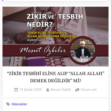
“ZİKİR TESBİHİ ELİNE ALIP “ALLAH ALLAH”
DEMEK DEĞİLDİR” Mİ?
Posted
By
“ZİKİR
13 Şubat 2025
Mesut Özbilir
Yorum yok
on
TESBİHİ
ELİNE
Makaleler
ALIP
“ALLAH