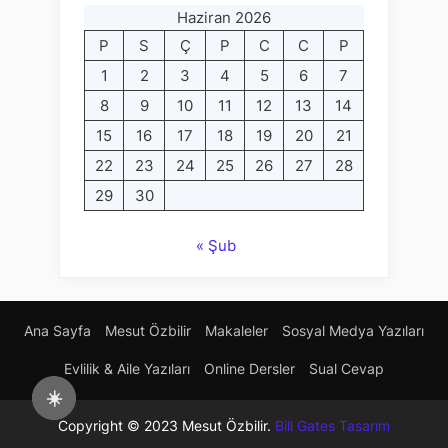
Haziran 2026
P
S
Ç
P
C
C
P
1
2
3
4
5
6
7
8
9
10
11
12
13
14
15
16
17
18
19
20
21
22
23
24
25
26
27
28
29
30
« Şub
Ana Sayfa
Mesut Özbilir
Makaleler
Sosyal Medya Yazıları
Evlilik & Aile Yazıları
Online Dersler
Sual Cevap
☀️
Copyright © 2023 Mesut Özbilir.
Bill Gates Tasarım