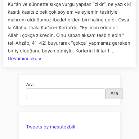
Kur’ân ve sünnette sıkça vurgu yapılan “zikir”, ne yazık ki
ALLAH”
kasıtlı kasıtsız pek çok söylem ve eylemin tesiriyle
DEMEK
DEĞİLDİR
mahrum olduğumuz ibadetlerden biri haline geldi. Oysa
Mİ?
ki Allahu Teala Kur’an-ı Kerim’de: “Ey iman edenler!
Allah’ı çokça zikredin. O’nu sabah akşam tesbih edin.”
(el-Ahzâb, 41-42) buyurarak “çokça” yapmamız gereken
bir iş olduğunu beyan etmiştir. Körlerin fili tarif …
““ZİKİR
Devamını oku
»
TESBİHİ
ELİNE
ALIP
Ara
“ALLAH
Ara
ALLAH”
DEMEK
DEĞİLDİR”
Mİ?”
Tweets by mesutozbilir