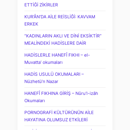
ETTİĞİ ZİKİRLER
KUR’ÂN’DA AİLE REİSLİĞİ: KAVVAM
ERKEK
“KADINLARIN AKLI VE DİNİ EKSİKTİR”
MEALİNDEKİ HADİSLERE DAİR
HADİSLERLE HANEFÎ FIKHI – el-
Muvatta’ okumaları
HADİS USULÜ OKUMALARI –
Nüzhetü’n Nazar
HANEFÎ FIKHINA GİRİŞ – Nûru’l-izâh
Okumaları
PORNOGRAFİ KÜLTÜRÜNÜN AİLE
HAYATINA OLUMSUZ ETKİLERİ