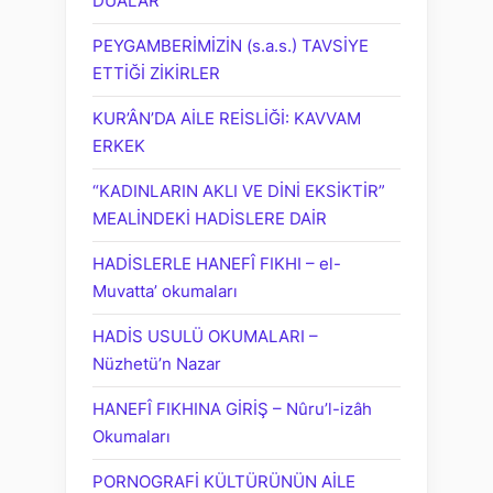
DUALAR
PEYGAMBERİMİZİN (s.a.s.) TAVSİYE
ETTİĞİ ZİKİRLER
KUR’ÂN’DA AİLE REİSLİĞİ: KAVVAM
ERKEK
“KADINLARIN AKLI VE DİNİ EKSİKTİR”
MEALİNDEKİ HADİSLERE DAİR
HADİSLERLE HANEFÎ FIKHI – el-
Muvatta’ okumaları
HADİS USULÜ OKUMALARI –
Nüzhetü’n Nazar
HANEFÎ FIKHINA GİRİŞ – Nûru’l-izâh
Okumaları
PORNOGRAFİ KÜLTÜRÜNÜN AİLE