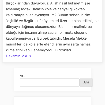
Birçoklarından duyuyoruz: Allah nasıl hükmetmişse
İLK
amenna; ancak İslam’ın köle ve cariyeliği kökten
ETAPTA
KALDIRMA
kaldırmayışını anlayamıyorum? Bunun sebebi bizim
“eşitlik! ve özgürlük!” söylemleri üzerine bina edilmiş bir
dünyaya doğmuş oluşumuzdur. Bizim normalimiz bu
olduğu için insanın alınıp satılan bir meta oluşunu
kabullenemiyoruz. Bu pek tabiidir. Mesela Mekke
müşrikleri de kölelerle efendilerin aynı safta namaz
kılmalarını kabullenemiyordu. Birçokları …
“İSLÂM,
Devamını oku
»
KÖLE
VE
CARİYELİĞİ
Ara
NEDEN
Ara
İLK
ETAPTA
KALDIRMAMIŞTIR?”