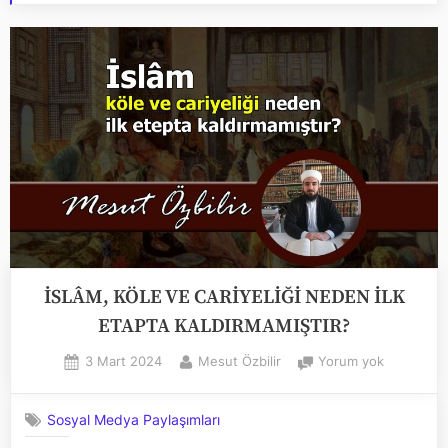
İSLÂM, KÖLE VE CARİYELİĞİ NEDEN İLK
ETAPTA KALDIRMAMIŞTIR?
Posted
By
İSLÂM,
3 Mart 2024
Mesut Özbilir
Yorum yok
on
KÖLE
VE
Sosyal Medya Paylaşımları
CARİYELİĞ
NEDEN