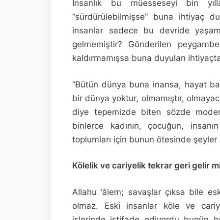
İnsanlık bu müesseseyi bin yıl
“sürdürülebilmişse” buna ihtiyaç du
insanlar sadece bu devride yaşamı
gelmemiştir? Gönderilen peygambe
kaldırmamışsa buna duyulan ihtiyaçta
“Bütün dünya buna inansa, hayat bay
bir dünya yoktur, olmamıştır, olmayaca
diye tepemizde biten sözde mode
binlerce kadının, çocuğun, insanın
toplumları için bunun ötesinde şeyler
Kölelik ve cariyelik tekrar geri gelir m
Allahu ‘âlem; savaşlar çıksa bile esk
olmaz. Eski insanlar köle ve cariy
işlerinde istifade ediyordu bugün