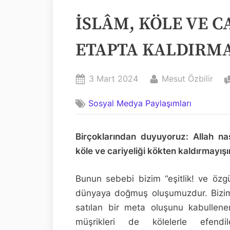
İSLÂM, KÖLE VE C
ETAPTA KALDIRM
Posted
By
3 Mart 2024
Mesut Özbilir
on
Sosyal Medya Paylaşımları
Birçoklarından duyuyoruz: Allah n
köle ve cariyeliği kökten kaldırmayı
Bunun sebebi bizim “eşitlik! ve özgü
dünyaya doğmuş oluşumuzdur. Bizim 
satılan bir meta oluşunu kabullen
müşrikleri de kölelerle efendi