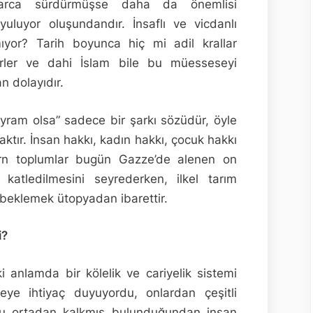
larca sürdürmüşse daha da önemlisi
yuluyor oluşundandır. İnsaflı ve vicdanlı
yor? Tarih boyunca hiç mi adil krallar
rler ve dahi İslam bile bu müesseseyi
n dolayıdır.
ram olsa” sadece bir şarkı sözüdür, öyle
ktır. İnsan hakkı, kadın hakkı, çocuk hakkı
rn toplumlar bugün Gazze’de alenen on
 katledilmesini seyrederken, ilkel tarım
 beklemek ütopyadan ibarettir.
i?
i anlamda bir kölelik ve cariyelik sistemi
eye ihtiyaç duyuyordu, onlardan çeşitli
 bu ortadan kalkmış bulunduğundan insan