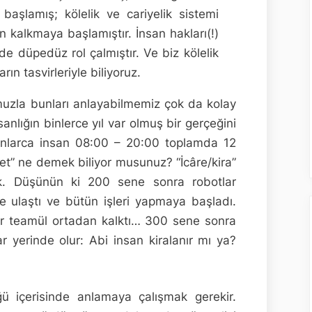
başlamış; kölelik ve cariyelik sistemi
an kalkmaya başlamıştır. İnsan hakları(!)
ilde düpedüz rol çalmıştır. Ve biz kölelik
rın tasvirleriyle biliyoruz.
uzla bunları anlayabilmemiz çok da kolay
nlığın binlerce yıl var olmuş bir gerçeğini
nlarca insan 08:00 – 20:00 toplamda 12
Ücret” ne demek biliyor musunuz? “İcâre/kira”
ek. Düşünün ki 200 sene sonra robotlar
e ulaştı ve bütün işleri yapmaya başladı.
i bir teamül ortadan kalktı… 300 sene sonra
r yerinde olur: Abi insan kiralanır mı ya?
ü içerisinde anlamaya çalışmak gerekir.