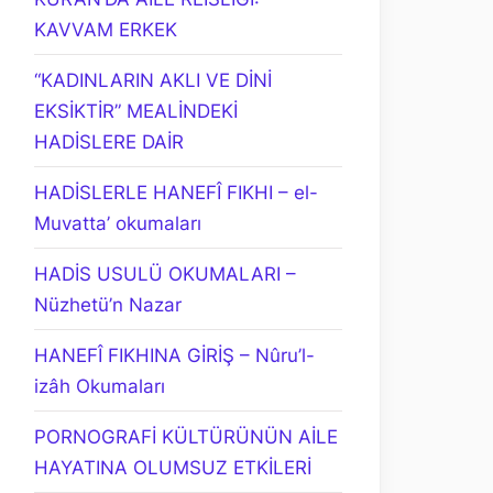
KAVVAM ERKEK
“KADINLARIN AKLI VE DİNİ
EKSİKTİR” MEALİNDEKİ
HADİSLERE DAİR
HADİSLERLE HANEFÎ FIKHI – el-
Muvatta’ okumaları
HADİS USULÜ OKUMALARI –
Nüzhetü’n Nazar
HANEFÎ FIKHINA GİRİŞ – Nûru’l-
izâh Okumaları
PORNOGRAFİ KÜLTÜRÜNÜN AİLE
HAYATINA OLUMSUZ ETKİLERİ