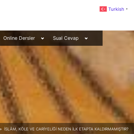
Turkish
▼
Toggle
Toggle
Online Dersler
Sual Cevap
sub-
sub-
menu
menu
İSLÂM, KÖLE VE CARİYELİĞİ NEDEN İLK ETAPTA KALDIRMAMIŞTIR?