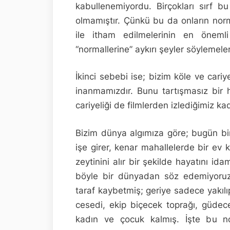
kabullenemiyordu. Birçokları sırf 
olmamıştır. Çünkü bu da onların norma
ile itham edilmelerinin en önemli
“normallerine” aykırı şeyler söylemeler
İkinci sebebi ise; bizim köle ve cariy
inanmamızdır. Bunu tartışmasız bir 
cariyeliği de filmlerden izlediğimiz ka
Bizim dünya algımıza göre; bugün bir 
işe girer, kenar mahallelerde bir ev k
zeytinini alır bir şekilde hayatını id
böyle bir dünyadan söz edemiyoruz
taraf kaybetmiş; geriye sadece yakılıp
cesedi, ekip biçecek toprağı, güdec
kadın ve çocuk kalmış. İşte bu no