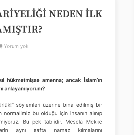
ARİYELİĞİ NEDEN İLK
AMIŞTIR?
İSLÂM,
Yorum yok
KÖLE
VE
CARİYELİĞİ
NEDEN
asıl hükmetmişse amenna; ancak İslam’ın
İLK
şını anlayamıyorum?
ETAPTA
KALDIRMAMIŞTIR?
rlük!” söylemleri üzerine bina edilmiş bir
normalimiz bu olduğu için insanın alınıp
emiyoruz. Bu pek tabiidir. Mesela Mekke
lerin aynı safta namaz kılmalarını