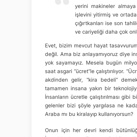
yerini makineler almaya 
işlevini yitirmiş ve ortad
çığırtkanları ise son tahl
ve cariyeliği daha çok onla
Evet, bizim mevcut hayat tasavvurum
değil. Ama biz anlayamıyoruz diye insa
yok sayamayız. Mesela bugün milyo
saat asgari “ücret”le çalıştırılıyor. “
akdinden gelir, “kira bedeli” dem
tamamen insana yakın bir teknolojiy
İnsanların ücretle çalıştırılması gib
gelenler bizi şöyle yargılasa ne kada
Araba mı bu kiralayıp kullanıyorsun?
Onun için her devri kendi bütünlüğ