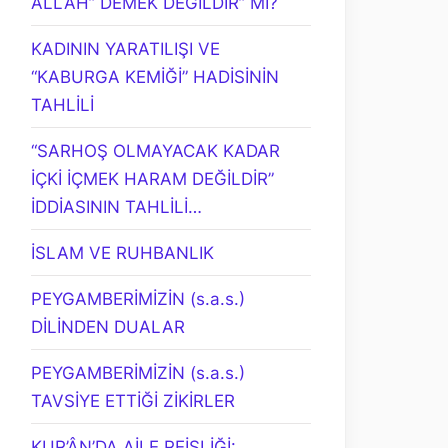
ALLAH” DEMEK DEĞİLDİR” Mİ?
KADININ YARATILIŞI VE
“KABURGA KEMİĞİ” HADİSİNİN
TAHLİLİ
“SARHOŞ OLMAYACAK KADAR
İÇKİ İÇMEK HARAM DEĞİLDİR”
İDDİASININ TAHLİLİ…
İSLAM VE RUHBANLIK
PEYGAMBERİMİZİN (s.a.s.)
DİLİNDEN DUALAR
PEYGAMBERİMİZİN (s.a.s.)
TAVSİYE ETTİĞİ ZİKİRLER
KUR’ÂN’DA AİLE REİSLİĞİ: