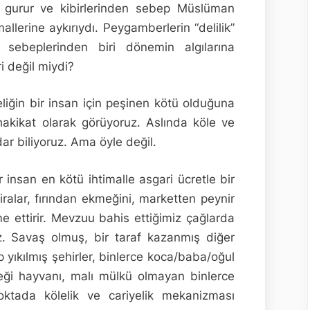
bu gurur ve kibirlerinden sebep Müslüman
llerine aykırıydı. Peygamberlerin “delilik”
 sebeplerinden biri dönemin algılarına
i değil miydi?
eliğin bir insan için peşinen kötü olduğuna
hakikat olarak görüyoruz. Aslında köle ve
dar biliyoruz. Ama öyle değil.
insan en kötü ihtimalle asgari ücretle bir
iralar, fırından ekmeğini, marketten peynir
ame ettirir. Mevzuu bahis ettiğimiz çağlarda
. Savaş olmuş, bir taraf kazanmış diğer
 yıkılmış şehirler, binlerce koca/baba/oğul
eği hayvanı, malı mülkü olmayan binlerce
ktada kölelik ve cariyelik mekanizması