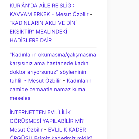
KUR'ÂN'DA AİLE REİSLİĞİ:
KAVVAM ERKEK - Mesut Özbilir
-
“KADINLARIN AKLI VE DİNİ
EKSİKTİR” MEALİNDEKİ
HADİSLERE DAİR
"Kadınların okumasına/çalışmasına
karşısınız ama hastanede kadın
doktor arıyorsunuz" söyleminin
tahlili - Mesut Özbilir
-
Kadınların
camide cemaatle namaz kılma
meselesi
İNTERNETTEN EVLİLİLİK
GÖRÜŞMESİ YAPILABİLİR Mİ? -
Mesut Özbilir
-
EVLİLİK KADER
ÖRGÜSÜ Eşimiz kaderimiz midir?