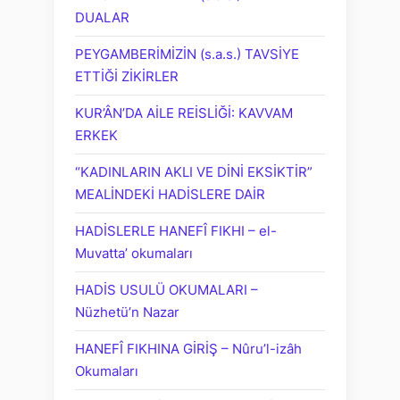
DUALAR
PEYGAMBERİMİZİN (s.a.s.) TAVSİYE
ETTİĞİ ZİKİRLER
KUR’ÂN’DA AİLE REİSLİĞİ: KAVVAM
ERKEK
“KADINLARIN AKLI VE DİNİ EKSİKTİR”
MEALİNDEKİ HADİSLERE DAİR
HADİSLERLE HANEFÎ FIKHI – el-
Muvatta’ okumaları
HADİS USULÜ OKUMALARI –
Nüzhetü’n Nazar
HANEFÎ FIKHINA GİRİŞ – Nûru’l-izâh
Okumaları