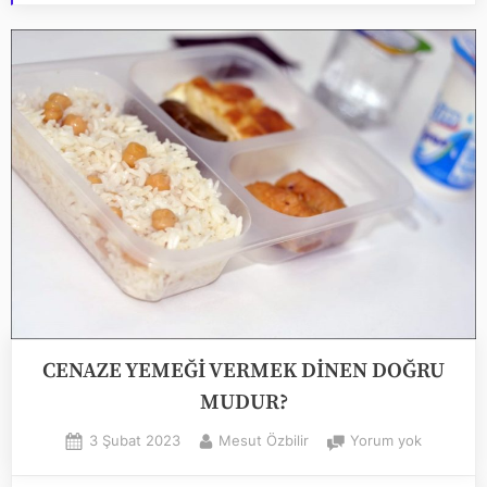
CENAZE YEMEĞİ VERMEK DİNEN DOĞRU
MUDUR?
Posted
By
CENAZE
3 Şubat 2023
Mesut Özbilir
Yorum yok
on
YEMEĞİ
VERMEK