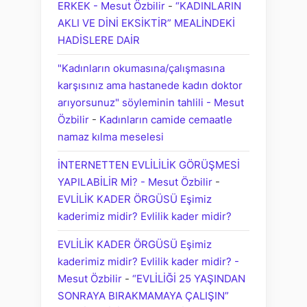
ERKEK - Mesut Özbilir
-
“KADINLARIN
AKLI VE DİNİ EKSİKTİR” MEALİNDEKİ
HADİSLERE DAİR
"Kadınların okumasına/çalışmasına
karşısınız ama hastanede kadın doktor
arıyorsunuz" söyleminin tahlili - Mesut
Özbilir
-
Kadınların camide cemaatle
namaz kılma meselesi
İNTERNETTEN EVLİLİLİK GÖRÜŞMESİ
YAPILABİLİR Mİ? - Mesut Özbilir
-
EVLİLİK KADER ÖRGÜSÜ Eşimiz
kaderimiz midir? Evlilik kader midir?
EVLİLİK KADER ÖRGÜSÜ Eşimiz
kaderimiz midir? Evlilik kader midir? -
Mesut Özbilir
-
“EVLİLİĞİ 25 YAŞINDAN
SONRAYA BIRAKMAMAYA ÇALIŞIN”