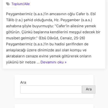
Toplum/Aile
DİNEN
DOĞRU
Peygamberimiz (s.a.s.)’in amcasının oğlu Cafer b. Ebî
MUDUR?
Tâlib (r.a.) şehid olduğunda, Hz. Peygamber (s.a.s.)
ashabına şöyle buyurmuştu: “Cafer’in ailesine yemek
götürün. Çünkü başlarına kendilerini meşgul edecek bir
musibet gelmiştir.” (Ebû Dâvûd, Cenaiz, 25-26)
Peygamberimiz (s.a.s.)’in bu hadisi şerifinden de
anlaşılacağı üzere dinimizde asıl olan komşu ve
akrabaların cenaze evine yemek götürerek onların
“CENAZE
yükünü bir nebze …
Devamını oku
»
YEMEĞİ
VERMEK
DİNEN
Ara
DOĞRU
Ara
MUDUR?”