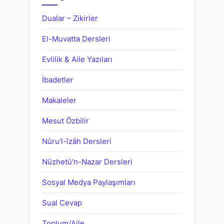
Dualar – Zikirler
El-Muvatta Dersleri
Evlilik & Aile Yazıları
İbadetler
Makaleler
Mesut Özbilir
Nûru'l-îzâh Dersleri
Nüzhetü'n-Nazar Dersleri
Sosyal Medya Paylaşımları
Sual Cevap
Toplum/Aile