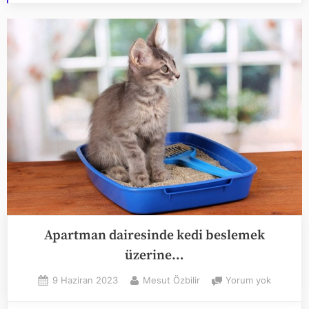
Apartman dairesinde kedi beslemek
üzerine…
Posted
By
Apartma
9 Haziran 2023
Mesut Özbilir
Yorum yok
on
dairesin
kedi