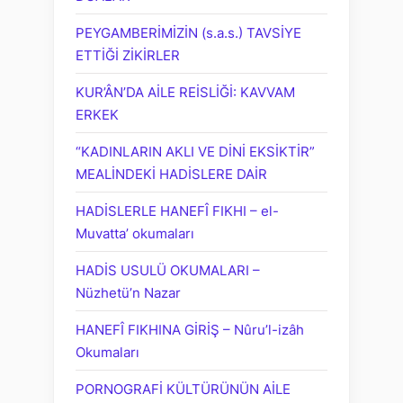
PEYGAMBERİMİZİN (s.a.s.) TAVSİYE
ETTİĞİ ZİKİRLER
KUR’ÂN’DA AİLE REİSLİĞİ: KAVVAM
ERKEK
“KADINLARIN AKLI VE DİNİ EKSİKTİR”
MEALİNDEKİ HADİSLERE DAİR
HADİSLERLE HANEFÎ FIKHI – el-
Muvatta’ okumaları
HADİS USULÜ OKUMALARI –
Nüzhetü’n Nazar
HANEFÎ FIKHINA GİRİŞ – Nûru’l-izâh
Okumaları
PORNOGRAFİ KÜLTÜRÜNÜN AİLE