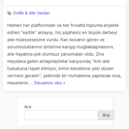
on
ev
işi
Evlilik & Aile Yazıları
yapmak
zorunda
Hemen her platformdan ve her fırsatta topluma enjekte
değildir”
edilen “eşitlik” anlayışı, hiç şüphesiz en büyük darbeyi
söyleminin
tahlili
aile müessesesine vurdu. Karı kocanın görev ve
ve
sorumluluklarının birbirine karışıp muğlaklaşmasının,
cinsiyet
aile hayatına çok olumsuz yansımaları oldu. Zira
rolleri
meydana gelen anlaşmazlıklar karşısında; “kim aile
üzerine
hukukuna riayet etmiyor, kimin kendisine çeki düzen
bir
mülahaza
vermesi gerekir”, şeklinde bir muhakeme yapılacak olsa,
için
““Kadınlar
meselenin …
Devamını oku
»
ev
işi
yapmak
Ara
zorunda
Ara
değildir”
söyleminin