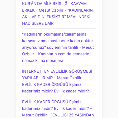
KUR'ÂN'DA AİLE REİSLİĞİ: KAVVAM
ERKEK - Mesut Özbilir
-
“KADINLARIN
AKLI VE DİNİ EKSİKTİR” MEALİNDEKİ
HADİSLERE DAİR
"Kadınların okumasına/çalışmasına
karşısınız ama hastanede kadın doktor
arıyorsunuz" söyleminin tahlili - Mesut
Özbilir
-
Kadınların camide cemaatle
namaz kılma meselesi
İNTERNETTEN EVLİLİLİK GÖRÜŞMESİ
YAPILABİLİR Mİ? - Mesut Özbilir
-
EVLİLİK KADER ÖRGÜSÜ Eşimiz
kaderimiz midir? Evlilik kader midir?
EVLİLİK KADER ÖRGÜSÜ Eşimiz
kaderimiz midir? Evlilik kader midir? -
Mesut Özbilir
-
“EVLİLİĞİ 25 YAŞINDAN