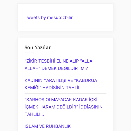
tahlili
ve
Tweets by mesutozbilir
cinsiyet
rolleri
üzerine
bir
Son Yazılar
mülahaza”
“ZİKİR TESBİHİ ELİNE ALIP “ALLAH
ALLAH” DEMEK DEĞİLDİR” Mİ?
KADININ YARATILIŞI VE “KABURGA
KEMİĞİ” HADİSİNİN TAHLİLİ
“SARHOŞ OLMAYACAK KADAR İÇKİ
İÇMEK HARAM DEĞİLDİR” İDDİASININ
TAHLİLİ…
İSLAM VE RUHBANLIK