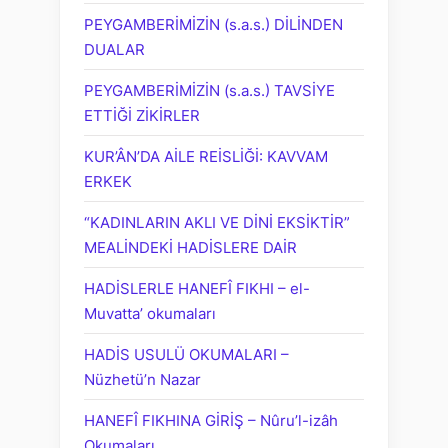
PEYGAMBERİMİZİN (s.a.s.) DİLİNDEN
DUALAR
PEYGAMBERİMİZİN (s.a.s.) TAVSİYE
ETTİĞİ ZİKİRLER
KUR’ÂN’DA AİLE REİSLİĞİ: KAVVAM
ERKEK
“KADINLARIN AKLI VE DİNİ EKSİKTİR”
MEALİNDEKİ HADİSLERE DAİR
HADİSLERLE HANEFÎ FIKHI – el-
Muvatta’ okumaları
HADİS USULÜ OKUMALARI –
Nüzhetü’n Nazar
HANEFÎ FIKHINA GİRİŞ – Nûru’l-izâh
Okumaları