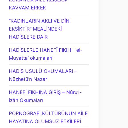
KAVVAM ERKEK
“KADINLARIN AKLI VE DİNİ
EKSİKTİR” MEALİNDEKİ
HADİSLERE DAİR
HADİSLERLE HANEFÎ FIKHI – el-
Muvatta’ okumaları
HADİS USULÜ OKUMALARI –
Nüzhetü’n Nazar
HANEFÎ FIKHINA GİRİŞ – Nûru’l-
izâh Okumaları
PORNOGRAFİ KÜLTÜRÜNÜN AİLE
HAYATINA OLUMSUZ ETKİLERİ