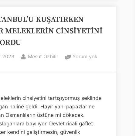
Okumaları
STANBUL’U KUŞATIRKEN
R MELEKLERİN CİNSİYETİNİ
YORDU
By
FATİH
t 2023
Mesut Özbilir
Yorum yok
İSTANBUL’U
KUŞATIRKEN
PAPAZLAR
MELEKLERİN
CİNSİYETİNİ
eleklerin cinsiyetini tartışıyormuş şeklinde
TARTIŞIYORDU
an haline geldi. Hayır yani papazlar ne
dan Osmanlıların üstüne mi dökecek.
oganlara bayılıyor. Devlet ricali gaflet
ker kendini geliştirmesin, güvenlik