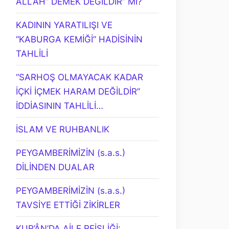
ALLAH” DEMEK DEĞİLDİR” Mİ?
KADININ YARATILIŞI VE
“KABURGA KEMİĞİ” HADİSİNİN
TAHLİLİ
“SARHOŞ OLMAYACAK KADAR
İÇKİ İÇMEK HARAM DEĞİLDİR”
İDDİASININ TAHLİLİ…
İSLAM VE RUHBANLIK
PEYGAMBERİMİZİN (s.a.s.)
DİLİNDEN DUALAR
PEYGAMBERİMİZİN (s.a.s.)
TAVSİYE ETTİĞİ ZİKİRLER
KUR’ÂN’DA AİLE REİSLİĞİ: