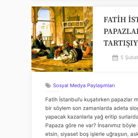
FATİH İ
PAPAZLA
TARTIŞI
Posted
5 Şuba
on
Sosyal Medya Paylaşımları
Fatih İstanbul’u kuşatırken papazlar m
bir söylem son zamanlarda adeta slog
yapacak kazanlarla yağ eritip surlar
Papaza göre ne var? İnsanımız böyle sl
etsin, siyaset boş işlerle uğraşsın, as