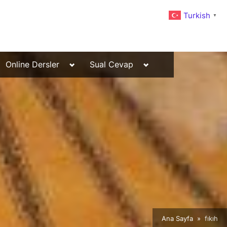
Turkish
▼
Toggle
Toggle
Online Dersler
Sual Cevap
sub-
sub-
menu
menu
Ana Sayfa
fıkıh