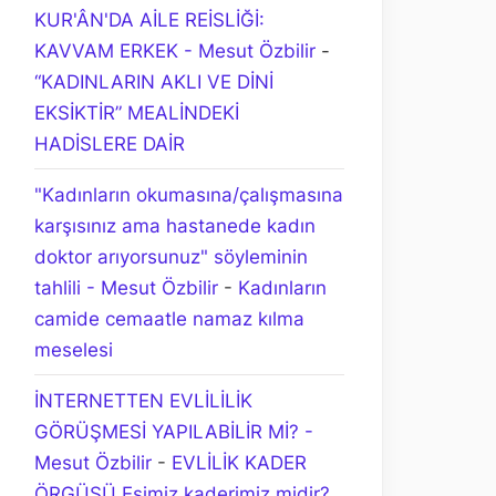
KUR'ÂN'DA AİLE REİSLİĞİ:
KAVVAM ERKEK - Mesut Özbilir
-
“KADINLARIN AKLI VE DİNİ
EKSİKTİR” MEALİNDEKİ
HADİSLERE DAİR
"Kadınların okumasına/çalışmasına
karşısınız ama hastanede kadın
doktor arıyorsunuz" söyleminin
tahlili - Mesut Özbilir
-
Kadınların
camide cemaatle namaz kılma
meselesi
İNTERNETTEN EVLİLİLİK
GÖRÜŞMESİ YAPILABİLİR Mİ? -
Mesut Özbilir
-
EVLİLİK KADER
ÖRGÜSÜ Eşimiz kaderimiz midir?