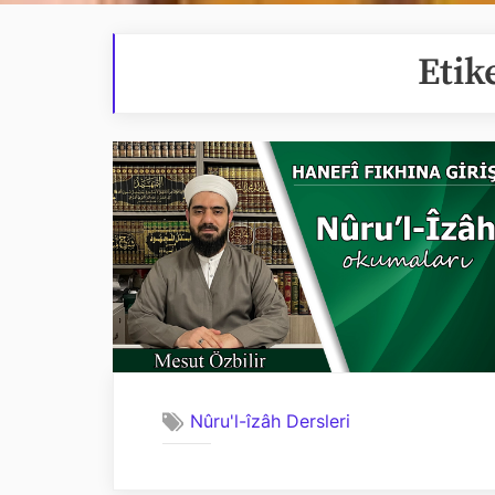
Etik
Nûru'l-îzâh Dersleri