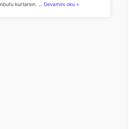
“FATİH
anbul’u kurtarsın. …
Devamını oku
»
İSTANBUL’U
KUŞATIRKEN
PAPAZLAR
MELEKLERİN
CİNSİYETİNİ
TARTIŞIYORDU”