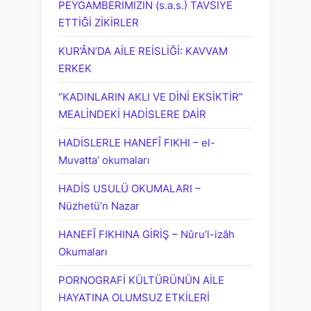
PEYGAMBERİMİZİN (s.a.s.) TAVSİYE
ETTİĞİ ZİKİRLER
KUR’ÂN’DA AİLE REİSLİĞİ: KAVVAM
ERKEK
“KADINLARIN AKLI VE DİNİ EKSİKTİR”
MEALİNDEKİ HADİSLERE DAİR
HADİSLERLE HANEFÎ FIKHI – el-
Muvatta’ okumaları
HADİS USULÜ OKUMALARI –
Nüzhetü’n Nazar
HANEFÎ FIKHINA GİRİŞ – Nûru’l-izâh
Okumaları
PORNOGRAFİ KÜLTÜRÜNÜN AİLE
HAYATINA OLUMSUZ ETKİLERİ