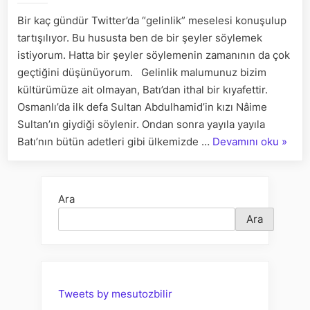
mülahaz
Bir kaç gündür Twitter’da “gelinlik” meselesi konuşulup
tartışılıyor. Bu hususta ben de bir şeyler söylemek
istiyorum. Hatta bir şeyler söylemenin zamanının da çok
geçtiğini düşünüyorum. Gelinlik malumunuz bizim
kültürümüze ait olmayan, Batı’dan ithal bir kıyafettir.
Osmanlı’da ilk defa Sultan Abdulhamid’in kızı Nâime
Sultan’ın giydiği söylenir. Ondan sonra yayıla yayıla
“Gelinl
Batı’nın bütün adetleri gibi ülkemizde …
Devamını oku
»
giyme
üzeri
bir
Ara
mülah
Ara
Tweets by mesutozbilir