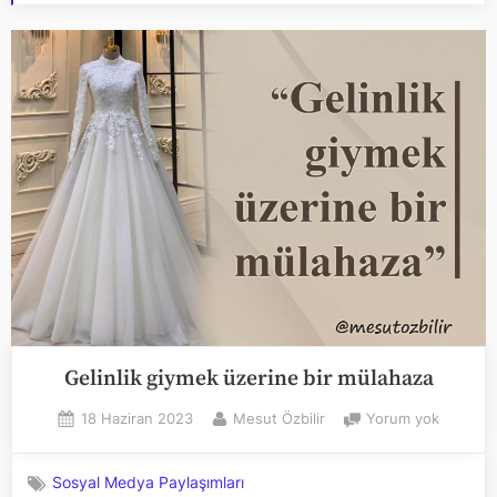
Gelinlik giymek üzerine bir mülahaza
Posted
By
Gelinlik
18 Haziran 2023
Mesut Özbilir
Yorum yok
on
giymek
üzerine
Sosyal Medya Paylaşımları
bir