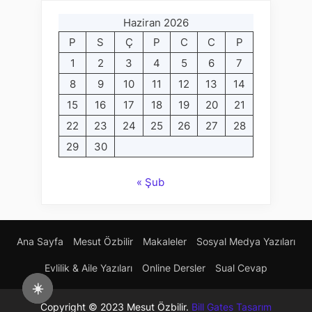
Haziran 2026
P
S
Ç
P
C
C
P
1
2
3
4
5
6
7
8
9
10
11
12
13
14
15
16
17
18
19
20
21
22
23
24
25
26
27
28
29
30
« Şub
Ana Sayfa
Mesut Özbilir
Makaleler
Sosyal Medya Yazıları
Evlilik & Aile Yazıları
Online Dersler
Sual Cevap
☀️
Copyright © 2023 Mesut Özbilir.
Bill Gates Tasarım