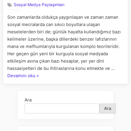
Sosyal Medya Paylaşımları
kurgular
ve
Son zamanlarda oldukça yaygınlaşan ve zaman zaman
kaygılar
sosyal mecralarda can sıkıcı boyutlara ulaşan
meselelerden biri de; günlük hayatta kullandığımız bazı
kelimeler üzerine, başka dillerdeki benzer lafızlarının
mana ve mefhumlarıyla kurgulanan komplo teorileridir.
Her geçen gün yeni bir kurguyla sosyal medyada
etkileşim avına çıkan bazı hesaplar, yer yer dini
hassasiyetleri de bu ihtiraslarına konu etmekte ve …
“Kelimeler
Devamını oku
»
etrafında
dolaşan
kurgular
Ara
ve
Ara
kaygılar”