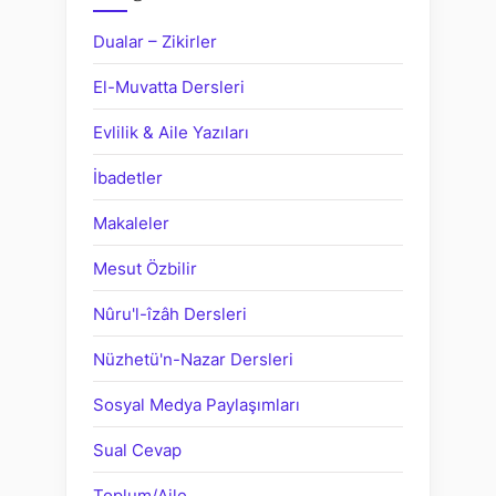
Dualar – Zikirler
El-Muvatta Dersleri
Evlilik & Aile Yazıları
İbadetler
Makaleler
Mesut Özbilir
Nûru'l-îzâh Dersleri
Nüzhetü'n-Nazar Dersleri
Sosyal Medya Paylaşımları
Sual Cevap
Toplum/Aile