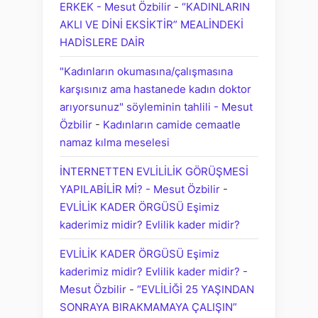
ERKEK - Mesut Özbilir
-
“KADINLARIN
AKLI VE DİNİ EKSİKTİR” MEALİNDEKİ
HADİSLERE DAİR
"Kadınların okumasına/çalışmasına
karşısınız ama hastanede kadın doktor
arıyorsunuz" söyleminin tahlili - Mesut
Özbilir
-
Kadınların camide cemaatle
namaz kılma meselesi
İNTERNETTEN EVLİLİLİK GÖRÜŞMESİ
YAPILABİLİR Mİ? - Mesut Özbilir
-
EVLİLİK KADER ÖRGÜSÜ Eşimiz
kaderimiz midir? Evlilik kader midir?
EVLİLİK KADER ÖRGÜSÜ Eşimiz
kaderimiz midir? Evlilik kader midir? -
Mesut Özbilir
-
“EVLİLİĞİ 25 YAŞINDAN
SONRAYA BIRAKMAMAYA ÇALIŞIN”