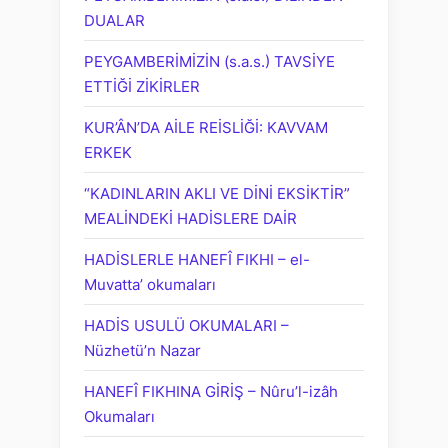
DUALAR
PEYGAMBERİMİZİN (s.a.s.) TAVSİYE
ETTİĞİ ZİKİRLER
KUR’ÂN’DA AİLE REİSLİĞİ: KAVVAM
ERKEK
“KADINLARIN AKLI VE DİNİ EKSİKTİR”
MEALİNDEKİ HADİSLERE DAİR
HADİSLERLE HANEFÎ FIKHI – el-
Muvatta’ okumaları
HADİS USULÜ OKUMALARI –
Nüzhetü’n Nazar
HANEFÎ FIKHINA GİRİŞ – Nûru’l-izâh
Okumaları