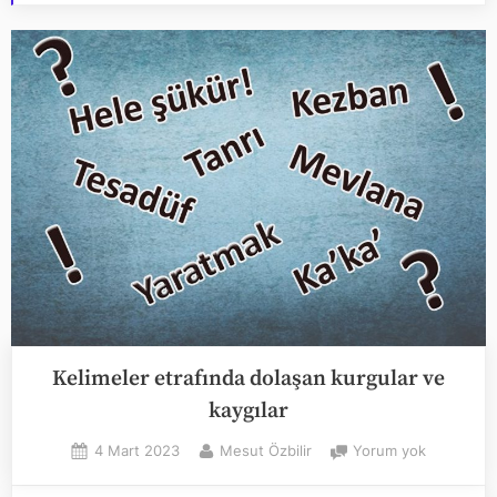
Kelimeler etrafında dolaşan kurgular ve
kaygılar
Posted
By
Kelimeler
4 Mart 2023
Mesut Özbilir
Yorum yok
on
etrafında
dolaşan