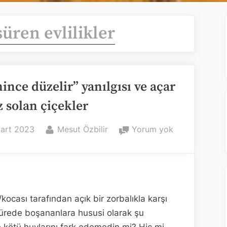
süren evlilikler
ince düzelir” yanılgısı ve açar
 solan çiçekler
ed
By
“Evlenince
art 2023
Mesut Özbilir
Yorum yok
düzelir”
yanılgısı
ve
açar
açmaz
ı/kocası tarafından açık bir zorbalıkla karşı
solan
 sürede boşananlara hususi olarak şu
çiçekler
 kötü huylarını fark edemedin mi? Hiç mi