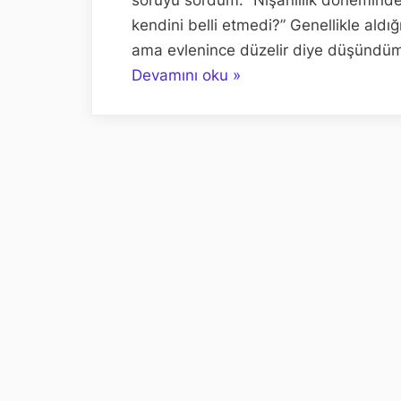
kendini belli etmedi?” Genellikle aldı
ama evlenince düzelir diye düşündüm
““Evlenince
Devamını oku
»
düzelir”
yanılgısı
ve
açar
açmaz
solan
çiçekler”