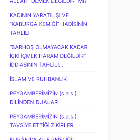
ALLAH” DEMEK DEĞİLDİR” Mİ?
KADININ YARATILIŞI VE
“KABURGA KEMİĞİ” HADİSİNİN
TAHLİLİ
“SARHOŞ OLMAYACAK KADAR
İÇKİ İÇMEK HARAM DEĞİLDİR”
İDDİASININ TAHLİLİ…
İSLAM VE RUHBANLIK
PEYGAMBERİMİZİN (s.a.s.)
DİLİNDEN DUALAR
PEYGAMBERİMİZİN (s.a.s.)
TAVSİYE ETTİĞİ ZİKİRLER
KUR’ÂN’DA AİLE REİSLİĞİ: