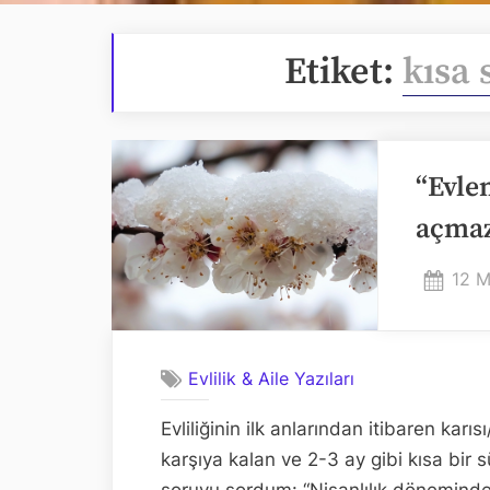
Etiket:
kısa 
“Evlen
açmaz
Post
12 M
on
Evlilik & Aile Yazıları
Evliliğinin ilk anlarından itibaren karıs
karşıya kalan ve 2-3 ay gibi kısa bir
soruyu sordum: “Nişanlılık döneminde