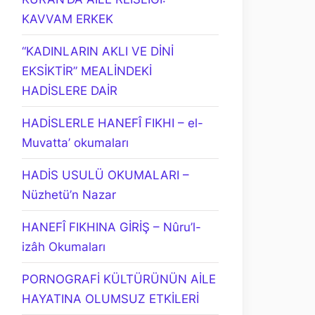
KAVVAM ERKEK
“KADINLARIN AKLI VE DİNİ
EKSİKTİR” MEALİNDEKİ
HADİSLERE DAİR
HADİSLERLE HANEFÎ FIKHI – el-
Muvatta’ okumaları
HADİS USULÜ OKUMALARI –
Nüzhetü’n Nazar
HANEFÎ FIKHINA GİRİŞ – Nûru’l-
izâh Okumaları
PORNOGRAFİ KÜLTÜRÜNÜN AİLE
HAYATINA OLUMSUZ ETKİLERİ