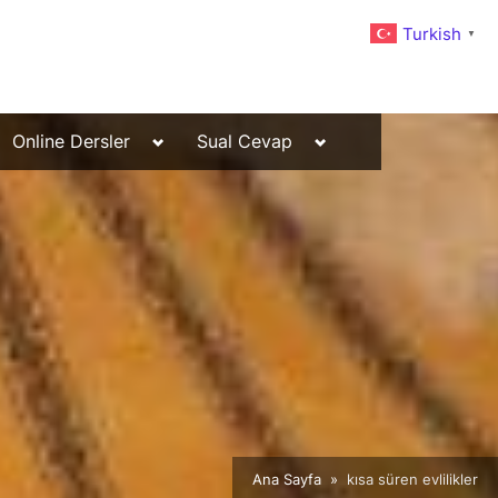
Turkish
▼
Toggle
Toggle
Online Dersler
Sual Cevap
sub-
sub-
menu
menu
Ana Sayfa
kısa süren evlilikler