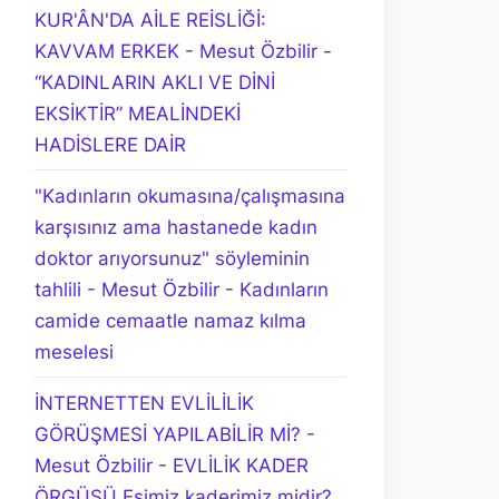
KUR'ÂN'DA AİLE REİSLİĞİ:
KAVVAM ERKEK - Mesut Özbilir
-
“KADINLARIN AKLI VE DİNİ
EKSİKTİR” MEALİNDEKİ
HADİSLERE DAİR
"Kadınların okumasına/çalışmasına
karşısınız ama hastanede kadın
doktor arıyorsunuz" söyleminin
tahlili - Mesut Özbilir
-
Kadınların
camide cemaatle namaz kılma
meselesi
İNTERNETTEN EVLİLİLİK
GÖRÜŞMESİ YAPILABİLİR Mİ? -
Mesut Özbilir
-
EVLİLİK KADER
ÖRGÜSÜ Eşimiz kaderimiz midir?