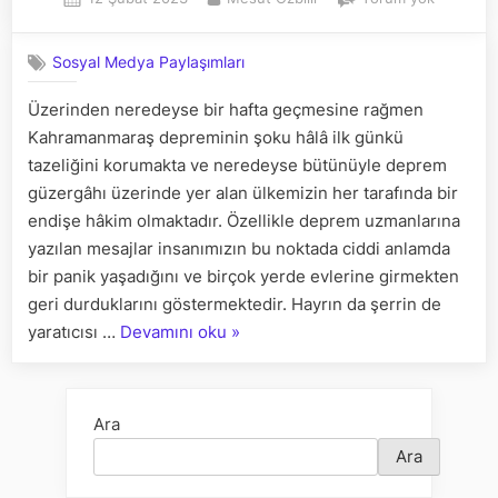
on
KORKUS
–
Sosyal Medya Paylaşımları
MADDEY
ODAKLAN
Üzerinden neredeyse bir hafta geçmesine rağmen
MANAYI
Kahramanmaraş depreminin şoku hâlâ ilk günkü
ISKALAM
tazeliğini korumakta ve neredeyse bütünüyle deprem
güzergâhı üzerinde yer alan ülkemizin her tarafında bir
endişe hâkim olmaktadır. Özellikle deprem uzmanlarına
yazılan mesajlar insanımızın bu noktada ciddi anlamda
bir panik yaşadığını ve birçok yerde evlerine girmekten
geri durduklarını göstermektedir. Hayrın da şerrin de
“DEPREM
yaratıcısı …
Devamını oku
»
KORKUSU
–
MADDEYE
Ara
ODAKLANIP
Ara
MANAYI
ISKALAMAK”