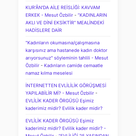
KUR'ÂN'DA AİLE REİSLİĞİ: KAVVAM
ERKEK - Mesut Özbilir
-
“KADINLARIN
AKLI VE DİNİ EKSİKTİR” MEALİNDEKİ
HADİSLERE DAİR
"Kadınların okumasına/çalışmasına
karşısınız ama hastanede kadın doktor
arıyorsunuz" söyleminin tahlili - Mesut
Özbilir
-
Kadınların camide cemaatle
namaz kılma meselesi
İNTERNETTEN EVLİLİLİK GÖRÜŞMESİ
YAPILABİLİR Mİ? - Mesut Özbilir
-
EVLİLİK KADER ÖRGÜSÜ Eşimiz
kaderimiz midir? Evlilik kader midir?
EVLİLİK KADER ÖRGÜSÜ Eşimiz
kaderimiz midir? Evlilik kader midir? -
Mesut Özbilir
-
“EVLİLİĞİ 25 YAŞINDAN