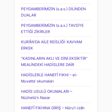
PEYGAMBERİMİZİN (s.a.s.) DİLİNDEN
DUALAR
PEYGAMBERİMİZİN (s.a.s.) TAVSİYE
ETTİĞİ ZİKİRLER
KUR’ÂN’DA AİLE REİSLİĞİ: KAVVAM
ERKEK
“KADINLARIN AKLI VE DİNİ EKSİKTİR”
MEALİNDEKİ HADİSLERE DAİR
HADİSLERLE HANEFÎ FIKHI – el-
Muvatta’ okumaları
HADİS USULÜ OKUMALARI –
Nüzhetü’n Nazar
HANEFÎ FIKHINA GİRİŞ – Nûru’l-izâh