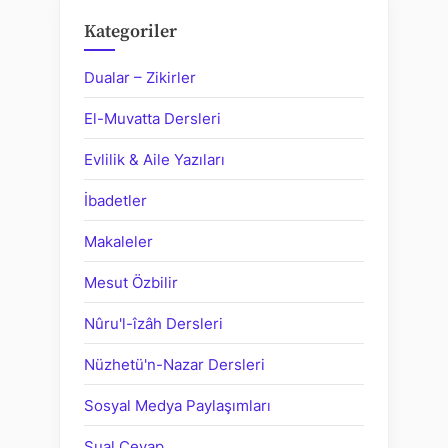
Kategoriler
Dualar – Zikirler
El-Muvatta Dersleri
Evlilik & Aile Yazıları
İbadetler
Makaleler
Mesut Özbilir
Nûru'l-îzâh Dersleri
Nüzhetü'n-Nazar Dersleri
Sosyal Medya Paylaşımları
Sual Cevap