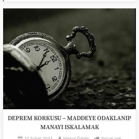
DEPREM KORKUSU – MADDEYE ODAKLANIP
MANAYI ISKALAMAK
Posted
By
DEPREM
12 Şubat 2023
Mesut Özbilir
Yorum yok