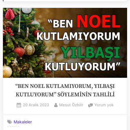
“BEN NOEL KUTLAMIYORUM, YILBAŞI
KUTLUYORUM” SÖYLEMİNİN TAHLİLİ
Posted
By
“BEN
20 Aralık 2023
Mesut Özbilir
Yorum yok
on
NOEL
KUTLAM
Makaleler
YILBAŞI
KUTLUY