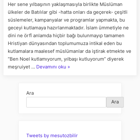
Her sene yılbaşının yaklaşmasıyla birlikte Müslüman
SÖYLEMİ
ülkeler de Batılılar gibi -hatta onları da geçerek- çeşitli
TAHLİLİ
süslemeler, kampanyalar ve programlar yapmakta, bu
geceyi kutlamaya hazırlanmaktadır. İslam ümmetiyle ne
dini ne örfî anlamda hiçbir bağı bulunmayıp tamamen
Hristiyan dünyasından toplumumuza intikal eden bu
kutlamalara maalesef müslümanlar da iştirak etmekte ve
“Ben Noel kutlamıyorum, yılbaşı kutluyorum” diyerek
““BEN
meşruiyet …
Devamını oku
»
NOEL
KUTLAMIYORUM,
YILBAŞI
Ara
KUTLUYORUM”
Ara
SÖYLEMİNİN
TAHLİLİ”
Tweets by mesutozbilir