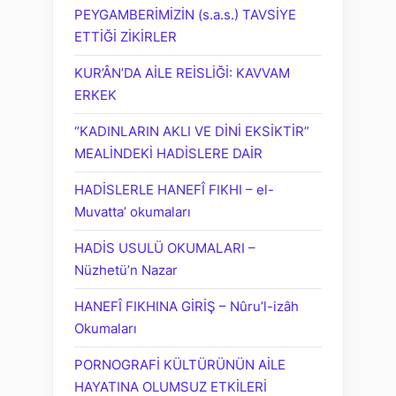
PEYGAMBERİMİZİN (s.a.s.) TAVSİYE
ETTİĞİ ZİKİRLER
KUR’ÂN’DA AİLE REİSLİĞİ: KAVVAM
ERKEK
“KADINLARIN AKLI VE DİNİ EKSİKTİR”
MEALİNDEKİ HADİSLERE DAİR
HADİSLERLE HANEFÎ FIKHI – el-
Muvatta’ okumaları
HADİS USULÜ OKUMALARI –
Nüzhetü’n Nazar
HANEFÎ FIKHINA GİRİŞ – Nûru’l-izâh
Okumaları
PORNOGRAFİ KÜLTÜRÜNÜN AİLE
HAYATINA OLUMSUZ ETKİLERİ