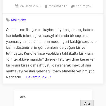
Posted
By
“MÜSLÜM
24 Ocak 2023
mesutozbilir
Yorum yok
on
MEHDİ-
MESİH
Makaleler
BEKLEDİĞ
İÇİN
Osmanlı’nın ihtişamını kaybetmeye başlaması, batının
GERİ
ise teknik teknoloji ve sanayi alanında bir sıçrama
KALDI”
SÖYLEMİ
yapmasıyla müslümanların neden geri kaldığı sorusu bir
TAHLİLİ
kısım düşünürlerin gündemlerinde yoğun bir yer
tutmuştur. Kendilerince yaptıkları tahkikatta bir kısmı
“din terakkiye manidir” diyerek faturayı dine keserken,
bir kısmı biraz daha ihtiyatlı davranarak mevcut dini
muhtevayı ve ilmi geleneği itham etmekle yetinmiştir.
““MÜSLÜMANLAR
Neticede …
Devamını oku
»
MEHDİ-
MESİH
BEKLEDİĞİ
Ara
İÇİN
Ara