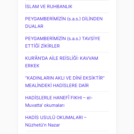
İSLAM VE RUHBANLIK
PEYGAMBERİMİZİN (s.a.s.) DİLİNDEN
DUALAR
PEYGAMBERİMİZİN (s.a.s.) TAVSİYE
ETTİĞİ ZİKİRLER
KUR’ÂN’DA AİLE REİSLİĞİ: KAVVAM
ERKEK
“KADINLARIN AKLI VE DİNİ EKSİKTİR”
MEALİNDEKİ HADİSLERE DAİR
HADİSLERLE HANEFÎ FIKHI – el-
Muvatta’ okumaları
HADİS USULÜ OKUMALARI –
Nüzhetü’n Nazar