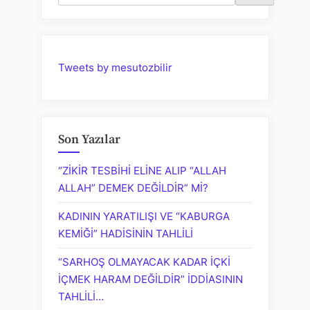
GERİ
KALDI”
SÖYLEMİNİN
TAHLİLİ”
Tweets by mesutozbilir
Son Yazılar
“ZİKİR TESBİHİ ELİNE ALIP “ALLAH
ALLAH” DEMEK DEĞİLDİR” Mİ?
KADININ YARATILIŞI VE “KABURGA
KEMİĞİ” HADİSİNİN TAHLİLİ
“SARHOŞ OLMAYACAK KADAR İÇKİ
İÇMEK HARAM DEĞİLDİR” İDDİASININ
TAHLİLİ…