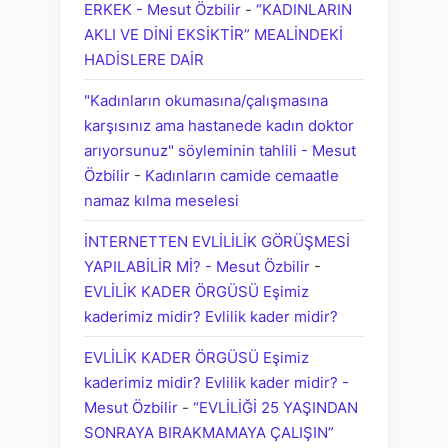
ERKEK - Mesut Özbilir
-
“KADINLARIN
AKLI VE DİNİ EKSİKTİR” MEALİNDEKİ
HADİSLERE DAİR
"Kadınların okumasına/çalışmasına
karşısınız ama hastanede kadın doktor
arıyorsunuz" söyleminin tahlili - Mesut
Özbilir
-
Kadınların camide cemaatle
namaz kılma meselesi
İNTERNETTEN EVLİLİLİK GÖRÜŞMESİ
YAPILABİLİR Mİ? - Mesut Özbilir
-
EVLİLİK KADER ÖRGÜSÜ Eşimiz
kaderimiz midir? Evlilik kader midir?
EVLİLİK KADER ÖRGÜSÜ Eşimiz
kaderimiz midir? Evlilik kader midir? -
Mesut Özbilir
-
“EVLİLİĞİ 25 YAŞINDAN
SONRAYA BIRAKMAMAYA ÇALIŞIN”