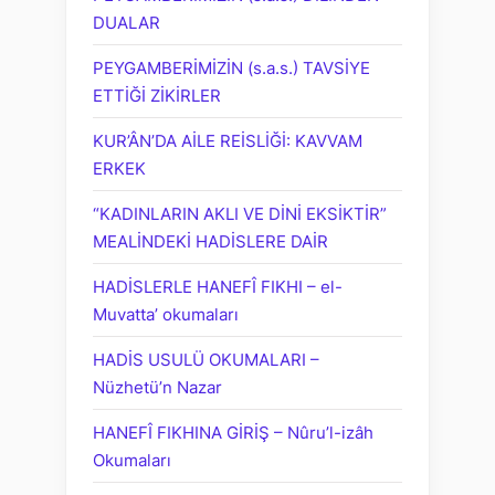
DUALAR
PEYGAMBERİMİZİN (s.a.s.) TAVSİYE
ETTİĞİ ZİKİRLER
KUR’ÂN’DA AİLE REİSLİĞİ: KAVVAM
ERKEK
“KADINLARIN AKLI VE DİNİ EKSİKTİR”
MEALİNDEKİ HADİSLERE DAİR
HADİSLERLE HANEFÎ FIKHI – el-
Muvatta’ okumaları
HADİS USULÜ OKUMALARI –
Nüzhetü’n Nazar
HANEFÎ FIKHINA GİRİŞ – Nûru’l-izâh
Okumaları