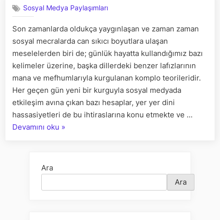
Sosyal Medya Paylaşımları
kurgular
ve
Son zamanlarda oldukça yaygınlaşan ve zaman zaman
kaygılar
sosyal mecralarda can sıkıcı boyutlara ulaşan
meselelerden biri de; günlük hayatta kullandığımız bazı
kelimeler üzerine, başka dillerdeki benzer lafızlarının
mana ve mefhumlarıyla kurgulanan komplo teorileridir.
Her geçen gün yeni bir kurguyla sosyal medyada
etkileşim avına çıkan bazı hesaplar, yer yer dini
hassasiyetleri de bu ihtiraslarına konu etmekte ve …
“Kelimeler
Devamını oku
»
etrafında
dolaşan
kurgular
Ara
ve
Ara
kaygılar”