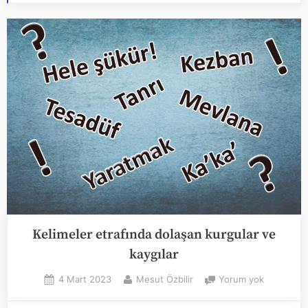
Kelimeler etrafında dolaşan kurgular ve
kaygılar
Posted
By
Kelimeler
4 Mart 2023
Mesut Özbilir
Yorum yok
on
etrafında
dolaşan