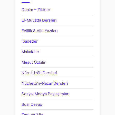
Dualar – Zikirler
El-Muvatta Dersleri
Evlilik & Aile Yazıları
İbadetler
Makaleler
Mesut Özbilir
Nûru'l-îzâh Dersleri
Nüzhetü'n-Nazar Dersleri
Sosyal Medya Paylaşımları
Sual Cevap
Toplum/Aile