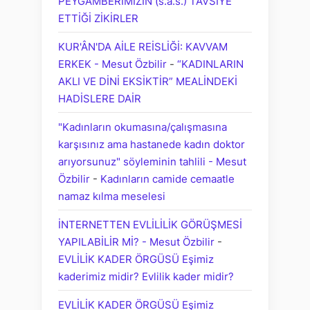
PEYGAMBERİMİZİN (s.a.s.) TAVSİYE
ETTİĞİ ZİKİRLER
KUR'ÂN'DA AİLE REİSLİĞİ: KAVVAM
ERKEK - Mesut Özbilir
-
“KADINLARIN
AKLI VE DİNİ EKSİKTİR” MEALİNDEKİ
HADİSLERE DAİR
"Kadınların okumasına/çalışmasına
karşısınız ama hastanede kadın doktor
arıyorsunuz" söyleminin tahlili - Mesut
Özbilir
-
Kadınların camide cemaatle
namaz kılma meselesi
İNTERNETTEN EVLİLİLİK GÖRÜŞMESİ
YAPILABİLİR Mİ? - Mesut Özbilir
-
EVLİLİK KADER ÖRGÜSÜ Eşimiz
kaderimiz midir? Evlilik kader midir?
EVLİLİK KADER ÖRGÜSÜ Eşimiz