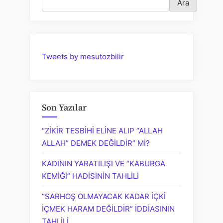
Ara
yolculuğa
çıkabilir”
söyleminin
tahlili”
Tweets by mesutozbilir
Son Yazılar
“ZİKİR TESBİHİ ELİNE ALIP “ALLAH
ALLAH” DEMEK DEĞİLDİR” Mİ?
KADININ YARATILIŞI VE “KABURGA
KEMİĞİ” HADİSİNİN TAHLİLİ
“SARHOŞ OLMAYACAK KADAR İÇKİ
İÇMEK HARAM DEĞİLDİR” İDDİASININ
TAHLİLİ…