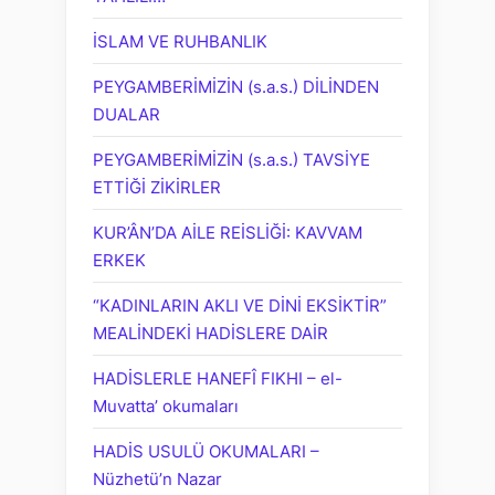
İSLAM VE RUHBANLIK
PEYGAMBERİMİZİN (s.a.s.) DİLİNDEN
DUALAR
PEYGAMBERİMİZİN (s.a.s.) TAVSİYE
ETTİĞİ ZİKİRLER
KUR’ÂN’DA AİLE REİSLİĞİ: KAVVAM
ERKEK
“KADINLARIN AKLI VE DİNİ EKSİKTİR”
MEALİNDEKİ HADİSLERE DAİR
HADİSLERLE HANEFÎ FIKHI – el-
Muvatta’ okumaları
HADİS USULÜ OKUMALARI –
Nüzhetü’n Nazar