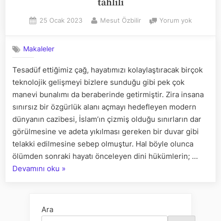
tahlili
Posted
By
Hîre
25 Ocak 2023
Mesut Özbilir
Yorum yok
on
hadisi
bağlamın
Makaleler
“Kadınlar
mahremsi
Tesadüf ettiğimiz çağ, hayatımızı kolaylaştıracak birçok
yolculuğa
teknolojik gelişmeyi bizlere sunduğu gibi pek çok
çıkabilir”
söylemini
manevi bunalımı da beraberinde getirmiştir. Zira insana
tahlili
sınırsız bir özgürlük alanı açmayı hedefleyen modern
dünyanın cazibesi, İslam’ın çizmiş olduğu sınırların dar
görülmesine ve adeta yıkılması gereken bir duvar gibi
telakki edilmesine sebep olmuştur. Hal böyle olunca
ölümden sonraki hayatı önceleyen dini hükümlerin; …
“Hîre
Devamını oku
»
hadisi
bağlamında
“Kadınlar
Ara
mahremsiz