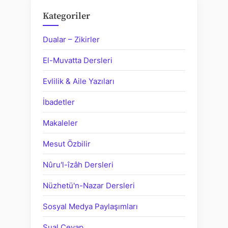
Kategoriler
Dualar – Zikirler
El-Muvatta Dersleri
Evlilik & Aile Yazıları
İbadetler
Makaleler
Mesut Özbilir
Nûru'l-îzâh Dersleri
Nüzhetü'n-Nazar Dersleri
Sosyal Medya Paylaşımları
Sual Cevap