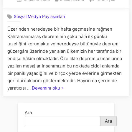
on
KORKUS
–
Sosyal Medya Paylaşımları
MADDEY
ODAKLAN
Üzerinden neredeyse bir hafta geçmesine rağmen
MANAYI
Kahramanmaraş depreminin şoku hâlâ ilk günkü
ISKALAM
tazeliğini korumakta ve neredeyse bütünüyle deprem
güzergâhı üzerinde yer alan ülkemizin her tarafında bir
endişe hâkim olmaktadır. Özellikle deprem uzmanlarına
yazılan mesajlar insanımızın bu noktada ciddi anlamda
bir panik yaşadığını ve birçok yerde evlerine girmekten
geri durduklarını göstermektedir. Hayrın da şerrin de
“DEPREM
yaratıcısı …
Devamını oku
»
KORKUSU
–
MADDEYE
Ara
ODAKLANIP
Ara
MANAYI
ISKALAMAK”