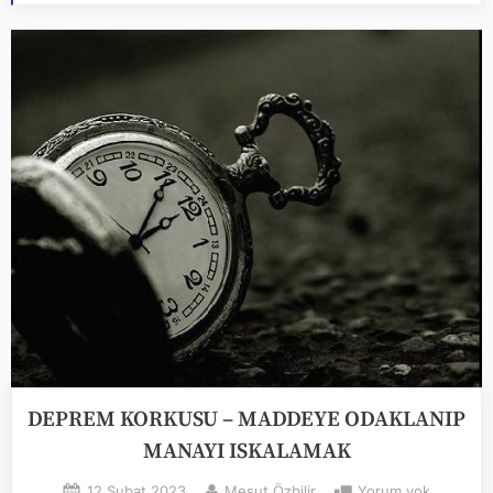
DEPREM KORKUSU – MADDEYE ODAKLANIP
MANAYI ISKALAMAK
Posted
By
DEPREM
12 Şubat 2023
Mesut Özbilir
Yorum yok