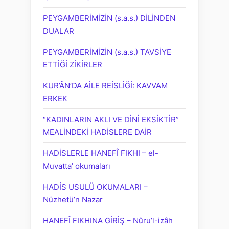
PEYGAMBERİMİZİN (s.a.s.) DİLİNDEN
DUALAR
PEYGAMBERİMİZİN (s.a.s.) TAVSİYE
ETTİĞİ ZİKİRLER
KUR’ÂN’DA AİLE REİSLİĞİ: KAVVAM
ERKEK
“KADINLARIN AKLI VE DİNİ EKSİKTİR”
MEALİNDEKİ HADİSLERE DAİR
HADİSLERLE HANEFÎ FIKHI – el-
Muvatta’ okumaları
HADİS USULÜ OKUMALARI –
Nüzhetü’n Nazar
HANEFÎ FIKHINA GİRİŞ – Nûru’l-izâh