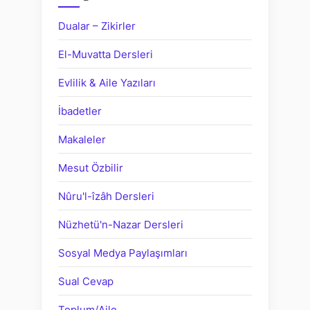
Dualar – Zikirler
El-Muvatta Dersleri
Evlilik & Aile Yazıları
İbadetler
Makaleler
Mesut Özbilir
Nûru'l-îzâh Dersleri
Nüzhetü'n-Nazar Dersleri
Sosyal Medya Paylaşımları
Sual Cevap
Toplum/Aile