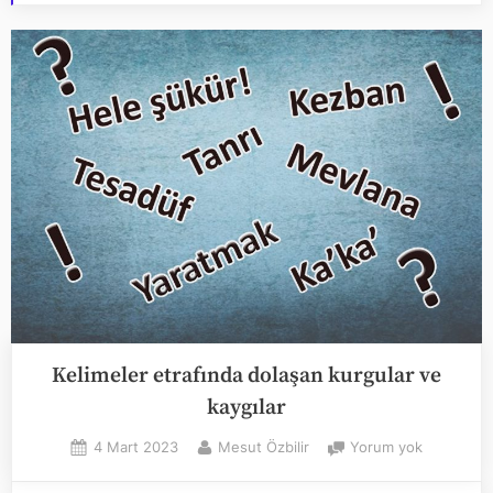
Kelimeler etrafında dolaşan kurgular ve
kaygılar
Posted
By
Kelimeler
4 Mart 2023
Mesut Özbilir
Yorum yok
on
etrafında
dolaşan