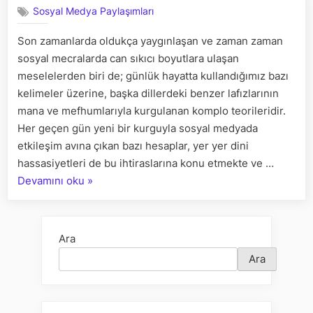
Sosyal Medya Paylaşımları
kurgular
ve
Son zamanlarda oldukça yaygınlaşan ve zaman zaman
kaygılar
sosyal mecralarda can sıkıcı boyutlara ulaşan
meselelerden biri de; günlük hayatta kullandığımız bazı
kelimeler üzerine, başka dillerdeki benzer lafızlarının
mana ve mefhumlarıyla kurgulanan komplo teorileridir.
Her geçen gün yeni bir kurguyla sosyal medyada
etkileşim avına çıkan bazı hesaplar, yer yer dini
hassasiyetleri de bu ihtiraslarına konu etmekte ve …
“Kelimeler
Devamını oku
»
etrafında
dolaşan
kurgular
Ara
ve
Ara
kaygılar”