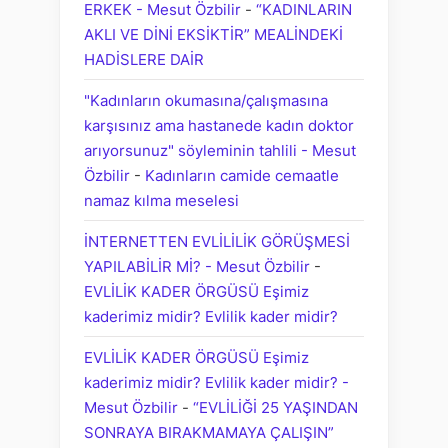
ERKEK - Mesut Özbilir
-
“KADINLARIN
AKLI VE DİNİ EKSİKTİR” MEALİNDEKİ
HADİSLERE DAİR
"Kadınların okumasına/çalışmasına
karşısınız ama hastanede kadın doktor
arıyorsunuz" söyleminin tahlili - Mesut
Özbilir
-
Kadınların camide cemaatle
namaz kılma meselesi
İNTERNETTEN EVLİLİLİK GÖRÜŞMESİ
YAPILABİLİR Mİ? - Mesut Özbilir
-
EVLİLİK KADER ÖRGÜSÜ Eşimiz
kaderimiz midir? Evlilik kader midir?
EVLİLİK KADER ÖRGÜSÜ Eşimiz
kaderimiz midir? Evlilik kader midir? -
Mesut Özbilir
-
“EVLİLİĞİ 25 YAŞINDAN
SONRAYA BIRAKMAMAYA ÇALIŞIN”