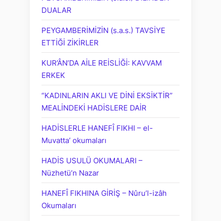
DUALAR
PEYGAMBERİMİZİN (s.a.s.) TAVSİYE
ETTİĞİ ZİKİRLER
KUR’ÂN’DA AİLE REİSLİĞİ: KAVVAM
ERKEK
“KADINLARIN AKLI VE DİNİ EKSİKTİR”
MEALİNDEKİ HADİSLERE DAİR
HADİSLERLE HANEFÎ FIKHI – el-
Muvatta’ okumaları
HADİS USULÜ OKUMALARI –
Nüzhetü’n Nazar
HANEFÎ FIKHINA GİRİŞ – Nûru’l-izâh
Okumaları