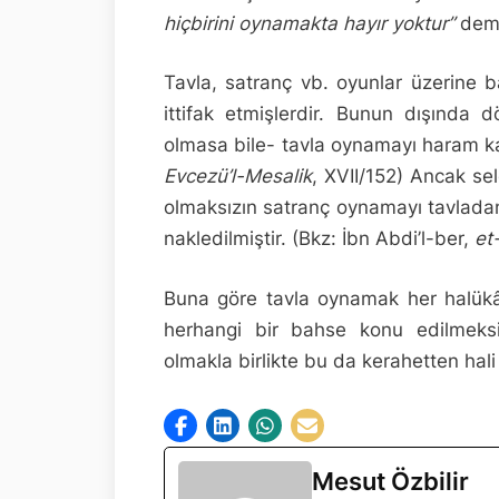
hiçbirini oynamakta hayır yoktur”
demiş
Tavla, satranç vb. oyunlar üzerine
ittifak etmişlerdir. Bunun dışınd
olmasa bile- tavla oynamayı haram kabu
Evcezü’l-Mesalik
, XVII/152) Ancak se
olmaksızın satranç oynamayı tavladan
nakledilmiştir. (Bkz: İbn Abdi’l-ber,
et
Buna göre tavla oynamak her halükâr
herhangi bir bahse konu edilmeksi
olmakla birlikte bu da kerahetten hali 
Mesut Özbilir