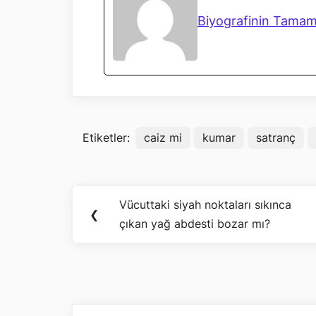
Biyografinin Tamam
Etiketler:
caiz mi
kumar
satranç
Yazı
Vücuttaki siyah noktaları sıkınca
Previous
❮
gezinmesi
çıkan yağ abdesti bozar mı?
Post: