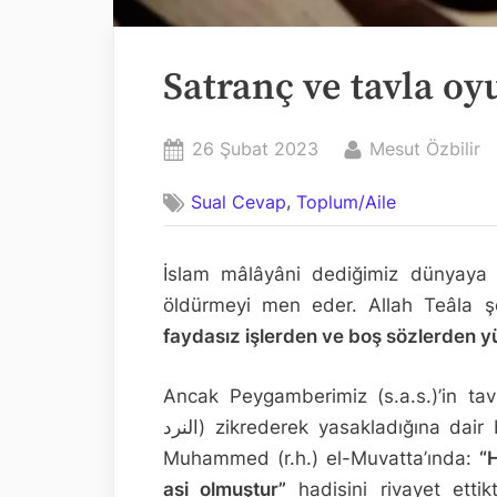
Satranç ve tavla oy
Posted
By
26 Şubat 2023
Mesut Özbilir
on
,
Sual Cevap
Toplum/Aile
İslam mâlâyâni dediğimiz dünyaya v
öldürmeyi men eder. Allah Teâla 
faydasız işlerden ve boş sözlerden yüz
Ancak Peygamberimiz (s.a.s.)’in tavla ve 
النرد) zikrederek yasakladığına dair birçok hadis-i şerif varid olmuştur. İmam
Muhammed (r.h.) el-Muvatta’ında:
“
asi olmuştur”
hadisini rivayet etti