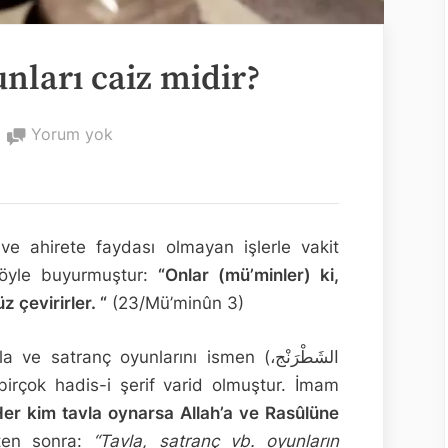
unları caiz midir?
Satranç
Yorum yok
ve
tavla
oyunları
caiz
e ahirete faydası olmayan işlerle vakit
midir?
şöyle buyurmuştur:
“Onlar (mü’minler) ki,
 çevirirler. “
(23/Mü’minûn 3)
satranç oyunlarını ismen (الشَطْرَنْج،
Her kim tavla oynarsa Allah’a ve Rasûlüne
kten sonra:
“Tavla, satranç vb. oyunların