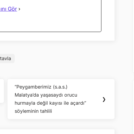
ını Gör
tavla
“Peygamberimiz (s.a.s.)
Next
Malatya’da yaşasaydı orucu
Post:
❯
hurmayla değil kayısı ile açardı”
söyleminin tahlili