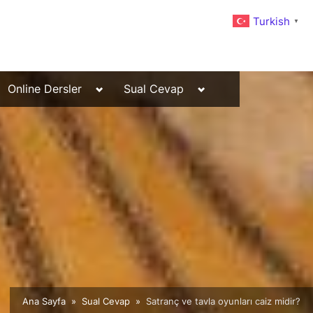
Turkish
▼
Toggle
Toggle
Online Dersler
Sual Cevap
sub-
sub-
menu
menu
Ana Sayfa
Sual Cevap
Satranç ve tavla oyunları caiz midir?