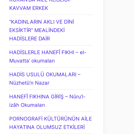
KAVVAM ERKEK
“KADINLARIN AKLI VE DİNİ
EKSİKTİR” MEALİNDEKİ
HADİSLERE DAİR
HADİSLERLE HANEFÎ FIKHI – el-
Muvatta’ okumaları
HADİS USULÜ OKUMALARI –
Nüzhetü’n Nazar
HANEFÎ FIKHINA GİRİŞ – Nûru’l-
izâh Okumaları
PORNOGRAFİ KÜLTÜRÜNÜN AİLE
HAYATINA OLUMSUZ ETKİLERİ