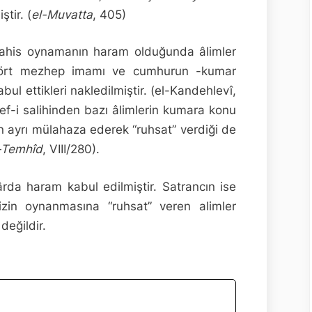
tir. (
el-Muvatta
, 405)
 bahis oynamanın haram olduğunda âlimler
a dört mezhep imamı ve cumhurun -kumar
l ettikleri nakledilmiştir. (el-Kandehlevî,
lef-i salihinden bazı âlimlerin kumara konu
 ayrı mülahaza ederek “ruhsat” verdiği de
-Temhîd
, VIII/280).
da haram kabul edilmiştir. Satrancın ise
zin oynanmasına “ruhsat” veren alimler
değildir.