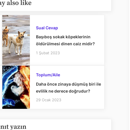
y also like
Sual Cevap
Başıboş sokak köpeklerinin
öldürülmesi dinen caiz midir?
1 Şubat 2023
Toplum/Aile
Daha önce zinaya düşmüş biri ile
evlilik ne derece doğrudur?
29 Ocak 2023
anıt yazın