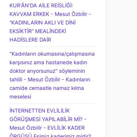
KUR'ÂN'DA AİLE REİSLİĞİ:
KAVVAM ERKEK - Mesut Özbilir
-
“KADINLARIN AKLI VE DİNİ
EKSİKTİR” MEALİNDEKİ
HADİSLERE DAİR
"Kadınların okumasına/çalışmasına
karşısınız ama hastanede kadın
doktor arıyorsunuz" söyleminin
tahlili - Mesut Özbilir
-
Kadınların
camide cemaatle namaz kılma
meselesi
İNTERNETTEN EVLİLİLİK
GÖRÜŞMESİ YAPILABİLİR Mİ? -
Mesut Özbilir
-
EVLİLİK KADER
ÖRGÜSÜ Eşimiz kaderimiz midir?