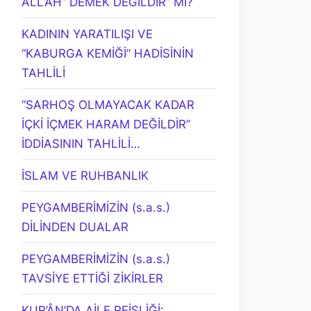
ALLAH” DEMEK DEĞİLDİR” Mİ?
KADININ YARATILIŞI VE
“KABURGA KEMİĞİ” HADİSİNİN
TAHLİLİ
“SARHOŞ OLMAYACAK KADAR
İÇKİ İÇMEK HARAM DEĞİLDİR”
İDDİASININ TAHLİLİ…
İSLAM VE RUHBANLIK
PEYGAMBERİMİZİN (s.a.s.)
DİLİNDEN DUALAR
PEYGAMBERİMİZİN (s.a.s.)
TAVSİYE ETTİĞİ ZİKİRLER
KUR’ÂN’DA AİLE REİSLİĞİ: