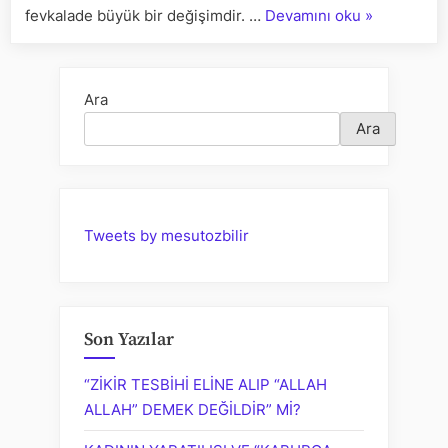
“EVLİLİĞİN
fevkalade büyük bir değişimdir. …
Devamını oku
»
DE
DEMLENME
İHTİYACI
Ara
VARDIR”
Ara
Tweets by mesutozbilir
Son Yazılar
“ZİKİR TESBİHİ ELİNE ALIP “ALLAH
ALLAH” DEMEK DEĞİLDİR” Mİ?