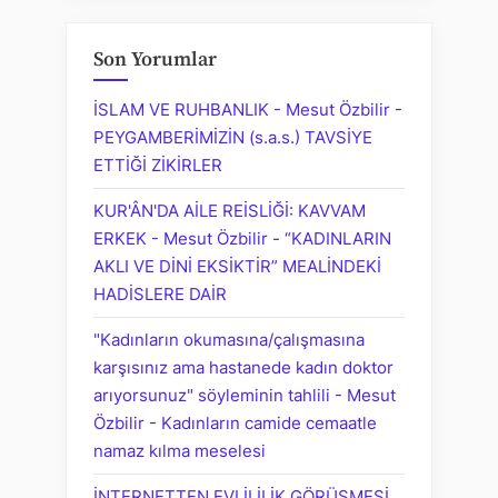
Son Yorumlar
İSLAM VE RUHBANLIK - Mesut Özbilir
-
PEYGAMBERİMİZİN (s.a.s.) TAVSİYE
ETTİĞİ ZİKİRLER
KUR'ÂN'DA AİLE REİSLİĞİ: KAVVAM
ERKEK - Mesut Özbilir
-
“KADINLARIN
AKLI VE DİNİ EKSİKTİR” MEALİNDEKİ
HADİSLERE DAİR
"Kadınların okumasına/çalışmasına
karşısınız ama hastanede kadın doktor
arıyorsunuz" söyleminin tahlili - Mesut
Özbilir
-
Kadınların camide cemaatle
namaz kılma meselesi
İNTERNETTEN EVLİLİLİK GÖRÜŞMESİ