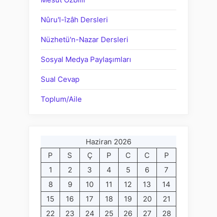
Nûru'l-îzâh Dersleri
Nüzhetü'n-Nazar Dersleri
Sosyal Medya Paylaşımları
Sual Cevap
Toplum/Aile
Haziran 2026
P
S
Ç
P
C
C
P
1
2
3
4
5
6
7
8
9
10
11
12
13
14
15
16
17
18
19
20
21
22
23
24
25
26
27
28