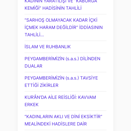
KADININ YARATILIŞI VE “KABURGA
KEMİĞİ” HADİSİNİN TAHLİLİ
“SARHOŞ OLMAYACAK KADAR İÇKİ
İÇMEK HARAM DEĞİLDİR” İDDİASININ
TAHLİLİ…
İSLAM VE RUHBANLIK
PEYGAMBERİMİZİN (s.a.s.) DİLİNDEN
DUALAR
PEYGAMBERİMİZİN (s.a.s.) TAVSİYE
ETTİĞİ ZİKİRLER
KUR’ÂN’DA AİLE REİSLİĞİ: KAVVAM
ERKEK
“KADINLARIN AKLI VE DİNİ EKSİKTİR”
MEALİNDEKİ HADİSLERE DAİR