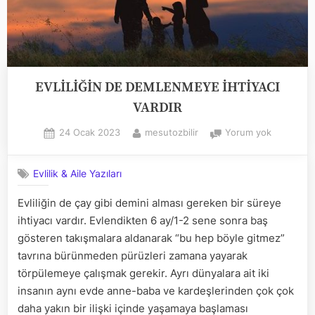
EVLİLİĞİN DE DEMLENMEYE İHTİYACI
VARDIR
Posted
By
EVLİLİĞİN
24 Ocak 2023
mesutozbilir
Yorum yok
on
DE
DEMLEN
Evlilik & Aile Yazıları
İHTİYACI
VARDIR
Evliliğin de çay gibi demini alması gereken bir süreye
ihtiyacı vardır. Evlendikten 6 ay/1-2 sene sonra baş
gösteren takışmalara aldanarak “bu hep böyle gitmez”
tavrına bürünmeden pürüzleri zamana yayarak
törpülemeye çalışmak gerekir. Ayrı dünyalara ait iki
insanın aynı evde anne-baba ve kardeşlerinden çok çok
daha yakın bir ilişki içinde yaşamaya başlaması