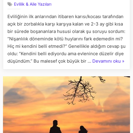
Evlilik & Aile Yazıları
ve
açar
Evliliğinin ilk anlarından itibaren karısı/kocası tarafından
açmaz
açık bir zorbalıkla karşı karşıya kalan ve 2-3 ay gibi kısa
solan
çiçekler
bir sürede boşananlara hususi olarak şu soruyu sordum:
“Nişanlılık döneminde kötü huylarını fark edemedin mi?
Hiç mi kendini belli etmedi?” Genellikle aldığım cevap şu
oldu: “Kendini belli ediyordu ama evlenince düzelir diye
““Evl
düşündüm.” Bu malesef çok büyük bir …
Devamını oku
»
düzeli
yanılg
ve
açar
açma
solan
çiçekl