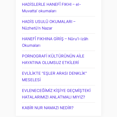
HADİSLERLE HANEFÎ FIKHI – el-
Muvatta’ okumaları
HADİS USULÜ OKUMALARI –
Nüzhetü’n Nazar
HANEFÎ FIKHINA GİRİŞ – Nûru’l-izâh
Okumaları
PORNOGRAFİ KÜLTÜRÜNÜN AİLE
HAYATINA OLUMSUZ ETKİLERİ
EVLİLİKTE “EŞLER ARASI DENKLİK”
MESELESİ
EVLENECEĞİMİZ KİŞİYE GEÇMİŞTEKİ
HATALARIMIZI ANLATMALI MIYIZ?
KABİR NUR NAMAZI NEDİR?