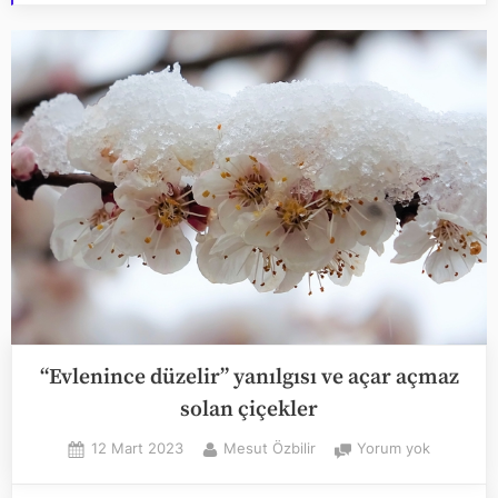
“Evlenince düzelir” yanılgısı ve açar açmaz
solan çiçekler
Posted
By
“Evleninc
12 Mart 2023
Mesut Özbilir
Yorum yok
on
düzelir”
yanılgısı