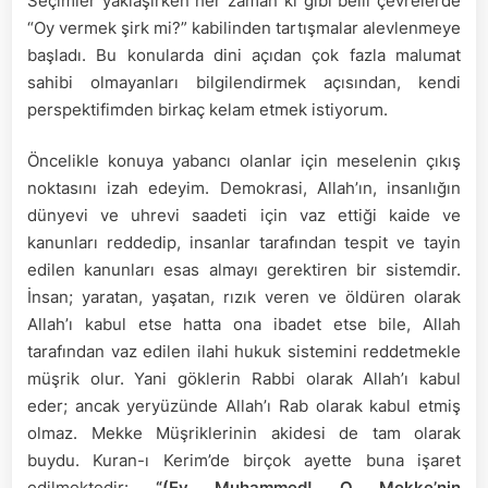
Seçimler yaklaşırken her zaman ki gibi belli çevrelerde
nasıl
“Oy vermek şirk mi?” kabilinden tartışmalar alevlenmeye
bakmalıyız?
başladı. Bu konularda dini açıdan çok fazla malumat
sahibi olmayanları bilgilendirmek açısından, kendi
perspektifimden birkaç kelam etmek istiyorum.
Öncelikle konuya yabancı olanlar için meselenin çıkış
noktasını izah edeyim. Demokrasi, Allah’ın, insanlığın
dünyevi ve uhrevi saadeti için vaz ettiği kaide ve
kanunları reddedip, insanlar tarafından tespit ve tayin
edilen kanunları esas almayı gerektiren bir sistemdir.
İnsan; yaratan, yaşatan, rızık veren ve öldüren olarak
Allah’ı kabul etse hatta ona ibadet etse bile, Allah
tarafından vaz edilen ilahi hukuk sistemini reddetmekle
müşrik olur. Yani göklerin Rabbi olarak Allah’ı kabul
eder; ancak yeryüzünde Allah’ı Rab olarak kabul etmiş
olmaz. Mekke Müşriklerinin akidesi de tam olarak
buydu. Kuran-ı Kerim’de birçok ayette buna işaret
edilmektedir:
“(Ey Muhammed! O Mekke’nin