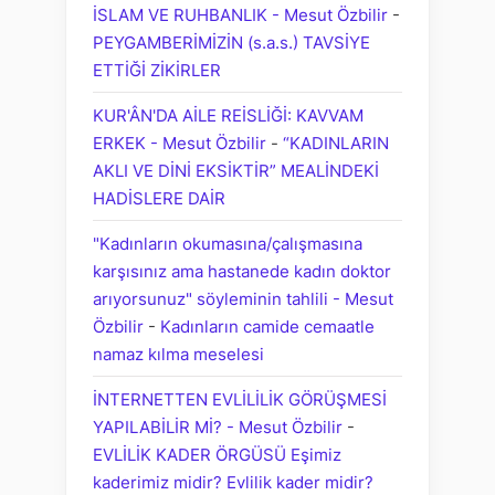
İSLAM VE RUHBANLIK - Mesut Özbilir
-
PEYGAMBERİMİZİN (s.a.s.) TAVSİYE
ETTİĞİ ZİKİRLER
KUR'ÂN'DA AİLE REİSLİĞİ: KAVVAM
ERKEK - Mesut Özbilir
-
“KADINLARIN
AKLI VE DİNİ EKSİKTİR” MEALİNDEKİ
HADİSLERE DAİR
"Kadınların okumasına/çalışmasına
karşısınız ama hastanede kadın doktor
arıyorsunuz" söyleminin tahlili - Mesut
Özbilir
-
Kadınların camide cemaatle
namaz kılma meselesi
İNTERNETTEN EVLİLİLİK GÖRÜŞMESİ
YAPILABİLİR Mİ? - Mesut Özbilir
-
EVLİLİK KADER ÖRGÜSÜ Eşimiz
kaderimiz midir? Evlilik kader midir?