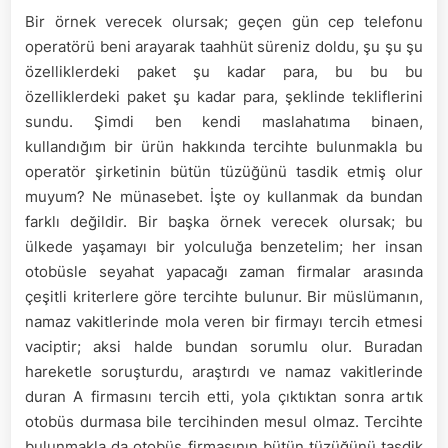
Bir örnek verecek olursak; geçen gün cep telefonu
operatörü beni arayarak taahhüt süreniz doldu, şu şu şu
özelliklerdeki paket şu kadar para, bu bu bu
özelliklerdeki paket şu kadar para, şeklinde tekliflerini
sundu. Şimdi ben kendi maslahatıma binaen,
kullandığım bir ürün hakkında tercihte bulunmakla bu
operatör şirketinin bütün tüzüğünü tasdik etmiş olur
muyum? Ne münasebet. İşte oy kullanmak da bundan
farklı değildir. Bir başka örnek verecek olursak; bu
ülkede yaşamayı bir yolculuğa benzetelim; her insan
otobüsle seyahat yapacağı zaman firmalar arasında
çeşitli kriterlere göre tercihte bulunur. Bir müslümanın,
namaz vakitlerinde mola veren bir firmayı tercih etmesi
vaciptir; aksi halde bundan sorumlu olur. Buradan
hareketle soruşturdu, araştırdı ve namaz vakitlerinde
duran A firmasını tercih etti, yola çıktıktan sonra artık
otobüs durmasa bile tercihinden mesul olmaz. Tercihte
bulunmakla da otobüs firmasının bütün tüzüğünü tasdik