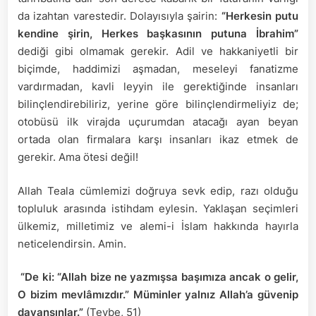
da izahtan varestedir. Dolayısıyla şairin:
“Herkesin putu
kendine şirin, Herkes başkasının putuna İbrahim”
dediği gibi olmamak gerekir. Adil ve hakkaniyetli bir
biçimde, haddimizi aşmadan, meseleyi fanatizme
vardırmadan, kavli leyyin ile gerektiğinde insanları
bilinçlendirebiliriz, yerine göre bilinçlendirmeliyiz de;
otobüsü ilk virajda uçurumdan atacağı ayan beyan
ortada olan firmalara karşı insanları ikaz etmek de
gerekir. Ama ötesi değil!
Allah Teala cümlemizi doğruya sevk edip, razı olduğu
topluluk arasında istihdam eylesin. Yaklaşan seçimleri
ülkemiz, milletimiz ve alemi-i İslam hakkında hayırla
neticelendirsin. Amin.
“De ki: “Allah bize ne yazmışsa başımıza ancak o gelir,
O bizim mevlâmızdır.” Müminler yalnız Allah’a güvenip
dayansınlar.”
(Tevbe, 51)