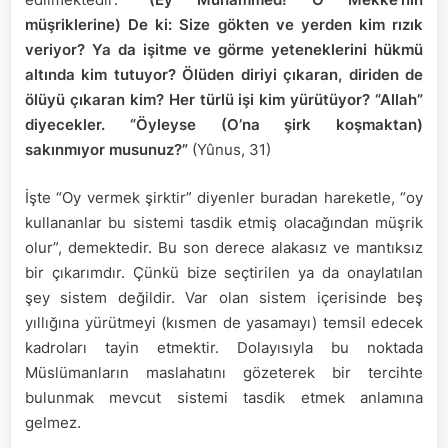
müşriklerine) De ki: Size gökten ve yerden kim rızık
veriyor? Ya da işitme ve görme yeteneklerini hükmü
altında kim tutuyor? Ölüden diriyi çıkaran, diriden de
ölüyü çıkaran kim? Her türlü işi kim yürütüyor? “Allah”
diyecekler. “Öyleyse (O’na şirk koşmaktan)
sakınmıyor musunuz?”
(Yûnus, 31)
İşte “Oy vermek şirktir” diyenler buradan hareketle, “oy
kullananlar bu sistemi tasdik etmiş olacağından müşrik
olur”, demektedir. Bu son derece alakasız ve mantıksız
bir çıkarımdır. Çünkü bize seçtirilen ya da onaylatılan
şey sistem değildir. Var olan sistem içerisinde beş
yıllığına yürütmeyi (kısmen de yasamayı) temsil edecek
kadroları tayin etmektir. Dolayısıyla bu noktada
Müslümanların maslahatını gözeterek bir tercihte
bulunmak mevcut sistemi tasdik etmek anlamına
gelmez.