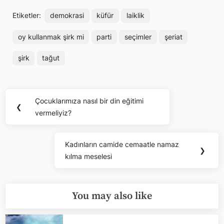
Etiketler:
demokrasi
küfür
laiklik
oy kullanmak şirk mi
parti
seçimler
şeriat
şirk
tağut
Yazı
Çocuklarımıza nasıl bir din eğitimi
Previous
❮
gezinmesi
vermeliyiz?
Post:
Kadınların camide cemaatle namaz
Next
❯
kılma meselesi
Post:
You may also like