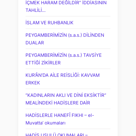
İÇMEK HARAM DEĞİLDİR” İDDİASININ
TAHLİLİ…
İSLAM VE RUHBANLIK
PEYGAMBERİMİZİN (s.a.s.) DİLİNDEN
DUALAR
PEYGAMBERİMİZİN (s.a.s.) TAVSİYE
ETTİĞİ ZİKİRLER
KUR’ÂN’DA AİLE REİSLİĞİ: KAVVAM
ERKEK
“KADINLARIN AKLI VE DİNİ EKSİKTİR”
MEALİNDEKİ HADİSLERE DAİR
HADİSLERLE HANEFÎ FIKHI – el-
Muvatta’ okumaları
HADİS USULÜ OKUMALARI –