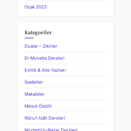
Ocak 2023
Kategoriler
Dualar – Zikirler
El-Muvatta Dersleri
Evlilik & Aile Yazıları
İbadetler
Makaleler
Mesut Özbilir
Nûru'l-îzâh Dersleri
Nüzhetü'n-Nazar Dersleri