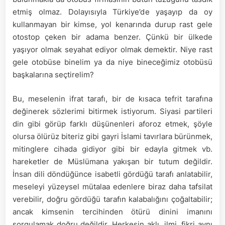
etmiş olmaz. Dolayısıyla Türkiye’de yaşayıp da oy
kullanmayan bir kimse, yol kenarında durup rast gele
otostop çeken bir adama benzer. Çünkü bir ülkede
yaşıyor olmak seyahat ediyor olmak demektir. Niye rast
gele otobüse binelim ya da niye bineceğimiz otobüsü
başkalarına seçtirelim?
Bu, meselenin ifrat tarafı, bir de kısaca tefrit tarafına
değinerek sözlerimi bitirmek istiyorum. Siyasi partileri
din gibi görüp farklı düşünenleri aforoz etmek, şöyle
olursa ölürüz biteriz gibi gayri İslami tavırlara bürünmek,
mitinglere cihada gidiyor gibi bir edayla gitmek vb.
hareketler de Müslümana yakışan bir tutum değildir.
İnsan dili döndüğünce isabetli gördüğü tarafı anlatabilir,
meseleyi yüzeysel mütalaa edenlere biraz daha tafsilat
verebilir, doğru gördüğü tarafın kalabalığını çoğaltabilir;
ancak kimsenin tercihinden ötürü dinini imanını
sorgulamak doğru değildir. Herkesin aklı, ilmi, fikri aynı