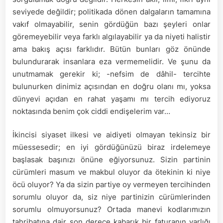
seviyede değildir; politikada dönen dalgaların tamamına
vakıf olmayabilir, senin gördüğün bazı şeyleri onlar
göremeyebilir veya farklı algılayabilir ya da niyeti halistir
ama bakış açısı farklıdır. Bütün bunları göz önünde
bulundurarak insanlara eza vermemelidir. Ve şunu da
unutmamak gerekir ki; -nefsim de dâhil- tercihte
bulunurken dinimiz açısından en doğru olanı mı, yoksa
dünyevi açıdan en rahat yaşamı mı tercih ediyoruz
noktasında benim çok ciddi endişelerim var…
İkincisi siyaset ilkesi ve aidiyeti olmayan tekinsiz bir
müessesedir; en iyi gördüğünüzü biraz irdelemeye
başlasak başınızı önüne eğiyorsunuz. Sizin partinin
cürümleri masum ve makbul oluyor da ötekinin ki niye
öcü oluyor? Ya da sizin partiye oy vermeyen tercihinden
sorumlu oluyor da, siz niye partinizin cürümlerinden
sorumlu olmuyorsunuz? Ortada manevi kodlarımızın
tahribatına dair son derece kabarık bir faturanın varlığı