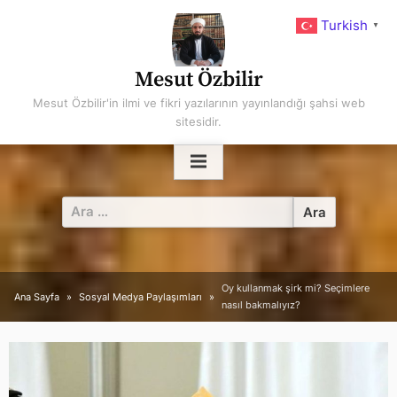
Skip
Turkish
▼
to
content
Mesut Özbilir
Mesut Özbilir'in ilmi ve fikri yazılarının yayınlandığı şahsi web
sitesidir.
Arama:
Oy kullanmak şirk mi? Seçimlere
Ana Sayfa
Sosyal Medya Paylaşımları
nasıl bakmalıyız?