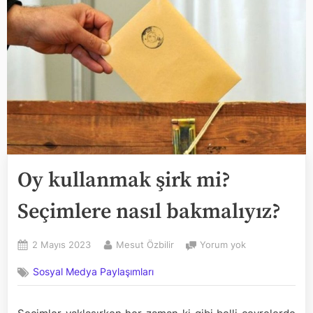
Oy kullanmak şirk mi?
Seçimlere nasıl bakmalıyız?
Posted
By
Oy
2 Mayıs 2023
Mesut Özbilir
Yorum yok
on
kullanmak
Sosyal Medya Paylaşımları
şirk
mi?
Seçimlere