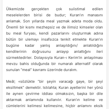
Ülkemizde gerçekten çok suiistimal edilen
meselelerden birisi de budur; Kuran’ın manasını
anlamak. Son yıllarda meal yazmak adeta moda oldu.
Önemli bir kısmı mezhepsiz ve de ilimsiz kimseler olan
bu meal furyası, kendi pazarlarını oluşturmak adına
bütün bir ulemayı insafsızca tenkit etmekte Kuran’ın
bugüne kadar yanlış anlaşıldığını/ anlatıldığını
kendilerinin doğrusunu anlayıp anlattığını ileri
sürmektedirler. Dolayısıyla Kuran-ı Kerim’in anlaşılması
mevzu bahis olduğunda bir numaralı alternatif olarak
sunulan “meal” kavramı üzerinde duralım.
Meâl; «sözlükte “bir şeyin varacağı gaye, bir şeyi
eksiltmek” demektir. Istılahta; Kuran ayetlerini her yönü
ile aynen çevirme iddiası olmaksızın, başka bir dile
aktarmak anlamında kullanılır. Kuran’ın kelime ve
cümlelerini kelimesi kelimesine, hiçbir anlamını eksik