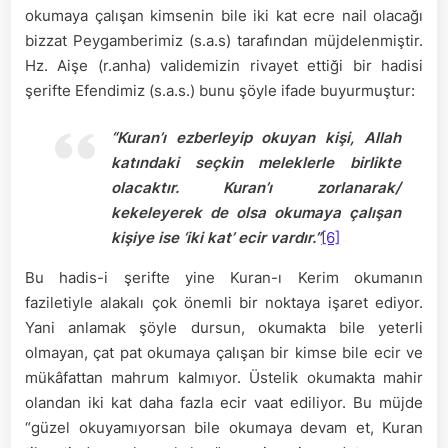
okumaya çalışan kimsenin bile iki kat ecre nail olacağı
bizzat Peygamberimiz (s.a.s) tarafından müjdelenmiştir.
Hz. Aişe (r.anha) validemizin rivayet ettiği bir hadisi
şerifte Efendimiz (s.a.s.) bunu şöyle ifade buyurmuştur:
“Kuran’ı ezberleyip okuyan kişi, Allah
katındaki seçkin meleklerle birlikte
olacaktır. Kuran’ı zorlanarak/
kekeleyerek de olsa okumaya çalışan
kişiye ise ‘iki kat’ ecir vardır.”
[6]
Bu hadis-i şerifte yine Kuran-ı Kerim okumanın
faziletiyle alakalı çok önemli bir noktaya işaret ediyor.
Yani anlamak şöyle dursun, okumakta bile yeterli
olmayan, çat pat okumaya çalışan bir kimse bile ecir ve
mükâfattan mahrum kalmıyor. Üstelik okumakta mahir
olandan iki kat daha fazla ecir vaat ediliyor. Bu müjde
“güzel okuyamıyorsan bile okumaya devam et, Kuran