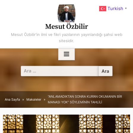
Skip
Turkish
▼
to
content
Mesut Özbilir
Mesut Özbilir'in ilmi ve fikri yazılarının yayınlandığı şahsi web
sitesidir.
Arama:
“ANLAMADIKTAN SONRA KUR’AN OKUMANIN BİR
Ana Sayfa
Makaleler
MANASI YOK” SÖYLEMİNİN TAHLİLİ