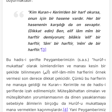
buyurmaktadır:
“Kim Kuran-ı Kerim’den bir harf okursa,
onun için bir hasene vardır. Her bir
hasenenin karşılığı da on sevaptır.
(Dikkat edin) Ben, elif lâm mîm bir
harftir demiyorum; bilâkis ‘elif’ bir
harftir, ‘lâm’ bir harftir, ‘mîm’ de bir
harftir.”
[3]
Bu hadis-i şerifte Peygamberimizin (s.a.s.) “hurûf-ı
mukattaa” olarak isimlendirilen ve manası kesin bir
şekilde bilinmeyen (ألم) elif-lâm-mîm harflerini örnek
vermesi son derece dikkat çekicidir. Çünkü bu harflerin
ne manaya geldiği ne Kuran-ı Kerim’de ne de hadis-i
şeriflerde izah edilmemiştir. Müteşâbihattan olmaları ve
müteşâbihatın yorumlanmasının da dinen yasaklanması
sebebiyle âlimlerin birçoğu da Hurûf-u mukattaaya
mana vermekten kaçınmışlardır.
[4]
Yani Peygamberimiz