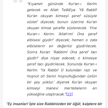
“Kıyamet gününde Kur’an-ı Kerîm
gelecek ve Allah Teâlâ’ya: ‘Yâ Rabbî!
Kur’an okuyan kimseyi şeref süsüyle
süsle!’ diyecek; bunun üzerine Kur’an
okuyan kimse şerefle süslenecek. Yine
Kuran-ı Kerim: ‘Allah’ım! Ona şeref
elbisesi giydir!’ diyecek; hemen o zata
elbiselerin en değerlisi giydirilecek.
Sonra Kuran: ‘Rabbim! Ona şeref tacı
giydir!’ diye niyaz edecek; o kimseye
şeref tacı giydirilecek. Sonunda Kur’an-ı
Kerîm: ‘Ya Rabbi! O kulundan razı ve
hoşnut ol! Senin hoşnutluğundan üstün
bir şey yoktur.’ diyerek Kur’an okuyan
kimseyi manevi mertebelerin en
yükseğine ulaştıracak.”
[23]
“Ey insanlar! İşte size Rabbinizden bir öğüt, kalplere bir