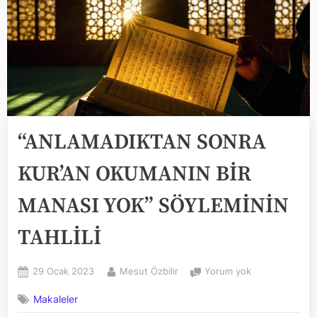
“ANLAMADIKTAN SONRA
KUR’AN OKUMANIN BİR
MANASI YOK” SÖYLEMİNİN
TAHLİLİ
Posted
By
“ANLAMADIKT
29 Ocak 2023
Mesut Özbilir
Yorum yok
on
SONRA
Makaleler
KUR’AN
OKUMANIN