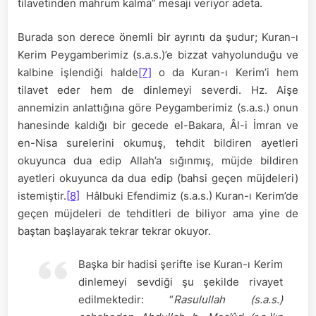
tilavetinden mahrum kalma” mesajı veriyor adeta.
Burada son derece önemli bir ayrıntı da şudur; Kuran-ı
Kerim Peygamberimiz (s.a.s.)’e bizzat vahyolunduğu ve
kalbine işlendiği halde
[7]
o da Kuran-ı Kerim’i hem
tilavet eder hem de dinlemeyi severdi. Hz. Aişe
annemizin anlattığına göre Peygamberimiz (s.a.s.) onun
hanesinde kaldığı bir gecede el-Bakara, Âl-i İmran ve
en-Nisa surelerini okumuş, tehdit bildiren ayetleri
okuyunca dua edip Allah’a sığınmış, müjde bildiren
ayetleri okuyunca da dua edip (bahsi geçen müjdeleri)
istemiştir.
[8]
Hâlbuki Efendimiz (s.a.s.) Kuran-ı Kerim’de
geçen müjdeleri de tehditleri de biliyor ama yine de
baştan başlayarak tekrar tekrar okuyor.
Başka bir hadisi şerifte ise Kuran-ı Kerim
dinlemeyi sevdiği şu şekilde rivayet
edilmektedir: “
Rasulullah (s.a.s.)