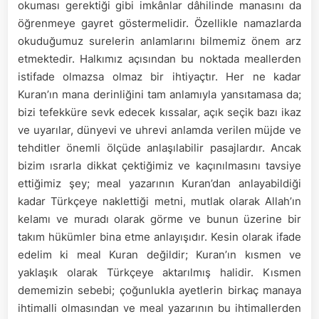
okuması gerektiği gibi imkânlar dâhilinde manasını da
öğrenmeye gayret göstermelidir. Özellikle namazlarda
okuduğumuz surelerin anlamlarını bilmemiz önem arz
etmektedir. Halkımız açısından bu noktada meallerden
istifade olmazsa olmaz bir ihtiyaçtır. Her ne kadar
Kuran’ın mana derinliğini tam anlamıyla yansıtamasa da;
bizi tefekküre sevk edecek kıssalar, açık seçik bazı ikaz
ve uyarılar, dünyevi ve uhrevi anlamda verilen müjde ve
tehditler önemli ölçüde anlaşılabilir pasajlardır. Ancak
bizim ısrarla dikkat çektiğimiz ve kaçınılmasını tavsiye
ettiğimiz şey; meal yazarının Kuran’dan anlayabildiği
kadar Türkçeye naklettiği metni, mutlak olarak Allah’ın
kelamı ve muradı olarak görme ve bunun üzerine bir
takım hükümler bina etme anlayışıdır. Kesin olarak ifade
edelim ki meal Kuran değildir; Kuran’ın kısmen ve
yaklaşık olarak Türkçeye aktarılmış halidir. Kısmen
dememizin sebebi; çoğunlukla ayetlerin birkaç manaya
ihtimalli olmasından ve meal yazarının bu ihtimallerden