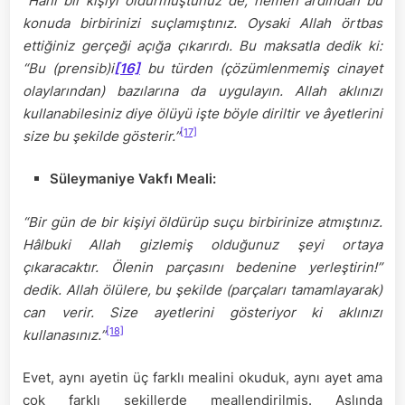
“Hani bir kişiyi öldürmüştünüz de, hemen ardından bu
konuda birbirinizi suçlamıştınız. Oysaki Allah örtbas
ettiğiniz gerçeği açığa çıkarırdı. Bu maksatla dedik ki:
“Bu (prensib)i
[16]
bu türden (çözümlenmemiş cinayet
olaylarından) bazılarına da uygulayın. Allah aklınızı
kullanabilesiniz diye ölüyü işte böyle diriltir ve âyetlerini
[17]
size bu şekilde gösterir.”
Süleymaniye Vakfı Meali:
“Bir gün de bir kişiyi öldürüp suçu birbirinize atmıştınız.
Hâlbuki Allah gizlemiş olduğunuz şeyi ortaya
çıkaracaktır. Ölenin parçasını bedenine yerleştirin!”
dedik. Allah ölülere, bu şekilde (parçaları tamamlayarak)
can verir. Size ayetlerini gösteriyor ki aklınızı
[18]
kullanasınız.”
Evet, aynı ayetin üç farklı mealini okuduk, aynı ayet ama
çok farklı şekillerde meallendirilmiş. Aslında