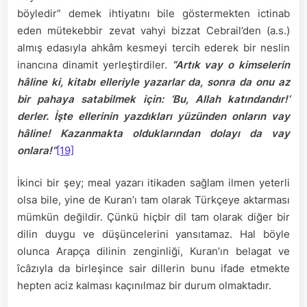
böyledir” demek ihtiyatını bile göstermekten ictinab
eden mütekebbir zevat vahyi bizzat Cebrail’den (a.s.)
almış edasıyla ahkâm kesmeyi tercih ederek bir neslin
inancına dinamit yerleştirdiler.
“Artık vay o kimselerin
hâline ki, kitabı elleriyle yazarlar da, sonra da onu az
bir pahaya satabilmek için: ‘Bu, Allah katındandır!’
derler. İşte ellerinin yazdıkları yüzünden onların vay
hâline! Kazanmakta olduklarından dolayı da vay
onlara!”
[19]
İkinci bir şey; meal yazarı itikaden sağlam ilmen yeterli
olsa bile, yine de Kuran’ı tam olarak Türkçeye aktarması
mümkün değildir. Çünkü hiçbir dil tam olarak diğer bir
dilin duygu ve düşüncelerini yansıtamaz. Hal böyle
olunca Arapça dilinin zenginliği, Kuran’ın belagat ve
îcâzıyla da birleşince sair dillerin bunu ifade etmekte
hepten aciz kalması kaçınılmaz bir durum olmaktadır.