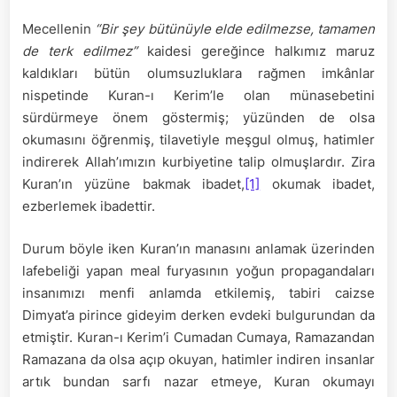
Mecellenin
“Bir şey bütünüyle elde edilmezse, tamamen
de terk edilmez”
kaidesi gereğince halkımız maruz
kaldıkları bütün olumsuzluklara rağmen imkânlar
nispetinde Kuran-ı Kerim’le olan münasebetini
sürdürmeye önem göstermiş; yüzünden de olsa
okumasını öğrenmiş, tilavetiyle meşgul olmuş, hatimler
indirerek Allah’ımızın kurbiyetine talip olmuşlardır. Zira
Kuran’ın yüzüne bakmak ibadet,
[1]
okumak ibadet,
ezberlemek ibadettir.
Durum böyle iken Kuran’ın manasını anlamak üzerinden
lafebeliği yapan meal furyasının yoğun propagandaları
insanımızı menfi anlamda etkilemiş, tabiri caizse
Dimyat’a pirince gideyim derken evdeki bulgurundan da
etmiştir. Kuran-ı Kerim’i Cumadan Cumaya, Ramazandan
Ramazana da olsa açıp okuyan, hatimler indiren insanlar
artık bundan sarfı nazar etmeye, Kuran okumayı