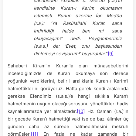
sahabeden Abdullah b. Mes’ûd (r.a.)’ın
kendisine Kuran-ı Kerim okumasını
istemişti. Bunun üzerine İbn Mes’ûd
(r.a.): ‘Ya Rasûlallah! Kur’an sana
indirildiği halde ben mi sana
okuyacağım?’ dedi. Peygamberimiz
(s.a.s.) de: ‘Evet, onu başkasından
dinlemeyi seviyorum!’ buyurdular
.”
[9]
Sahabe-i Kiram’ın Kuran’la olan münasebetlerini
incelediğimizde de Kuran okumaya son derece
yoğunluk verdiklerini, belirli aralıklarla Kuran-ı Kerim’i
hatmettiklerini görüyoruz. Hatta gerek kendi aralarında
gerekse Efendimiz (s.a.s.)’e hangi sıklıkla Kuran’ı
hatmetmenin uygun olacağı sorusunu yönelttikleri hadis
kaynaklarımızda yer almaktadır.
[10]
Hz. Osman (r.a.)’ın
bir gecede Kuran’ı hatmettiği vaki ise de bazı âlimler üç
günden daha az sürede hatmedilmesini mekruh
görmüşler.
[11]
En fazla ne kadar zamanda bir