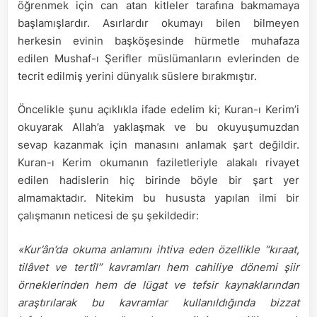
öğrenmek için can atan kitleler tarafına bakmamaya
başlamışlardır. Asırlardır okumayı bilen bilmeyen
herkesin evinin başköşesinde hürmetle muhafaza
edilen Mushaf-ı Şerifler müslümanların evlerinden de
tecrit edilmiş yerini dünyalık süslere bırakmıştır.
Öncelikle şunu açıklıkla ifade edelim ki; Kuran-ı Kerim’i
okuyarak Allah’a yaklaşmak ve bu okuyuşumuzdan
sevap kazanmak için manasını anlamak şart değildir.
Kuran-ı Kerim okumanın faziletleriyle alakalı rivayet
edilen hadislerin hiç birinde böyle bir şart yer
almamaktadır. Nitekim bu hususta yapılan ilmi bir
çalışmanın neticesi de şu şekildedir:
«Kur’ân’da okuma anlamını ihtiva eden özellikle “kıraat,
tilâvet ve tertîl” kavramları hem cahiliye dönemi şiir
örneklerinden hem de lügat ve tefsir kaynaklarından
araştırılarak bu kavramlar kullanıldığında bizzat