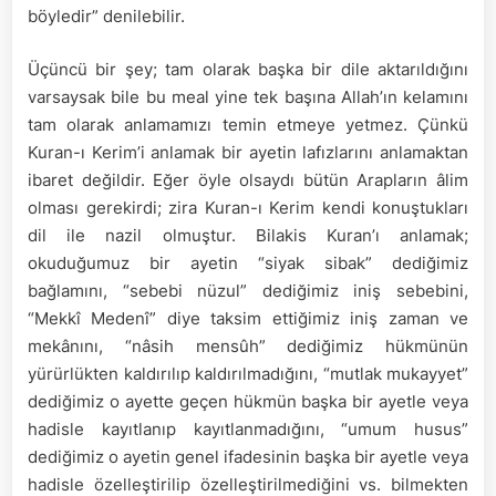
böyledir” denilebilir.
Üçüncü bir şey; tam olarak başka bir dile aktarıldığını
varsaysak bile bu meal yine tek başına Allah’ın kelamını
tam olarak anlamamızı temin etmeye yetmez. Çünkü
Kuran-ı Kerim’i anlamak bir ayetin lafızlarını anlamaktan
ibaret değildir. Eğer öyle olsaydı bütün Arapların âlim
olması gerekirdi; zira Kuran-ı Kerim kendi konuştukları
dil ile nazil olmuştur. Bilakis Kuran’ı anlamak;
okuduğumuz bir ayetin “siyak sibak” dediğimiz
bağlamını, “sebebi nüzul” dediğimiz iniş sebebini,
“Mekkî Medenî” diye taksim ettiğimiz iniş zaman ve
mekânını, “nâsih mensûh” dediğimiz hükmünün
yürürlükten kaldırılıp kaldırılmadığını, “mutlak mukayyet”
dediğimiz o ayette geçen hükmün başka bir ayetle veya
hadisle kayıtlanıp kayıtlanmadığını, “umum husus”
dediğimiz o ayetin genel ifadesinin başka bir ayetle veya
hadisle özelleştirilip özelleştirilmediğini vs. bilmekten