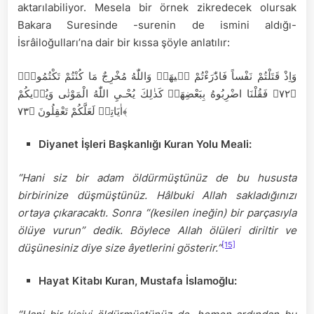
aktarılabiliyor. Mesela bir örnek zikredecek olursak
Bakara Suresinde -surenin de ismini aldığı-
İsrâiloğulları’na dair bir kıssa şöyle anlatılır:
وَاِذْ قَتَلْتُمْ نَفْساً فَادّٰرَءْتُمْ ف۪يهَاۜ وَاللّٰهُ مُخْرِجٌ مَا كُنْتُمْ تَكْتُمُونَۚ
﴿٧٢﴾ فَقُلْنَا اضْرِبُوهُ بِبَعْضِهَاۜ كَذٰلِكَ يُحْـيِ اللّٰهُ الْمَوْتٰى وَيُر۪يكُمْ
اٰيَاتِه۪ لَعَلَّكُمْ تَعْقِلُونَ ﴿٧٣﴾
Diyanet İşleri Başkanlığı Kuran Yolu Meali:
“Hani siz bir adam öldürmüştünüz de bu hususta
birbirinize düşmüştünüz. Hâlbuki Allah sakladığınızı
ortaya çıkaracaktı. Sonra “(kesilen ineğin) bir parçasıyla
ölüye vurun” dedik. Böylece Allah ölüleri diriltir ve
[15]
düşünesiniz diye size âyetlerini gösterir.”
Hayat Kitabı Kuran, Mustafa İslamoğlu: