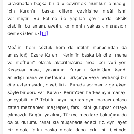
bırakmadan başka bir dile çevirmek mümkün olmadığı
için Kuran’ın başka dillere çevirisine meâl ismi
verilmiştir. Bu kelime ile yapılan çevirilerde eksik
olabilir, bu anlam, ayetin, kelimenin yaklaşık manasıdır
demek istenir.»
[14]
Meâlin, hem sözlük hem de ıstılah manasından da
anlaşıldığı üzere Kuran-ı Kerim’in başka bir dile “mana
ve mefhum” olarak aktarılmasına meal adı veriliyor.
Kısacası meal, yazarının Kuran-ı Kerim’den kendi
anladığı mana ve mefhumu Türkçe’ye veya herhangi bir
dile aktarmasıdır, diyebiliriz. Burada sormamız gereken
şöyle bir soru var; Kuran-ı Kerim’den herkes aynı manayı
anlayabilir mi? Tabi ki hayır, herkes aynı manayı anlasa
zaten mezhepler, meşrepler, farklı dini guruplar ortaya
çıkmazdı. Bugün yazılmış Türkçe meallere baktığımızda
da bu durumu rahatlıkla müşahede edebiliriz. Aynı ayet
bir meale farklı başka meale daha farklı bir biçimde