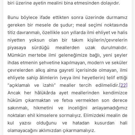
biri üzerine ayetin mealini bina etmesinden dolayıdır.
Bunu böylece ifade ettikten sonra üzerinde durmamız
gereken bir mesele de şudur; meal seçimi noktasında
titiz davranmalı, özellikle son yıllarda ilmi ehliyet ve halis
niyetten yoksun olan bir takım kişilerin/çevrelerin
piyasaya sürdüğü meallerden uzak durulmalıdır.
Mümkün mertebe ilmi geleneğimize bağlı, yeni şeyler
ihdas etmenin şehvetine kapılmayan, modern ve seküler
çevrelerden alkış alma gayreti içerisinde olmayan, ilmi
ehliyete sahip âlimlerin (veya ilmi heyetlerin) telif ettiği
“açıklamalı ve izahlı” mealler tercih edilmelidir.
[22]
Ancak her hâlükârda ayet meallerinden kendimizce
hüküm çıkarmaktan ve fetva vermekten son derece
sakınmalı, hikmetini ve inceliğini anlayamadığımız
noktaları ehil kimselere sormalıyız. Elimizdeki mealin de
kul yazısı olduğunu ve hatadan kusurdan hali
olamayacağını aklımızdan çıkarmamalıyız.