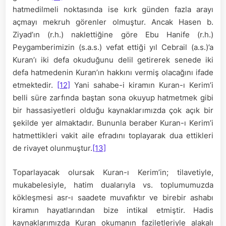
hatmedilmeli noktasında ise kırk günden fazla arayı
açmayı mekruh görenler olmuştur. Ancak Hasen b.
Ziyad’ın (r.h.) naklettiğine göre Ebu Hanife (r.h.)
Peygamberimizin (s.a.s.) vefat ettiği yıl Cebrail (a.s.)’a
Kuran’ı iki defa okuduğunu delil getirerek senede iki
defa hatmedenin Kuran’ın hakkını vermiş olacağını ifade
etmektedir.
[12]
Yani sahabe-i kiramın Kuran-ı Kerim’i
belli süre zarfında baştan sona okuyup hatmetmek gibi
bir hassasiyetleri olduğu kaynaklarımızda çok açık bir
şekilde yer almaktadır. Bununla beraber Kuran-ı Kerim’i
hatmettikleri vakit aile efradını toplayarak dua ettikleri
de rivayet olunmuştur.
[13]
Toparlayacak olursak Kuran-ı Kerim’in; tilavetiyle,
mukabelesiyle, hatim dualarıyla vs. toplumumuzda
kökleşmesi asr-ı saadete muvafıktır ve birebir ashabı
kiramın hayatlarından bize intikal etmiştir. Hadis
kaynaklarımızda Kuran okumanın faziletleriyle alakalı