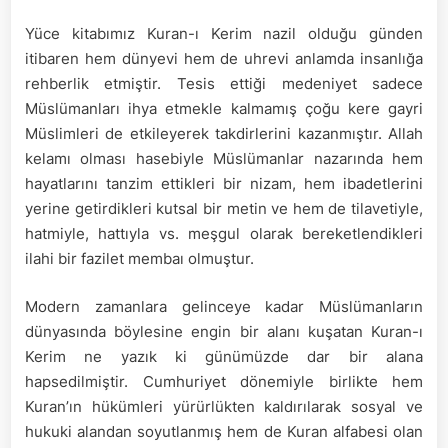
BİR
Yüce kitabımız Kuran-ı Kerim nazil olduğu günden
MANASI
itibaren hem dünyevi hem de uhrevi anlamda insanlığa
YOK”
SÖYLEMİNİN
rehberlik etmiştir. Tesis ettiği medeniyet sadece
TAHLİLİ
Müslümanları ihya etmekle kalmamış çoğu kere gayri
Müslimleri de etkileyerek takdirlerini kazanmıştır. Allah
kelamı olması hasebiyle Müslümanlar nazarında hem
hayatlarını tanzim ettikleri bir nizam, hem ibadetlerini
yerine getirdikleri kutsal bir metin ve hem de tilavetiyle,
hatmiyle, hattıyla vs. meşgul olarak bereketlendikleri
ilahi bir fazilet membaı olmuştur.
Modern zamanlara gelinceye kadar Müslümanların
dünyasında böylesine engin bir alanı kuşatan Kuran-ı
Kerim ne yazık ki günümüzde dar bir alana
hapsedilmiştir. Cumhuriyet dönemiyle birlikte hem
Kuran’ın hükümleri yürürlükten kaldırılarak sosyal ve
hukuki alandan soyutlanmış hem de Kuran alfabesi olan