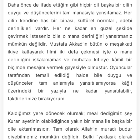
Daha önce de ifade ettiğim gibi hiçbir dil başka bir dilin
duygu ve düşüncelerini tam manasıyla yansıtamaz. Her
dilin kendine has bir binası, kültürel normları, edebi
derinlikleri vardır. Her ne kadar en güzel şekilde
çevirmek isteseniz bile o mana derinliğini yansıtmanız
mümkün değildir. Mustafa Akkad’ın bütün o meşakkati
ikiye katlayarak filmi iki defa çekmesi işte o mana
derinliğini ıskalamamak ve muhatap kitleye kâmil bir
biçimde mesajını vermek gayesiyle olmuştur. Oyuncular
tarafından temsil edildiği halde bile duygu ve
düşünceler tam anlamıyla yansıtılamıyorsa kâğıt
üzerindeki bir yazıyla ne kadar yansıtılabilir,
takdirlerinize bırakıyorum.
Kaldığımız yere dönecek olursak; meal dediğimiz şey
Kuran ayetinin olabildiğince yakın bir mana ile başka bir
dile aktarılmasıdır. Tam olarak Allah’ın muradı budur
diyebilmemiz mümkün değildir. Belki “yaklaşık olarak