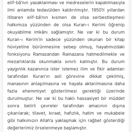
elif-bâ’nın yasaklanması ve medreselerin kapatılmasıyla
ilmi anlamda tedavülden kaldırılmıştır. 1950’li yıllardan
itibaren elif-bâ’nın kısmen de olsa serbestleşmesi
halkımıza yüzünden de olsa Kuran-ı Kerimi öğrenip
okuyabilme imkânı sağlamıştır. Ne var ki bu durum
Kuran-ı Kerim’in sadece yüzünden okunan bir kitap
hüviyetine bürünmesine sebep olmuş, hayatımızdaki
fonksiyonu Ramazandan Ramazana hatmedilmekle ve
mezarlıklarda okunmakla sınırlı kalmıştır. Bu durum
yaygınlık kazanınca ister istemez ilim ve fikir adamları
tarafından Kuran’ın asli görevine dikkat çekilmiş,
manasının anlaşılmasına ve hayata aktarılmasına daha
fazla ehemmiyet gösterilmesi gerektiği üzerinde
durulmuştur. Ne var ki bu haklı hassasiyet bir müddet
sonra belirli çevreler tarafından amacının dışına
çıkarılarak; tilavet, kıraat, hafızlık, hatim ve mukabele
gibi halkımızın Allah’a yaklaşmak için rağbet gösterdiği
değerlerimiz örselenmeye başlamıştır.