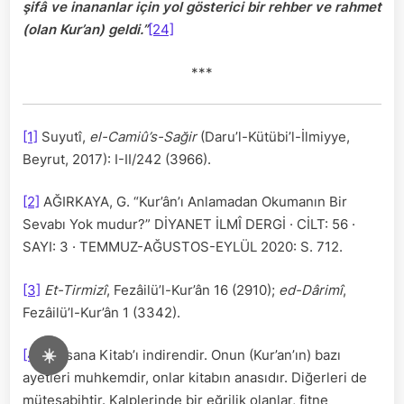
şifâ ve inananlar için yol gösterici bir rehber ve rahmet
(olan Kur’an) geldi.”
[24]
***
[1]
Suyutî,
el-Camiû’s-Sağir
(Daru’l-Kütübi’l-İlmiyye,
Beyrut, 2017): I-II/242 (3966).
[2]
AĞIRKAYA, G. “Kur’ân’ı Anlamadan Okumanın Bir
Sevabı Yok mudur?” DİYANET İLMÎ DERGİ · CİLT: 56 ·
SAYI: 3 · TEMMUZ-AĞUSTOS-EYLÜL 2020: S. 712.
[3]
Et-Tirmizî
, Fezâilü’l-Kur’ân 16 (2910);
ed-Dârimî
,
Fezâilü’l-Kur’ân 1 (3342).
☀️
[4]
“O, sana Kitab’ı indirendir. Onun (Kur’an’ın) bazı
ayetleri muhkemdir, onlar kitabın anasıdır. Diğerleri de
müteşabihtir. Kalplerinde bir eğrilik olanlar, fitne