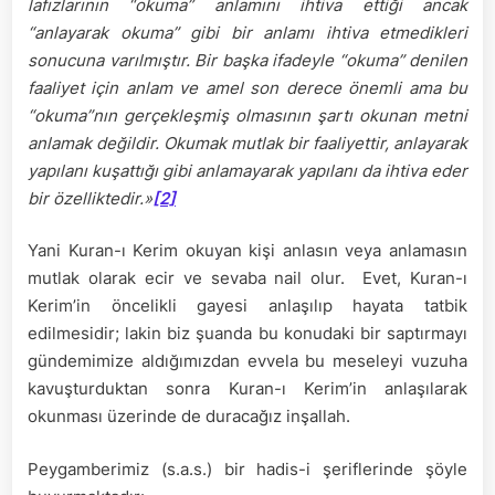
lafızlarının “okuma” anlamını ihtiva ettiği ancak
“anlayarak okuma” gibi bir anlamı ihtiva etmedikleri
sonucuna varılmıştır. Bir başka ifadeyle “okuma” denilen
faaliyet için anlam ve amel son derece önemli ama bu
“okuma”nın gerçekleşmiş olmasının şartı okunan metni
anlamak değildir. Okumak mutlak bir faaliyettir, anlayarak
yapılanı kuşattığı gibi anlamayarak yapılanı da ihtiva eder
bir özelliktedir.»
[2]
Yani Kuran-ı Kerim okuyan kişi anlasın veya anlamasın
mutlak olarak ecir ve sevaba nail olur. Evet, Kuran-ı
Kerim’in öncelikli gayesi anlaşılıp hayata tatbik
edilmesidir; lakin biz şuanda bu konudaki bir saptırmayı
gündemimize aldığımızdan evvela bu meseleyi vuzuha
kavuşturduktan sonra Kuran-ı Kerim’in anlaşılarak
okunması üzerinde de duracağız inşallah.
Peygamberimiz (s.a.s.) bir hadis-i şeriflerinde şöyle