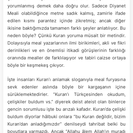
yorumlanmış demek daha doğru olur. Sadece Diyanet
Meali olabildiğince metne sadık kalmış, zamirle ifade
edilen kısmı parantez içinde zikretmiş; ancak diğer
ikisine baktığımızda tamamen farklı şeyler anlatılıyor. Bu
neden böyle? Çünkü Kuran yoruma müsait bir metindir.
Dolayısıyla meal yazarlarının ilmi birikimleri, akli ve fikri
derinlikleri ve en önemlisi itikadi görüşlerinin farklılığı
oranında mealler de farklılaşıyor ve tabiri caizse ortaya
böyle bir keşmekeş çıkıyor.
İşte insanları Kuran’ı anlamak sloganıyla meal furyasına
sevk edenler aslında böyle bir kargaşanın içine
sürüklemektedirler. “Kuran’ı Türkçesinden okudum,
çelişkiler buldum vs.” diyerek deist ateist olan binlerce
gencin sorumlusu işte bu arızalı kafadır. Kuran’da çelişki
buldum diyorlar hâlbuki onlara “bu Kuran değildir, bizim
Kuran’dan anladığımızdır” denilseydi tahribat belki bu
boyutlara varmazdı. Ancak “Allahu âlem Allah’ın muradı