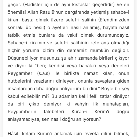
geçer. (Hadisler için de aynı kıstaslar geçerlidir) Ve en
önemlisi Allah Rasulü’nün dergâhında yetişmiş sahabe-i
kiram başta olmak üzere selef-i salihin (Efendimizden
sonraki üç nesil) o ayetleri nasıl anlamış, hayata nasıl
tatbik etmiş bunlara da vakıf olmak durumundayız.
Sahabe-i kiramın ve selef-i salihinin referans olmadığı
hiçbir yoruma bizim din dememiz mümkün değildir.
Düşünebiliyor musunuz şu ahir zamanda birileri çıkıyor
ve diyor ki “ben; kendisi veya babaları veya dedeleri
Peygamber (s.a.s) ile birlikte namaz kılan, onun
hutbelerini vaazlarını dinleyen, onunla savaşlara giden
insanlardan daha doğru anlıyorum bu dini.” Böyle bir şey
kabul edilebilir mi? Bu adamları kelli felli zatlar dinliyor
da biri çıkıp demiyor ki vahyin ilk muhatapları,
Peygamberin talebeleri Kuran-ı Kerim’i doğru
anlayamadıysa, sen nasıl doğru anlıyorsun?
Hâsılı kelam Kuran’ı anlamak için evvela dilini bilmek,