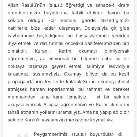
Allah Rasulü’nün (s.a.s.) öğrettiği ve sahabe-i kiram
efendilerimizin hayatlarına tatbik ettikleri tavrın bu
şekilde olduğu -bir kısmını geride zikrettiğimiz-
nakillerle bize kadar ulaşmıştır. Dolayısıyla git gide
kaybetmeye başladığımız bu hassasiyetimizi yeniden
ihya etmek ve diri tutmak öncelikli vazifelerimizden biri
olmalıdır. Kuran-ı Kerim okumayı bilmiyorsak
öğrenmeliyiz, az biliyorsak bu bilgimizi daha iyi bir
noktaya taşımaya gayret etmeli talimiyle tecvidiyle
kıraatımızı süslemeliyiz. Okumayı biliyor da bu kesif
propagandaların tesirinde kalarak Kuran okumayı ihmal
etmişsek hemen toparlanmalı, bu rahmet ve bereket
membaından kana kana içmeliyiz. İyi bir şekilde
okuyabiliyorsak Arapça öğrenmenin ve Kuran ilimlerini
tahsil etmenin yollarını aramalıyız. Ama ne yapıp edip bir
şekilde Kuran’ı hayatımızın merkezine koymalıyız.
Peygamberimiz (s.a.s.) buyurdular ki: