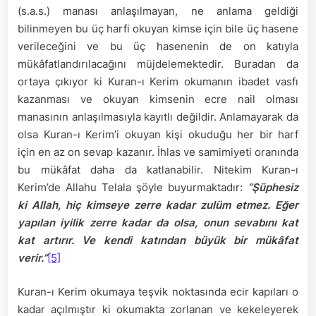
(s.a.s.) manası anlaşılmayan, ne anlama geldiği
bilinmeyen bu üç harfi okuyan kimse için bile üç hasene
verileceğini ve bu üç hasenenin de on katıyla
mükâfatlandırılacağını müjdelemektedir. Buradan da
ortaya çıkıyor ki Kuran-ı Kerim okumanın ibadet vasfı
kazanması ve okuyan kimsenin ecre nail olması
manasının anlaşılmasıyla kayıtlı değildir. Anlamayarak da
olsa Kuran-ı Kerim’i okuyan kişi okuduğu her bir harf
için en az on sevap kazanır. İhlas ve samimiyeti oranında
bu mükâfat daha da katlanabilir. Nitekim Kuran-ı
Kerim’de Allahu Telala şöyle buyurmaktadır:
“Şüphesiz
ki Allah, hiç kimseye zerre kadar zulüm etmez. Eğer
yapılan iyilik zerre kadar da olsa, onun sevabını kat
kat artırır. Ve kendi katından büyük bir mükâfat
verir.”
[5]
Kuran-ı Kerim okumaya teşvik noktasında ecir kapıları o
kadar açılmıştır ki okumakta zorlanan ve kekeleyerek