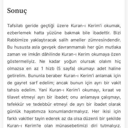
Sonuç
Tafsilatı geride geçtiği üzere Kuran-ı Kerim’i okumak,
ezberlemek hatta yüzüne bakmak bile ibadettir. Bizi
Rabbimize yaklaştıracak salih ameller zümresindendir.
Bu hususta asla gevşek davranmamalı her gün mutlaka
zaman ve imkân dâhilinde Kuran-ı Kerim okumaya özen
göstermeliyiz. Ne kadar yoğun olursak olalım hiç
olmazsa en az 1 hizb (5 sayfa) okumayı adet haline
getirelim. Bununla beraber Kuran-ı Kerim’i anlamak için
de gayret sarf edelim; ancak bunun için ayrı bir vakit
tahsis edelim. Yani Kuran-ı Kerim’i okumayı, kıraat ve
tilavet etmeyi ayrı bir ibadet; onu anlamaya çalışmayı,
tefekkür ve tedebbür etmeyi de ayrı bir ibadet olarak
günlük hayatımıza konumlandırmalıyız. Her ikisi için
farklı vakitler tayin ederek az da olsa düzenli bir şekilde
Kuran-ı Kerim’le olan münasebetimizi diri tutmalıyız.