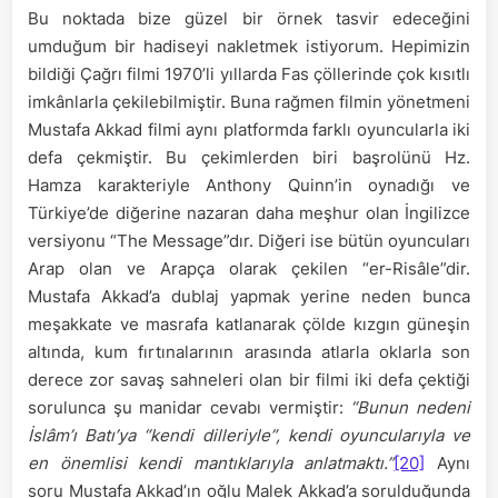
Bu noktada bize güzel bir örnek tasvir edeceğini
umduğum bir hadiseyi nakletmek istiyorum. Hepimizin
bildiği Çağrı filmi 1970’li yıllarda Fas çöllerinde çok kısıtlı
imkânlarla çekilebilmiştir. Buna rağmen filmin yönetmeni
Mustafa Akkad filmi aynı platformda farklı oyuncularla iki
defa çekmiştir. Bu çekimlerden biri başrolünü Hz.
Hamza karakteriyle Anthony Quinn’in oynadığı ve
Türkiye’de diğerine nazaran daha meşhur olan İngilizce
versiyonu “The Message”dır. Diğeri ise bütün oyuncuları
Arap olan ve Arapça olarak çekilen “er-Risâle”dir.
Mustafa Akkad’a dublaj yapmak yerine neden bunca
meşakkate ve masrafa katlanarak çölde kızgın güneşin
altında, kum fırtınalarının arasında atlarla oklarla son
derece zor savaş sahneleri olan bir filmi iki defa çektiği
sorulunca şu manidar cevabı vermiştir:
“Bunun nedeni
İslâm’ı Batı’ya “kendi dilleriyle”, kendi oyuncularıyla ve
en önemlisi kendi mantıklarıyla anlatmaktı.”
[20]
Aynı
soru Mustafa Akkad’ın oğlu Malek Akkad’a sorulduğunda