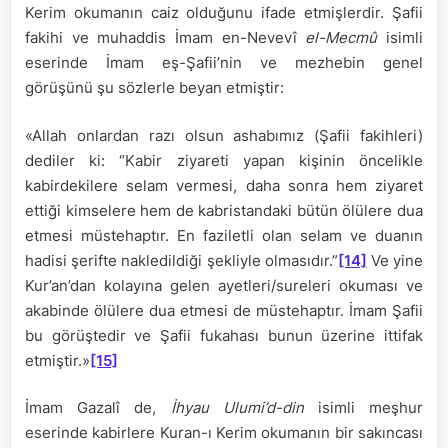
Kerim okumanın caiz olduğunu ifade etmişlerdir. Şafii
fakihi ve muhaddis İmam en-Nevevî
el-Mecmû
isimli
eserinde İmam eş-Şafii’nin ve mezhebin genel
görüşünü şu sözlerle beyan etmiştir:
«Allah onlardan razı olsun ashabımız (Şafii fakihleri)
dediler ki: “Kabir ziyareti yapan kişinin öncelikle
kabirdekilere selam vermesi, daha sonra hem ziyaret
ettiği kimselere hem de kabristandaki bütün ölülere dua
etmesi müstehaptır. En faziletli olan selam ve duanın
hadisi şerifte nakledildiği şekliyle olmasıdır.”
[14]
Ve yine
Kur’an’dan kolayına gelen ayetleri/sureleri okuması ve
akabinde ölülere dua etmesi de müstehaptır. İmam Şafii
bu görüştedir ve Şafii fukahası bunun üzerine ittifak
etmiştir.»
[15]
İmam Gazalî de,
İhyau Ulumi’d-din
isimli meşhur
eserinde kabirlere Kuran-ı Kerim okumanın bir sakıncası