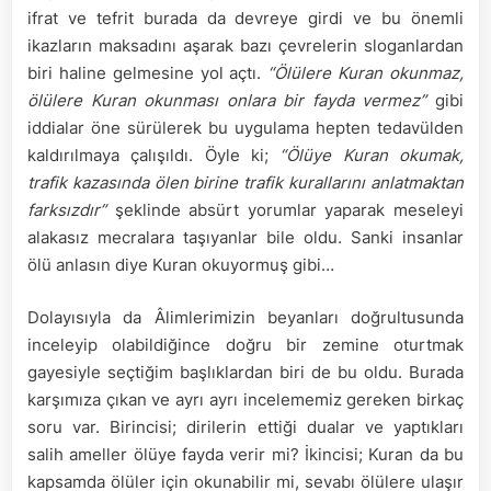
ifrat ve tefrit burada da devreye girdi ve bu önemli
ikazların maksadını aşarak bazı çevrelerin sloganlardan
biri haline gelmesine yol açtı.
“Ölülere Kuran okunmaz,
ölülere Kuran okunması onlara bir fayda vermez”
gibi
iddialar öne sürülerek bu uygulama hepten tedavülden
kaldırılmaya çalışıldı. Öyle ki;
“Ölüye Kuran okumak,
trafik kazasında ölen birine trafik kurallarını anlatmaktan
farksızdır”
şeklinde absürt yorumlar yaparak meseleyi
alakasız mecralara taşıyanlar bile oldu. Sanki insanlar
ölü anlasın diye Kuran okuyormuş gibi…
Dolayısıyla da Âlimlerimizin beyanları doğrultusunda
inceleyip olabildiğince doğru bir zemine oturtmak
gayesiyle seçtiğim başlıklardan biri de bu oldu. Burada
karşımıza çıkan ve ayrı ayrı incelememiz gereken birkaç
soru var. Birincisi; dirilerin ettiği dualar ve yaptıkları
salih ameller ölüye fayda verir mi? İkincisi; Kuran da bu
kapsamda ölüler için okunabilir mi, sevabı ölülere ulaşır