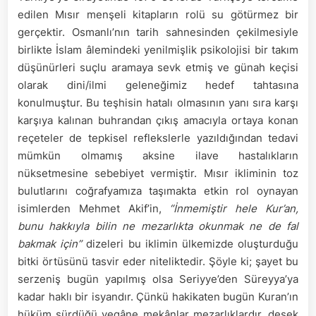
edilen Mısır menşeli kitapların rolü su götürmez bir
gerçektir. Osmanlı’nın tarih sahnesinden çekilmesiyle
birlikte İslam âlemindeki yenilmişlik psikolojisi bir takım
düşünürleri suçlu aramaya sevk etmiş ve günah keçisi
olarak dini/ilmi geleneğimiz hedef tahtasına
konulmuştur. Bu teşhisin hatalı olmasının yanı sıra karşı
karşıya kalınan buhrandan çıkış amacıyla ortaya konan
reçeteler de tepkisel reflekslerle yazıldığından tedavi
mümkün olmamış aksine ilave hastalıkların
nüksetmesine sebebiyet vermiştir. Mısır ikliminin toz
bulutlarını coğrafyamıza taşımakta etkin rol oynayan
isimlerden Mehmet Akif’in,
“İnmemiştir hele Kur’an,
bunu hakkıyla bilin ne mezarlıkta okunmak ne de fal
bakmak için”
dizeleri bu iklimin ülkemizde oluşturduğu
bitki örtüsünü tasvir eder niteliktedir. Şöyle ki; şayet bu
serzeniş bugün yapılmış olsa Seriyye’den Süreyya’ya
kadar haklı bir isyandır. Çünkü hakikaten bugün Kuran’ın
hüküm sürdüğü yegâne mekânlar mezarlıklardır, desek