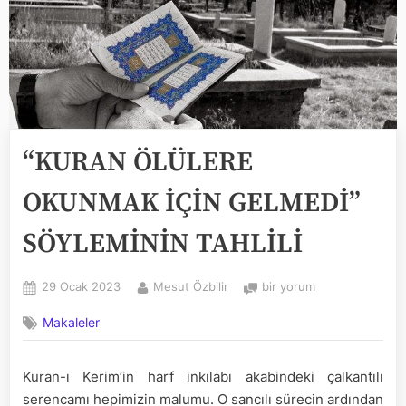
“KURAN ÖLÜLERE
OKUNMAK İÇİN GELMEDİ”
SÖYLEMİNİN TAHLİLİ
Posted
By
“KURAN
29 Ocak 2023
Mesut Özbilir
bir yorum
on
ÖLÜLERE
Makaleler
OKUNMAK
İÇİN
GELMEDİ”
Kuran-ı Kerim’in harf inkılabı akabindeki çalkantılı
SÖYLEMİNİN
serencamı hepimizin malumu. O sancılı sürecin ardından
TAHLİLİ