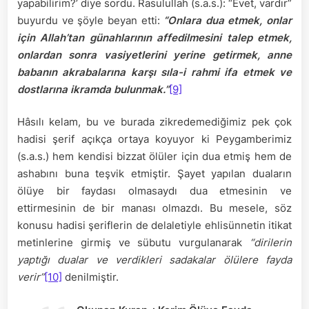
yapabilirim?’ diye sordu. Rasulullah (s.a.s.): “Evet, vardır”
buyurdu ve şöyle beyan etti:
“Onlara dua etmek, onlar
için Allah’tan günahlarının affedilmesini talep etmek,
onlardan sonra vasiyetlerini yerine getirmek, anne
babanın akrabalarına karşı sıla-i rahmi ifa etmek ve
dostlarına ikramda bulunmak.”
[9]
Hâsılı kelam, bu ve burada zikredemediğimiz pek çok
hadisi şerif açıkça ortaya koyuyor ki Peygamberimiz
(s.a.s.) hem kendisi bizzat ölüler için dua etmiş hem de
ashabını buna teşvik etmiştir. Şayet yapılan duaların
ölüye bir faydası olmasaydı dua etmesinin ve
ettirmesinin de bir manası olmazdı. Bu mesele, söz
konusu hadisi şeriflerin de delaletiyle ehlisünnetin itikat
metinlerine girmiş ve sübutu vurgulanarak
“dirilerin
yaptığı dualar ve verdikleri sadakalar ölülere fayda
verir”
[10]
denilmiştir.