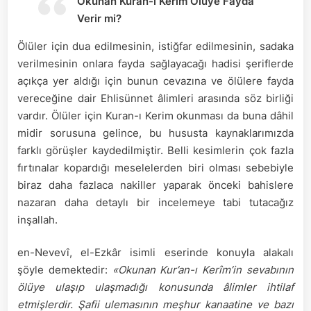
Okunan Kuran-ı Kerim Ölüye Fayda
Verir mi?
Ölüler için dua edilmesinin, istiğfar edilmesinin, sadaka
verilmesinin onlara fayda sağlayacağı hadisi şeriflerde
açıkça yer aldığı için bunun cevazına ve ölülere fayda
vereceğine dair Ehlisünnet âlimleri arasında söz birliği
vardır. Ölüler için Kuran-ı Kerim okunması da buna dâhil
midir sorusuna gelince, bu hususta kaynaklarımızda
farklı görüşler kaydedilmiştir. Belli kesimlerin çok fazla
fırtınalar kopardığı meselelerden biri olması sebebiyle
biraz daha fazlaca nakiller yaparak önceki bahislere
nazaran daha detaylı bir incelemeye tabi tutacağız
inşallah.
en-Nevevî, el-Ezkâr isimli eserinde konuyla alakalı
şöyle demektedir:
«Okunan Kur’an-ı Kerîm’in sevabının
ölüye ulaşıp ulaşmadığı konusunda âlimler ihtilaf
etmişlerdir. Şafii ulemasının meşhur kanaatine ve bazı