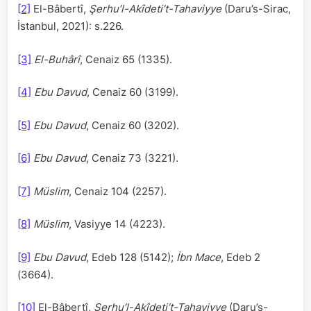
[2]
El-Bâbertî,
Şerhu’l-Akîdeti’t-Tahaviyye
(Daru’s-Sirac,
İstanbul, 2021): s.226.
[3]
El-Buhârî
, Cenaiz 65 (1335).
[4]
Ebu Davud
, Cenaiz 60 (3199).
[5]
Ebu Davud
, Cenaiz 60 (3202).
[6]
Ebu Davud
, Cenaiz 73 (3221).
[7]
Müslim
, Cenaiz 104 (2257).
[8]
Müslim
, Vasiyye 14 (4223).
[9]
Ebu Davud
, Edeb 128 (5142);
İbn Mace
, Edeb 2
(3664).
[10]
El-Bâbertî,
Şerhu’l-Akîdeti’t-Tahaviyye
(Daru’s-