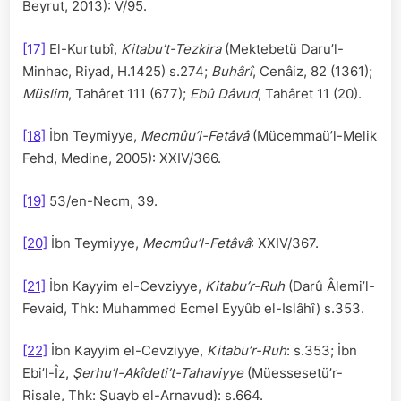
Beyrut, 2013): V/95.
[17]
El-Kurtubî,
Kitabu’t-Tezkira
(Mektebetü Daru’l-
Minhac, Riyad, H.1425) s.274;
Buhârî
, Cenâiz, 82 (1361);
Müslim
, Tahâret 111 (677);
Ebû Dâvud
, Tahâret 11 (20).
[18]
İbn Teymiyye,
Mecmûu’l-Fetâvâ
(Mücemmaü’l-Melik
Fehd, Medine, 2005): XXIV/366.
[19]
53/en-Necm, 39.
[20]
İbn Teymiyye,
Mecmûu’l-Fetâvâ
: XXIV/367.
[21]
İbn Kayyim el-Cevziyye,
Kitabu’r-Ruh
(Darû Âlemi’l-
Fevaid, Thk: Muhammed Ecmel Eyyûb el-Islâhî) s.353.
[22]
İbn Kayyim el-Cevziyye,
Kitabu’r-Ruh
: s.353; İbn
Ebi’l-Îz,
Şerhu’l-Akîdeti’t-Tahaviyye
(Müessesetü’r-
Risale, Thk: Şuayb el-Arnavud): s.664.