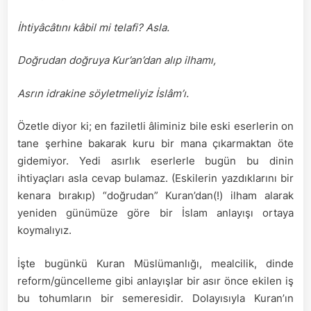
İhtiyâcâtını kâbil mi telafi? Asla.
Doğrudan doğruya Kur’an’dan alıp ilhamı,
Asrın idrakine söyletmeliyiz İslâm’ı.
Özetle diyor ki; en faziletli âliminiz bile eski eserlerin on
tane şerhine bakarak kuru bir mana çıkarmaktan öte
gidemiyor. Yedi asırlık eserlerle bugün bu dinin
ihtiyaçları asla cevap bulamaz. (Eskilerin yazdıklarını bir
kenara bırakıp) “doğrudan” Kuran’dan(!) ilham alarak
yeniden günümüze göre bir İslam anlayışı ortaya
koymalıyız.
İşte bugünkü Kuran Müslümanlığı, mealcilik, dinde
reform/güncelleme gibi anlayışlar bir asır önce ekilen iş
bu tohumların bir semeresidir. Dolayısıyla Kuran’ın