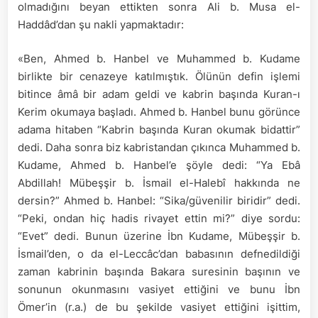
olmadığını beyan ettikten sonra Ali b. Musa el-
Haddâd’dan şu nakli yapmaktadır:
«Ben, Ahmed b. Hanbel ve Muhammed b. Kudame
birlikte bir cenazeye katılmıştık. Ölünün defin işlemi
bitince âmâ bir adam geldi ve kabrin başında Kuran-ı
Kerim okumaya başladı. Ahmed b. Hanbel bunu görünce
adama hitaben “Kabrin başında Kuran okumak bidattir”
dedi. Daha sonra biz kabristandan çıkınca Muhammed b.
Kudame, Ahmed b. Hanbel’e şöyle dedi: “Ya Ebâ
Abdillah! Mübeşşir b. İsmail el-Halebî hakkında ne
dersin?” Ahmed b. Hanbel: “Sika/güvenilir biridir” dedi.
“Peki, ondan hiç hadis rivayet ettin mi?” diye sordu:
“Evet” dedi. Bunun üzerine İbn Kudame, Mübeşşir b.
İsmail’den, o da el-Leccâc’dan babasının defnedildiği
zaman kabrinin başında Bakara suresinin başının ve
sonunun okunmasını vasiyet ettiğini ve bunu İbn
Ömer’in (r.a.) de bu şekilde vasiyet ettiğini işittim,