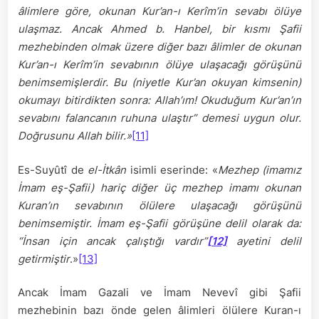
âlimlere göre, okunan Kur’an-ı Kerîm’in sevabı ölüye
ulaşmaz. Ancak Ahmed b. Hanbel, bir kısmı Şafii
mezhebinden olmak üzere diğer bazı âlimler de okunan
Kur’an-ı Kerîm’in sevabının ölüye ulaşacağı görüşünü
benimsemişlerdir. Bu (niyetle Kur’an okuyan kimsenin)
okumayı bitirdikten sonra: Allah’ım! Okuduğum Kur’an’ın
sevabını falancanın ruhuna ulaştır” demesi uygun olur.
Doğrusunu Allah bilir.»
[11]
Es-Suyûtî de
el-İtkân
isimli eserinde: «
Mezhep (imamız
İmam eş-Şafii) hariç diğer üç mezhep imamı okunan
Kuran’ın sevabının ölülere ulaşacağı görüşünü
benimsemiştir. İmam eş-Şafii görüşüne delil olarak da:
“İnsan için ancak çalıştığı vardır”
[12]
ayetini delil
getirmiştir
.»
[13]
Ancak İmam Gazali ve İmam Nevevî gibi Şafii
mezhebinin bazı önde gelen âlimleri ölülere Kuran-ı