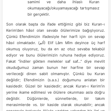
samimi ve daha ihlaslı Kuran
okumayacağı/okuyamayacağı tartışmasız
bir gerçektir.
Son olarak başta da ifade ettiğimiz gibi biz Kuran-ı
Kerim’den hâsıl olan sevabı ölülerimize bağışlıyoruz.
Çünkü Efendimizin ifadesiyle her harfi için on sevap
hâsıl olmaktadır. (ألم) Elif Lâm Mîm deyince üç harf
okumuş oluyoruz, bu da en az otuz sevaba tekabül
ediyor ve bunu ölülerimizin ruhuna hediye ediyoruz.
Fakat “İndiler gökten melekler saf saf…” diye mevlit
okuduğumuz zaman bunun her harfine bir sevap
verileceği dinen sabit olmamıştır. Çünkü bu Kuran
değildir; Efendimizin (s.a.s.) doğumunu anlatan bir
kasidedir. Güzel bir kasidedir; ancak Kuran-ı Kerim’in
yerine ikame edilmesi ve ölülere okunması asla doğru
değildir. Düğünlerde, sünnetlerde, bir takım
merasimlerde vs. bir kaside olarak okunabilir; ancak
cenazeyle taziyeyle ölüyle uzaktan yakından bir ilgi ve