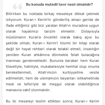
Bu konuda mutedil tavır nasıl olmalıdır?
Bitirirken bu noktada birkaç meseleye dikkat çekmek
istiyorum. Kuran-ı Kerim’in gönderiliş amacı geride de
ifade ettiğimiz gibi bizi yaratan Allah’ın muradına uygun
olarak hayatımızı tanzim etmektir. Dolayısıyla
müslümanın Kuran’a öncelikli olarak bakış açısı bu
şekilde olmalı; Kuran-ı Kerim’i tılsımlı bir kitap olarak
değil bir hayat rehberi olarak telakki etmeli, insanlığın
yeniden Kuran ahkâmına dönmekle felah bulacağına
inanması gerekmektedir. Bununla beraber hem Kuran
tilavetiyle, hatmiyle, mukabelesiyle hemhal olup onunla
bereketlenmeli, Allah’ımızın kurbiyyetine vesile
edilmelidir, hem de ulemamızın beyanları istikametinde
meal ve tefsiriyle de meşgul olarak olabildiğince
manasına vakıf olunmalıdır.
Bu iki meseleyi teslim ettikten sonra; Kuran-ı Kerim