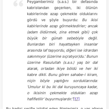
Peygamberimiz (s.a.s.) bir defasında
kabristandan geçerken, iki ölünün
kabirlerinde azap çekmekte olduklarını
gördü ve şöyle buyurdu:
Bu ikisi
kabirlerinde azap görmektedirler; ancak
(adam öldürmek, zina etmek gibi) çok
büyük bir günah sebebiyle değil.
Bunlardan biri hayattayken insanlar
arasında laf taşıyordu, diğeri ise idrardan
sakınmıyor (üzerine sıçratıyor)du.’ Bunun
üzerine Rasulullah (s.a.s.) yaş bir dal
alarak, ortadan ikiye böldü ve her iki
kabre dikti. Bunu gören sahabe-i kiram,
niçin böyle yaptığını sorduklarında:
‘Umulur ki bu iki dal kuruyuncaya kadar,
o ikisinin çekmekte oldukları azap
hafifletilir’ buyurmuşlardır.”
[17]
Bu hadisi şerifle istidlal eden âlimlerimiz, o yaş ağacın