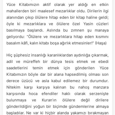
için
Yüce Kitabımızın aktif olarak yer aldığı en etkin
mahallerden biri maalesef mezarlıklar oldu. Dirilerin ilgi
alanından çıkıp ölülere hitap eden bir kitap haline geldi;
öyle ki mezarlıklara ve ölülere özel Yasin cüzleri
basılmaya başlandı. Aslında bu zımnen şu manaya
geliyordu: “Ölülere ve mezarlıklara hitap eden kısmını
basalım kâfi, kalın kitabı boşa ağırlık etmesinler!” (Haşa)
Hiç şüphesiz insanlığı karanlıklardan aydınlığa çıkarmak,
adil ve müreffeh bir dünya tesis etmek ve ebedi
saadetlerini temin etmek için gönderilen Yüce
Kitabımızın böyle dar bir alana hapsedilmiş olması son
derece üzücü ve asla kabul edilemez bir durumdur.
Nitekim karşı karşıya kalınan bu nahoş manzara
karşısında hoca efendiler haklı olarak serzenişte
bulunmaya ve Kuran’ın ölülere değil dirilere
gönderildiğini yoğun bir biçimde gündemlerine almaya
başladılar. Ne var ki hiçbir alanda yakamızı bırakmayan