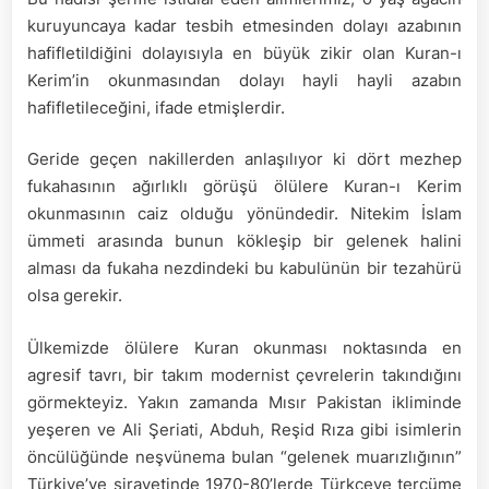
kuruyuncaya kadar tesbih etmesinden dolayı azabının
hafifletildiğini dolayısıyla en büyük zikir olan Kuran-ı
Kerim’in okunmasından dolayı hayli hayli azabın
hafifletileceğini, ifade etmişlerdir.
Geride geçen nakillerden anlaşılıyor ki dört mezhep
fukahasının ağırlıklı görüşü ölülere Kuran-ı Kerim
okunmasının caiz olduğu yönündedir. Nitekim İslam
ümmeti arasında bunun kökleşip bir gelenek halini
alması da fukaha nezdindeki bu kabulünün bir tezahürü
olsa gerekir.
Ülkemizde ölülere Kuran okunması noktasında en
agresif tavrı, bir takım modernist çevrelerin takındığını
görmekteyiz. Yakın zamanda Mısır Pakistan ikliminde
yeşeren ve Ali Şeriati, Abduh, Reşid Rıza gibi isimlerin
öncülüğünde neşvünema bulan “gelenek muarızlığının”
Türkiye’ye sirayetinde 1970-80’lerde Türkçeye tercüme