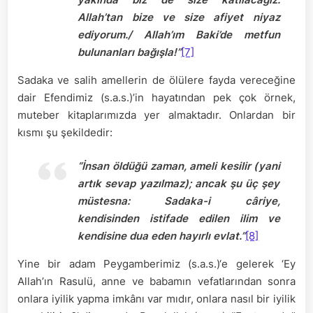
Allah’tan bize ve size afiyet niyaz
ediyorum./ Allah’ım Baki’de metfun
bulunanları bağışla!”
[7]
Sadaka ve salih amellerin de ölülere fayda vereceğine
dair Efendimiz (s.a.s.)’in hayatından pek çok örnek,
muteber kitaplarımızda yer almaktadır. Onlardan bir
kısmı şu şekildedir:
“İnsan öldüğü zaman, ameli kesilir (yani
artık sevap yazılmaz); ancak şu üç şey
müstesna: Sadaka-i câriye,
kendisinden istifade edilen ilim ve
kendisine dua eden hayırlı evlat.”
[8]
Yine bir adam Peygamberimiz (s.a.s.)‘e gelerek ‘Ey
Allah’ın Rasulü, anne ve babamın vefatlarından sonra
onlara iyilik yapma imkânı var mıdır, onlara nasıl bir iyilik