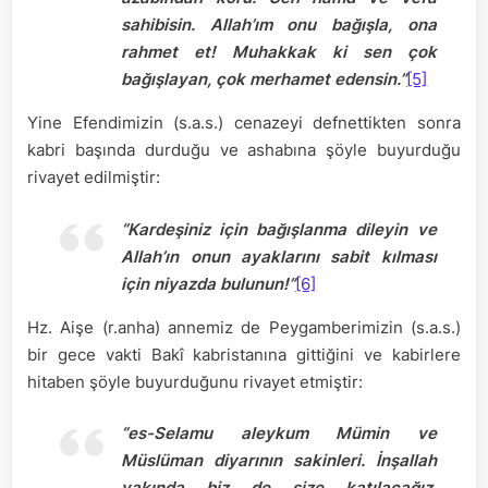
sahibisin. Allah’ım onu bağışla, ona
rahmet et! Muhakkak ki sen çok
bağışlayan, çok merhamet edensin.”
[5]
Yine Efendimizin (s.a.s.) cenazeyi defnettikten sonra
kabri başında durduğu ve ashabına şöyle buyurduğu
rivayet edilmiştir:
“Kardeşiniz için bağışlanma dileyin ve
Allah’ın onun ayaklarını sabit kılması
için niyazda bulunun!”
[6]
Hz. Aişe (r.anha) annemiz de Peygamberimizin (s.a.s.)
bir gece vakti Bakî kabristanına gittiğini ve kabirlere
hitaben şöyle buyurduğunu rivayet etmiştir:
“es-Selamu aleykum Mümin ve
Müslüman diyarının sakinleri. İnşallah
yakında biz de size katılacağız.