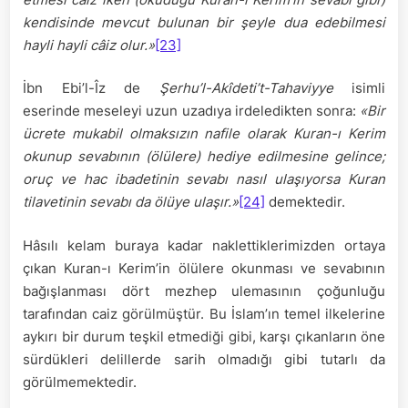
kendisinde mevcut bulunan bir şeyle dua edebilmesi
hayli hayli câiz olur.»
[23]
İbn Ebi’l-Îz de
Şerhu’l-Akîdeti’t-Tahaviyye
isimli
eserinde meseleyi uzun uzadıya irdeledikten sonra:
«Bir
ücrete mukabil olmaksızın nafile olarak Kuran-ı Kerim
okunup sevabının (ölülere) hediye edilmesine gelince;
oruç ve hac ibadetinin sevabı nasıl ulaşıyorsa Kuran
tilavetinin sevabı da ölüye ulaşır.»
[24]
demektedir.
Hâsılı kelam buraya kadar naklettiklerimizden ortaya
çıkan Kuran-ı Kerim’in ölülere okunması ve sevabının
bağışlanması dört mezhep ulemasının çoğunluğu
tarafından caiz görülmüştür. Bu İslam’ın temel ilkelerine
aykırı bir durum teşkil etmediği gibi, karşı çıkanların öne
sürdükleri delillerde sarih olmadığı gibi tutarlı da
görülmemektedir.