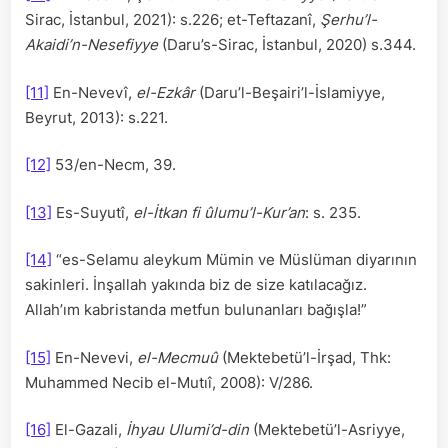
Sirac, İstanbul, 2021): s.226; et-Teftazanî,
Şerhu’l-
Akaidi’n-Nesefiyye
(Daru’s-Sirac, İstanbul, 2020) s.344.
[11]
En-Nevevî,
el-Ezkâr
(Daru’l-Beşairi’l-İslamiyye,
Beyrut, 2013): s.221.
[12]
53/en-Necm, 39.
[13]
Es-Suyutî,
el-İtkan fi ûlumu’l-Kur’an
: s. 235.
[14]
“es-Selamu aleykum Mümin ve Müslüman diyarının
sakinleri. İnşallah yakında biz de size katılacağız.
Allah’ım kabristanda metfun bulunanları bağışla!”
[15]
En-Nevevi,
el-Mecmuû
(Mektebetü’l-İrşad, Thk:
Muhammed Necib el-Mutıî, 2008): V/286.
[16]
El-Gazali,
İhyau Ulumi’d-din
(Mektebetü’l-Asriyye,