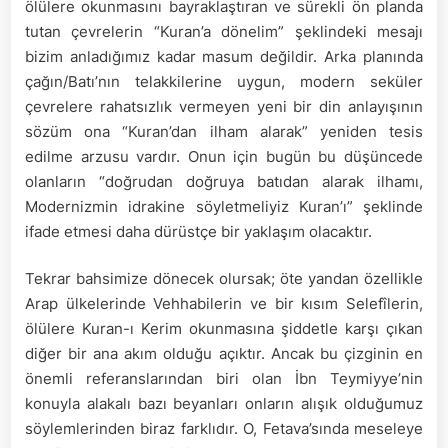
ölülere okunmasını bayraklaştıran ve sürekli ön planda
tutan çevrelerin “Kuran’a dönelim” şeklindeki mesajı
bizim anladığımız kadar masum değildir. Arka planında
çağın/Batı’nın telakkilerine uygun, modern seküler
çevrelere rahatsızlık vermeyen yeni bir din anlayışının
sözüm ona “Kuran’dan ilham alarak” yeniden tesis
edilme arzusu vardır. Onun için bugün bu düşüncede
olanların “doğrudan doğruya batıdan alarak ilhamı,
Modernizmin idrakine söyletmeliyiz Kuran’ı” şeklinde
ifade etmesi daha dürüstçe bir yaklaşım olacaktır.
Tekrar bahsimize dönecek olursak; öte yandan özellikle
Arap ülkelerinde Vehhabilerin ve bir kısım Selefîlerin,
ölülere Kuran-ı Kerim okunmasına şiddetle karşı çıkan
diğer bir ana akım olduğu açıktır. Ancak bu çizginin en
önemli referanslarından biri olan İbn Teymiyye’nin
konuyla alakalı bazı beyanları onların alışık olduğumuz
söylemlerinden biraz farklıdır. O, Fetava’sında meseleye