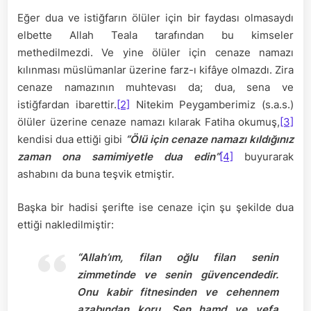
Eğer dua ve istiğfarın ölüler için bir faydası olmasaydı
elbette Allah Teala tarafından bu kimseler
methedilmezdi. Ve yine ölüler için cenaze namazı
kılınması müslümanlar üzerine farz-ı kifâye olmazdı. Zira
cenaze namazının muhtevası da; dua, sena ve
istiğfardan ibarettir.
[2]
Nitekim Peygamberimiz (s.a.s.)
ölüler üzerine cenaze namazı kılarak Fatiha okumuş,
[3]
kendisi dua ettiği gibi
“Ölü için cenaze namazı kıldığınız
zaman ona samimiyetle dua edin”
[4]
buyurarak
ashabını da buna teşvik etmiştir.
Başka bir hadisi şerifte ise cenaze için şu şekilde dua
ettiği nakledilmiştir:
“Allah’ım, filan oğlu filan senin
zimmetinde ve senin güvencendedir.
Onu kabir fitnesinden ve cehennem
azabından koru. Sen hamd ve vefa