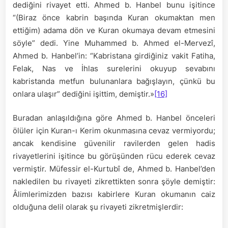
dediğini rivayet etti. Ahmed b. Hanbel bunu işitince
“(Biraz önce kabrin başında Kuran okumaktan men
ettiğim) adama dön ve Kuran okumaya devam etmesini
söyle” dedi. Yine Muhammed b. Ahmed el-Mervezî,
Ahmed b. Hanbel’in: “Kabristana girdiğiniz vakit Fatiha,
Felak, Nas ve İhlas surelerini okuyup sevabını
kabristanda metfun bulunanlara bağışlayın, çünkü bu
onlara ulaşır” dediğini işittim, demiştir.»
[16]
Buradan anlaşıldığına göre Ahmed b. Hanbel önceleri
ölüler için Kuran-ı Kerim okunmasına cevaz vermiyordu;
ancak kendisine güvenilir ravilerden gelen hadis
rivayetlerini işitince bu görüşünden rücu ederek cevaz
vermiştir. Müfessir el-Kurtubî de, Ahmed b. Hanbel’den
nakledilen bu rivayeti zikrettikten sonra şöyle demiştir:
Âlimlerimizden bazısı kabirlere Kuran okumanın caiz
olduğuna delil olarak şu rivayeti zikretmişlerdir: