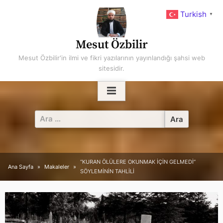
Skip
Turkish
▼
to
content
Mesut Özbilir
Mesut Özbilir'in ilmi ve fikri yazılarının yayınlandığı şahsi web
sitesidir.
Arama:
“KURAN ÖLÜLERE OKUNMAK İÇİN GELMEDİ”
Ana Sayfa
Makaleler
SÖYLEMİNİN TAHLİLİ