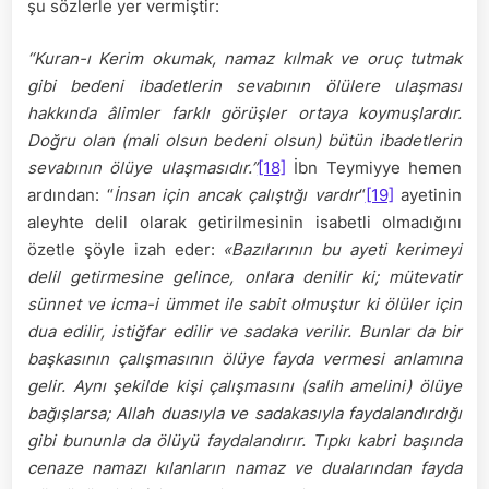
şu sözlerle yer vermiştir:
“Kuran-ı Kerim okumak, namaz kılmak ve oruç tutmak
gibi bedeni ibadetlerin sevabının ölülere ulaşması
hakkında âlimler farklı görüşler ortaya koymuşlardır.
Doğru olan (mali olsun bedeni olsun) bütün ibadetlerin
sevabının ölüye ulaşmasıdır.”
[18]
İbn Teymiyye hemen
ardından: “
İnsan için ancak çalıştığı vardır
“
[19]
ayetinin
aleyhte delil olarak getirilmesinin isabetli olmadığını
özetle şöyle izah eder:
«Bazılarının bu ayeti kerimeyi
delil getirmesine gelince, onlara denilir ki; mütevatir
sünnet ve icma-i ümmet ile sabit olmuştur ki ölüler için
dua edilir, istiğfar edilir ve sadaka verilir. Bunlar da bir
başkasının çalışmasının ölüye fayda vermesi anlamına
gelir. Aynı şekilde kişi çalışmasını (salih amelini) ölüye
bağışlarsa; Allah duasıyla ve sadakasıyla faydalandırdığı
gibi bununla da ölüyü faydalandırır. Tıpkı kabri başında
cenaze namazı kılanların namaz ve dualarından fayda