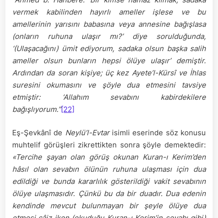
vermek kabilinden hayırlı ameller işlese ve bu
amellerinin yarısını babasına veya annesine bağışlasa
(onların ruhuna ulaşır mı?’ diye sorulduğunda,
‘(Ulaşacağını) ümit ediyorum, sadaka olsun başka salih
ameller olsun bunların hepsi ölüye ulaşır’ demiştir.
Ardından da soran kişiye; üç kez Ayete’l-Kürsî ve İhlas
suresini okumasını ve şöyle dua etmesini tavsiye
etmiştir: ‘Allahım sevabını kabirdekilere
bağışlıyorum.”
[22]
Eş-Şevkânî de
Neylü’l-Evtar
isimli eserinde söz konusu
muhtelif görüşleri zikrettikten sonra şöyle demektedir:
«Tercihe şayan olan görüş okunan Kuran-ı Kerim’den
hâsıl olan sevabın ölünün ruhuna ulaşması için dua
edildiği ve bunda kararlılık gösterildiği vakit sevabının
ölüye ulaşmasıdır. Çünkü bu da bir duadır. Dua edenin
kendinde mevcut bulunmayan bir şeyle ölüye dua
etmesi câiz iken (okuduğu Kuran-ı Kerim’in sevabı gibi)