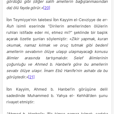
gördüğü gibi (diğer salih amellerin bağışlanmasından
da) ölü fayda görür.»
[20]
İbn Teymiyye’nin talebesi İbn Kayyim el-Cevziyye de
er-
Ruh
isimli eserinde “Dirilerin amellerinden ölülerin
ruhları istifade eder mi, etmez mi?” şeklinde bir başlık
açarak özetle şunları söylemiştir:
«Zikir yapmak, kuran
okumak, namaz kılmak ve oruç tutmak gibi bedenî
amellerin sevabının ölüye ulaşıp ulaşmayacağı konusu
âlimler arasında tartışmalıdır. Selef âlimlerinin
çoğunluğu ve Ahmed b. Hanbel’e göre bu amellerin
sevabı ölüye ulaşır. İmam Ebû Hanife’nin ashabı da bu
görüştedir.»
[21]
İbn Kayyim, Ahmed b. Hanbel’in görüşüne delil
sadedinde Muhammed b. Yahya el- Kehhâl’den şunu
rivayet etmiştir:
“Ahmed b. Hanbel’e: ‘Bir kimse namaz kılmak, sadaka