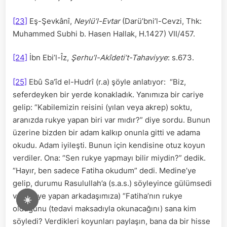
[23]
Eş-Şevkânî,
Neylü’l-Evtar
(Darü’bni’l-Cevzi, Thk:
Muhammed Subhi b. Hasen Hallak, H.1427) VII/457.
[24]
İbn Ebi’l-Îz,
Şerhu’l-Akîdeti’t-Tahaviyye
: s.673.
[25]
Ebû Sa’îd el-Hudrî (r.a) şöyle anlatıyor: “Biz,
seferdeyken bir yerde konakladık. Yanımıza bir cariye
gelip: “Kabilemizin reisini (yılan veya akrep) soktu,
aranızda rukye yapan biri var mıdır?” diye sordu. Bunun
üzerine bizden bir adam kalkıp onunla gitti ve adama
okudu. Adam iyileşti. Bunun için kendisine otuz koyun
verdiler. Ona: “Sen rukye yapmayı bilir miydin?” dedik.
“Hayır, ben sadece Fatiha okudum” dedi. Medine’ye
gelip, durumu Rasulullah’a (s.a.s.) söyleyince gülümsedi
ve (rukye yapan arkadaşımıza) “Fatiha’nın rukye
☀️
olduğunu (tedavi maksadıyla okunacağını) sana kim
söyledi? Verdikleri koyunları paylaşın, bana da bir hisse