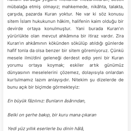
mübalağa etmiş olmayız; mahkemede, nikâhta, talakta,
çarşıda, pazarda Kuran yoktur. Ne var ki söz konusu
sitem İslam hukukunun hâkim, halifenin kaim olduğu bir
devirde ortaya konulmuştur. Yani burada Kuran’ın
yürürlükte olan mevcut ahkâmına bir itiraz vardır. Zira
Kuran’ın ahkâmının kökünden sökülüp atıldığı günlerde
hafif tonla da olsa benzer bir sitem göremiyoruz. Çünkü
mesele ilmi/dini geleneği derdest edip yeni bir Kuran
yorumu ortaya koymak; eskiler artık günümüz
dünyasının meselelerini çözemez, dolayısıyla onlardan
kurtulmamız lazım anlayışıdır. Nitekim şu dizelerde de
bunu açık bir biçimde görmekteyiz:
En büyük fâzılınız: Bunların âsârından,
Belki on şerhe bakıp, bir kuru mana çıkaran
Yedi yüz yıllık eserlerle bu dinin hâlâ,