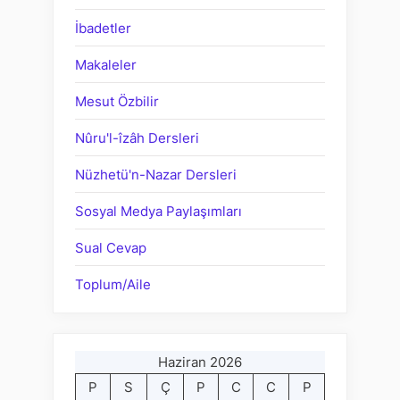
İbadetler
Makaleler
Mesut Özbilir
Nûru'l-îzâh Dersleri
Nüzhetü'n-Nazar Dersleri
Sosyal Medya Paylaşımları
Sual Cevap
Toplum/Aile
Haziran 2026
P
S
Ç
P
C
C
P