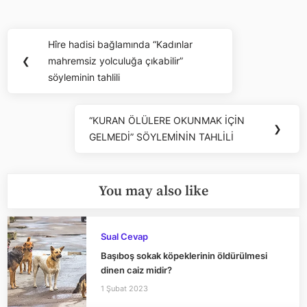
Yazı
Hîre hadisi bağlamında “Kadınlar
Previous
gezinmesi
❮
mahremsiz yolculuğa çıkabilir”
Post:
söyleminin tahlili
“KURAN ÖLÜLERE OKUNMAK İÇİN
Next
❯
GELMEDİ” SÖYLEMİNİN TAHLİLİ
Post:
You may also like
Sual Cevap
Başıboş sokak köpeklerinin öldürülmesi
dinen caiz midir?
1 Şubat 2023