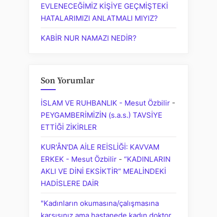
EVLENECEĞİMİZ KİŞİYE GEÇMİŞTEKİ
HATALARIMIZI ANLATMALI MIYIZ?
KABİR NUR NAMAZI NEDİR?
Son Yorumlar
İSLAM VE RUHBANLIK - Mesut Özbilir
-
PEYGAMBERİMİZİN (s.a.s.) TAVSİYE
ETTİĞİ ZİKİRLER
KUR'ÂN'DA AİLE REİSLİĞİ: KAVVAM
ERKEK - Mesut Özbilir
-
“KADINLARIN
AKLI VE DİNİ EKSİKTİR” MEALİNDEKİ
HADİSLERE DAİR
"Kadınların okumasına/çalışmasına
karşısınız ama hastanede kadın doktor