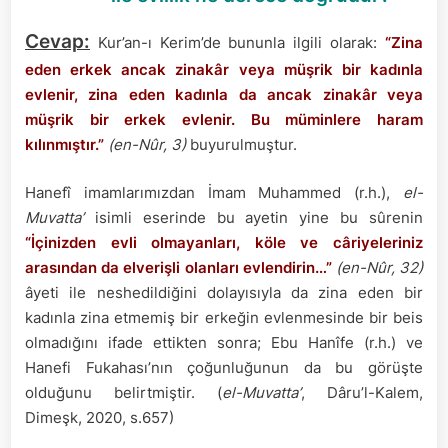
evlilik
ne
Cevap:
Kur’an-ı Kerim’de bununla ilgili olarak:
“Zina
derece
doğrudur?
eden erkek ancak zinakâr veya müşrik bir kadınla
evlenir, zina eden kadınla da ancak zinakâr veya
müşrik bir erkek evlenir. Bu müminlere haram
kılınmıştır.”
(en-Nûr, 3)
buyurulmuştur.
Hanefî imamlarımızdan İmam Muhammed (r.h.),
el-
Muvatta’
isimli eserinde bu ayetin yine bu sûrenin
“İçinizden evli olmayanları, köle ve câriyeleriniz
arasından da elverişli olanları evlendirin…”
(en-Nûr, 32)
âyeti ile neshedildiğini dolayısıyla da zina eden bir
kadınla zina etmemiş bir erkeğin evlenmesinde bir beis
olmadığını ifade ettikten sonra; Ebu Hanîfe (r.h.) ve
Hanefi Fukahası’nın çoğunluğunun da bu görüşte
olduğunu belirtmiştir. (
el-Muvatta’
, Dâru’l-Kalem,
Dimeşk, 2020, s.657)