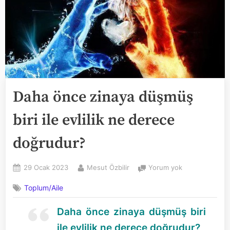
Daha önce zinaya düşmüş
biri ile evlilik ne derece
doğrudur?
Posted
By
Daha
29 Ocak 2023
Mesut Özbilir
Yorum yok
on
önce
Toplum/Aile
zinaya
düşmüş
Daha önce zinaya düşmüş biri
biri
ile
ile evlilik ne derece doğrudur?