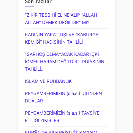
Son Yazılar
“ZİKİR TESBİHİ ELİNE ALIP “ALLAH
ALLAH” DEMEK DEĞİLDİR” Mİ?
KADININ YARATILIŞI VE “KABURGA
KEMİĞİ” HADİSİNİN TAHLİLİ
“SARHOŞ OLMAYACAK KADAR İÇKİ
İÇMEK HARAM DEĞİLDİR” İDDİASININ
TAHLİLİ…
İSLAM VE RUHBANLIK
PEYGAMBERİMİZİN (s.a.s.) DİLİNDEN
DUALAR
PEYGAMBERİMİZİN (s.a.s.) TAVSİYE
ETTİĞİ ZİKİRLER
KUR’ÂN’DA AİLE REİSLİĞİ: KAVVAM